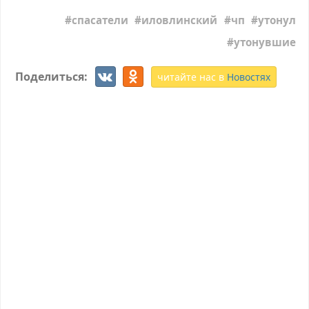
спасатели
иловлинский
чп
утонул
утонувшие
Поделиться:
читайте нас в
Новостях