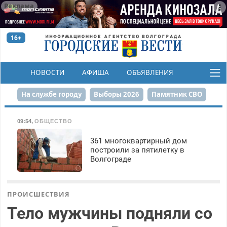
Реклама
16+
НОВОСТИ
АФИША
ОБЪЯВЛЕНИЯ
КОНКУРСЫ
На службе городу
Выборы 2026
Памятник СВО
Сталинград в сердце
Финграмотность
09:54
,
ОБЩЕСТВО
Набережная
День Победы
Реконструкция ЦПКиО
361 многоквартирный дом
построили за пятилетку в
Волгограде
80-летие Победы
Парк Героев-летчиков
ПРОИСШЕСТВИЯ
Тело мужчины подняли со