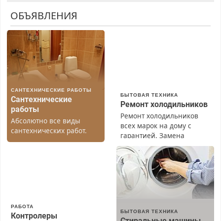
ОБЪЯВЛЕНИЯ
САНТЕХНИЧЕСКИЕ РАБОТЫ
БЫТОВАЯ ТЕХНИКА
Сантехнические
Ремонт холодильников
работы
Ремонт холодильников
Абсолютно все виды
всех марок на дому с
сантехнических работ.
гарантией. Замена
Быстро. Качественно.
резины. Качественно.
Недорого.
Недорого. Без выходных.
Все районы. Скидка.
Вызов бесплатный.
РАБОТА
БЫТОВАЯ ТЕХНИКА
Контролеры
Стиральные машины