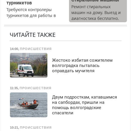
турникетов
Ремонт стиральных
Требуются контролеры
машин на дому. Выезд и
турникетов для работы в
диагностика бесплатно.
Москве и Подмосковье
Предусмотрены скидки.
(мужчины, женщины).
Прием по ТК РФ. График
ЧИТАЙТЕ ТАКЖЕ
работы любой.
Бесплатное проживание.
14:00
,
ПРОИСШЕСТВИЯ
З/п – до 96000 рублей до
вычета налогов.
Жестоко избитая сожителем
Ежемесячно
волгоградка пыталась
выплачивается денежная
оправдать мучителя
премия. Возможно
бесплатное обучение,
получение документов,
11:35
,
ПРОИСШЕСТВИЯ
работа инспектором по
Двум подросткам, катавшимся
транспортной
на сапбордах, пришли на
безопасности с з/п до
помощь волгоградские
125000 руб.
спасатели
10:21
,
ПРОИСШЕСТВИЯ