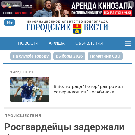
Реклама
16+
НОВОСТИ
АФИША
ОБЪЯВЛЕНИЯ
КОНКУРСЫ
На службе городу
Выборы 2026
Памятник СВО
Сталинград в сердце
Финграмотность
9 Авг
,
СПОРТ
Набережная
День Победы
Реконструкция ЦПКиО
В Волгограде "Ротор" разгромил
соперников из "Челябинска"
80-летие Победы
Парк Героев-летчиков
ПРОИСШЕСТВИЯ
Росгвардейцы задержали