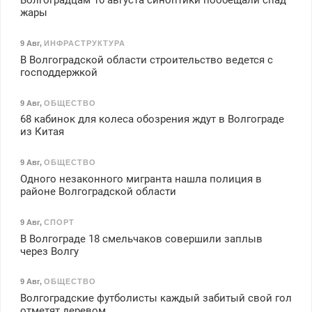
Волгоградцам 10 августа синоптики пообещали спад
жары
9 Авг
,
ИНФРАСТРУКТУРА
В Волгоградской области строительство ведется с
господдержкой
9 Авг
,
ОБЩЕСТВО
68 кабинок для колеса обозрения ждут в Волгограде
из Китая
9 Авг
,
ОБЩЕСТВО
Одного незаконного мигранта нашла полиция в
районе Волгоградской области
9 Авг
,
СПОРТ
В Волгограде 18 смельчаков совершили заплыв
через Волгу
9 Авг
,
ОБЩЕСТВО
Волгоградские футболисты каждый забитый свой гол
отметят деревом