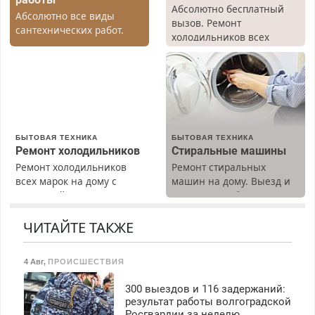
Абсолютно бесплатный
Абсолютно все виды
вызов. Ремонт
сантехнических работ.
холодильников всех
Быстро. Качественно.
марок на дому, с
Недорого.
гарантией. Все р-ны.
Срочно. Без выходных.
Пенсионерам – скидки до
40%. Мастер со стажем.
БЫТОВАЯ ТЕХНИКА
БЫТОВАЯ ТЕХНИКА
Ремонт холодильников
Стиральные машины
Ремонт холодильников
Ремонт стиральных
всех марок на дому с
машин на дому. Выезд и
гарантией. Замена
диагностика бесплатно.
резины. Качественно.
Предусмотрены скидки.
Недорого. Без выходных.
ЧИТАЙТЕ ТАКЖЕ
Все районы. Скидка.
Вызов бесплатный.
4 Авг
,
ПРОИСШЕСТВИЯ
300 выездов и 116 задержаний:
результат работы волгоградской
Росгвардии за неделю