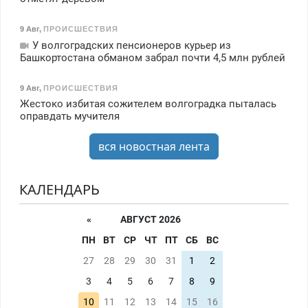
9 Авг
,
ПРОИСШЕСТВИЯ
У волгоградских пенсионеров курьер из
Башкортостана обманом забрал почти 4,5 млн рублей
9 Авг
,
ПРОИСШЕСТВИЯ
Жестоко избитая сожителем волгоградка пыталась
оправдать мучителя
вся новостная лента
КАЛЕНДАРЬ
«
АВГУСТ 2026
ПН
ВТ
СР
ЧТ
ПТ
СБ
ВС
27
28
29
30
31
1
2
3
4
5
6
7
8
9
10
11
12
13
14
15
16