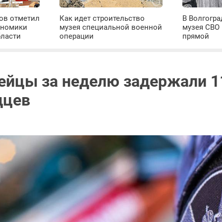
ров отметил
Как идет строительство
В Волгогра
ономики
музея специальной военной
музея СВО
бласти
операции
прямой
ейцы за неделю задержали 1
дцев