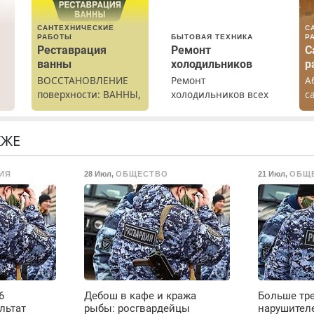
САНТЕХНИЧЕСКИЕ
С
РАБОТЫ
БЫТОВАЯ ТЕХНИКА
Р
Реставрация
Ремонт
С
ванны
холодильников
р
ВОССТАНОВЛЕНИЕ
Ремонт
А
поверхности: ВАННЫ,
холодильников всех
с
раковины,
марок на дому с
р
х
подоконника. От
гарантией. Замена
К
скола до полной
резины. Качественно.
Н
КЖЕ
.
реставрации. 100%
Недорого. Без
результат.
выходных. Все
ИЯ
28 Июл
,
ОБЩЕСТВО
21 Июл
,
ОБЩ
районы. Скидка.
Вызов бесплатный.
6
Дебош в кафе и кража
Больше тре
льтат
рыбы: росгвардейцы
нарушител