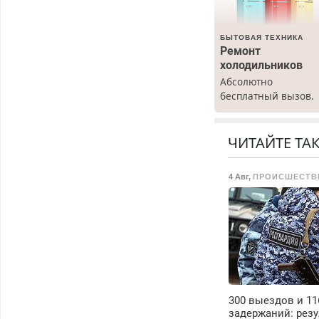
БЫТОВАЯ ТЕХНИКА
Ремонт
холодильников
Абсолютно
бесплатный вызов.
Ремонт
холодильников все
марок на дому, с
ЧИТАЙТЕ ТА
гарантией. Все р-ны
Срочно. Без
4 Авг
,
ПРОИСШЕСТВ
выходных.
Пенсионерам –
скидки до 40%.
Мастер со стажем.
300 выездов и 11
задержаний: резу