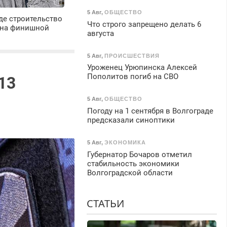
5 Авг
,
ОБЩЕСТВО
де строительство
Что строго запрещено делать 6
 на финишной
августа
5 Авг
,
ПРОИСШЕСТВИЯ
Уроженец Урюпинска Алексей
Пополитов погиб на СВО
13
5 Авг
,
ОБЩЕСТВО
Погоду на 1 сентября в Волгограде
предсказали синоптики
5 Авг
,
ЭКОНОМИКА
Губернатор Бочаров отметил
стабильность экономики
Волгоградской области
СТАТЬИ