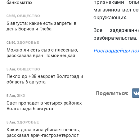
признаками опь
банкоматах
магазинов вел се
02:55
,
ОБЩЕСТВО
окружающих.
6 августа: какие есть запреты в
день Бориса и Глеба
Все задержан
разбирательства.
01:50
,
ЗДОРОВЬЕ
Можно ли есть сыр с плесенью,
Росгвардейцы пой
рассказала врач Помойнецкая
5 Авг
,
ОБЩЕСТВО
Пекло до +38 накроет Волгоград и
область 6 августа
Поделиться:
5 Авг
,
ЖКХ
Свет пропадет в четырех районах
Волгограда 6 августа
5 Авг
,
ЗДОРОВЬЕ
Какая доза вина убивает печень,
рассказал врач-гастроэнтеролог