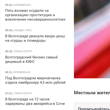
09:22
,
КРИМИНАЛ
Пять волжан осудили за
организацию проституции и
вовлечение несовершеннолетних
08:54
,
ОБЩЕСТВО
В Волгограде рванули вверх цены
на огурцы и помидоры
08:35
,
ТРАНСПОРТ
Волгоградский бензин самый
дешевый в ЮФО
08:11
,
КРИМИНАЛ
Под Волгоградом жирновчанка
отдала лжеброкеру 4,5 млн рублей
Местным жител
07:51
,
ТРАНСПОРТ
В Волгограде на 12 часов
задержаны два авиарейса в Сочи
Подписывайтесь 