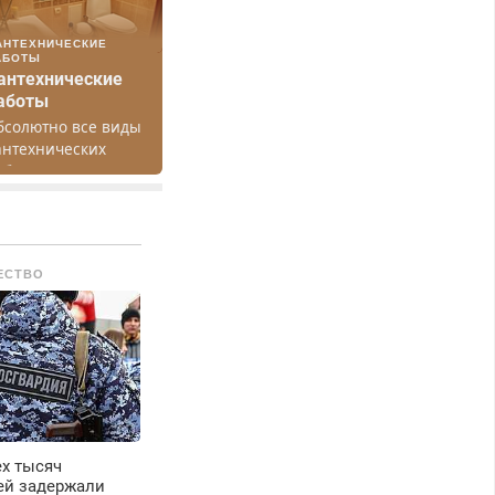
АНТЕХНИЧЕСКИЕ
АБОТЫ
антехнические
аботы
бсолютно все виды
антехнических
абот. Быстро.
ачественно.
едорого.
ЕСТВО
х тысяч
ей задержали