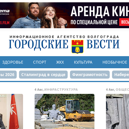
ЗДОРОВЬЕ
СПОРТ
ЖКХ
КУЛЬТУРА
НЕОБЫЧНОЕ
ы 2026
Сталинград в сердце
Финграмотность
Набер
а службе городу
80-летие Победы
Парк Героев-летчико
4 Авг
,
ИНФРАСТРУКТУРА
4 Авг
,
ОБЩЕ