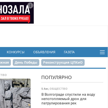
КОНКУРСЫ
ОБЪЯВЛЕНИЯ
ГАЗЕТА
ежная
День Победы
Реконструкция ЦПКиО
в
СТВО
ПОПУЛЯРНО
5 Авг
,
ОБЩЕСТВО
В Волгограде спустили на воду
непотопляемый дрон для
патрулирования рек