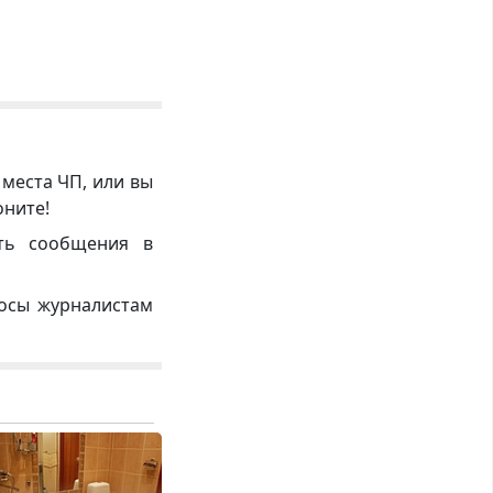
 места ЧП, или вы
оните!
ть сообщения в
росы журналистам