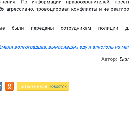
янения. По информации правоохранителей, посет
бя агрессивно, провоцировал конфликты и не реагир
ные были переданы сотрудникам полиции дл
мали волгоградцев, выносивших еду и алкоголь из ма
Ека
Автор:
читайте нас в
Новостях