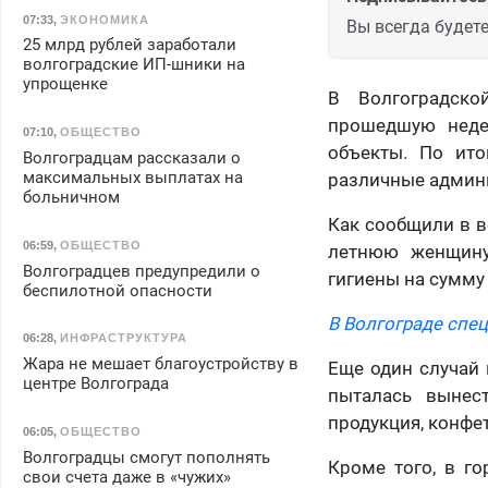
07:33
,
ЭКОНОМИКА
Вы всегда будете
25 млрд рублей заработали
волгоградские ИП-шники на
упрощенке
В Волгоградско
прошедшую неде
07:10
,
ОБЩЕСТВО
объекты. По ит
Волгоградцам рассказали о
максимальных выплатах на
различные админ
больничном
Как сообщили в в
06:59
,
ОБЩЕСТВО
летнюю женщину
Волгоградцев предупредили о
гигиены на сумму
беспилотной опасности
В Волгограде спе
06:28
,
ИНФРАСТРУКТУРА
Жара не мешает благоустройству в
Еще один случай 
центре Волгограда
пыталась вынес
продукция, конфе
06:05
,
ОБЩЕСТВО
Волгоградцы смогут пополнять
Кроме того, в г
свои счета даже в «чужих»