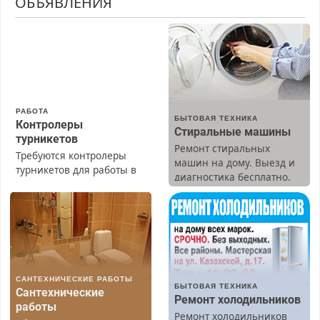
ОБЪЯВЛЕНИЯ
РАБОТА
БЫТОВАЯ ТЕХНИКА
Контролеры
Стиральные машины
турникетов
Ремонт стиральных
Требуются контролеры
машин на дому. Выезд и
турникетов для работы в
диагностика бесплатно.
Москве и Подмосковье
Предусмотрены скидки.
(мужчины, женщины).
Прием по ТК РФ. График
работы любой.
Бесплатное проживание.
З/п – до 96000 рублей до
вычета налогов.
САНТЕХНИЧЕСКИЕ РАБОТЫ
Ежемесячно
БЫТОВАЯ ТЕХНИКА
Сантехнические
выплачивается денежная
Ремонт холодильников
работы
премия. Возможно
Ремонт холодильников