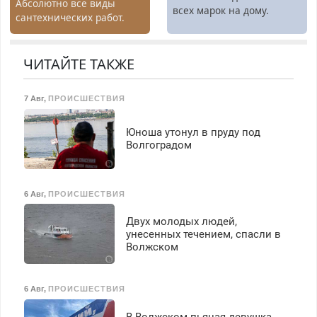
Абсолютно все виды
бесплатное обучение,
всех марок на дому.
сантехнических работ.
получение документов,
Быстро. Качественно.
работа инспектором по
Недорого.
транспортной
ЧИТАЙТЕ ТАКЖЕ
безопасности с з/п до
125000 руб.
7 Авг
,
ПРОИСШЕСТВИЯ
Юноша утонул в пруду под
Волгоградом
6 Авг
,
ПРОИСШЕСТВИЯ
Двух молодых людей,
унесенных течением, спасли в
Волжском
6 Авг
,
ПРОИСШЕСТВИЯ
В Волжском пьяная девушка