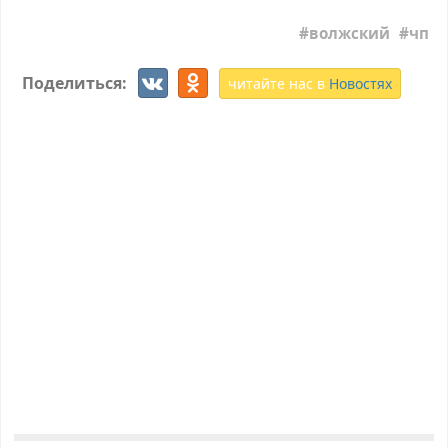
волжский
чп
Поделиться:
читайте нас в
Новостях