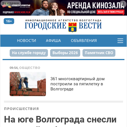
Реклама
16+
НОВОСТИ
АФИША
ОБЪЯВЛЕНИЯ
КОНКУРСЫ
На службе городу
Выборы 2026
Памятник СВО
Сталинград в сердце
Финграмотность
09:54
,
ОБЩЕСТВО
Набережная
День Победы
Реконструкция ЦПКиО
361 многоквартирный дом
построили за пятилетку в
Волгограде
80-летие Победы
Парк Героев-летчиков
ПРОИСШЕСТВИЯ
На юге Волгограда снесли