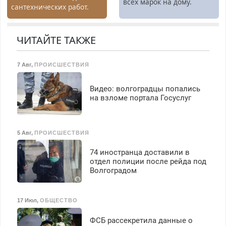
всех марок на дому.
сантехнических работ.
получение документов,
Быстро. Качественно.
работа инспектором по
Недорого.
транспортной
ЧИТАЙТЕ ТАКЖЕ
безопасности с з/п до
125000 руб.
7 Авг
,
ПРОИСШЕСТВИЯ
Видео: волгоградцы попались
на взломе портала Госуслуг
5 Авг
,
ПРОИСШЕСТВИЯ
74 иностранца доставили в
отдел полиции после рейда под
Волгоградом
17 Июл
,
ОБЩЕСТВО
ФСБ рассекретила данные о