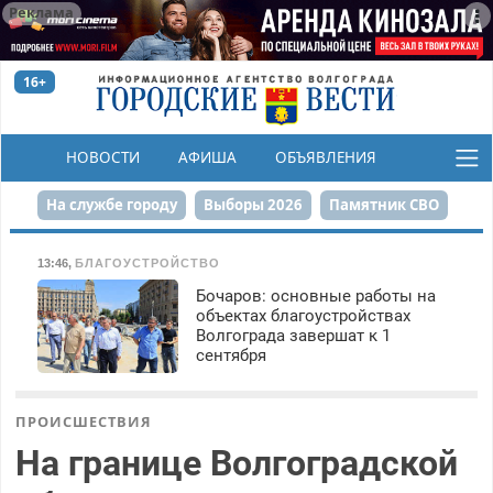
Реклама
16+
НОВОСТИ
АФИША
ОБЪЯВЛЕНИЯ
КОНКУРСЫ
На службе городу
Выборы 2026
Памятник СВО
Сталинград в сердце
Финграмотность
13:46
,
БЛАГОУСТРОЙСТВО
Бочаров: основные работы на
Набережная
День Победы
Реконструкция ЦПКиО
объектах благоустройствах
Волгограда завершат к 1
80-летие Победы
Парк Героев-летчиков
сентября
ПРОИСШЕСТВИЯ
На границе Волгоградской