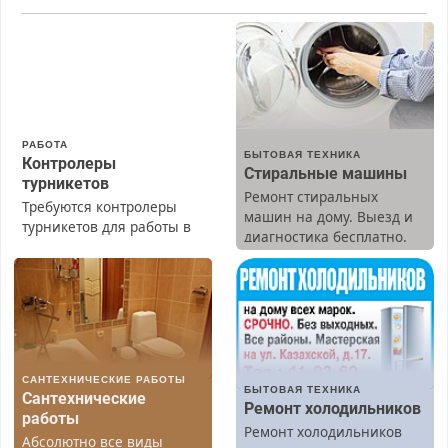
РАБОТА
БЫТОВАЯ ТЕХНИКА
Контролеры
Стиральные машины
турникетов
Ремонт стиральных
Требуются контролеры
машин на дому. Выезд и
турникетов для работы в
диагностика бесплатно.
Москве и Подмосковье
Предусмотрены скидки.
(мужчины, женщины).
Прием по ТК РФ. График
работы любой.
Бесплатное проживание.
З/п – до 96000 рублей до
вычета налогов.
САНТЕХНИЧЕСКИЕ РАБОТЫ
Ежемесячно
БЫТОВАЯ ТЕХНИКА
Сантехнические
выплачивается денежная
Ремонт холодильников
работы
премия. Возможно
Ремонт холодильников
Абсолютно все виды
бесплатное обучение,