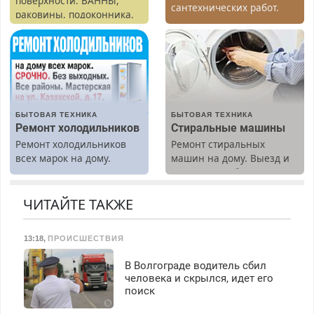
поверхности: ВАННЫ,
сантехнических работ.
раковины, подоконника.
Быстро. Качественно.
От скола до полной
Недорого.
реставрации. 100%
результат.
БЫТОВАЯ ТЕХНИКА
БЫТОВАЯ ТЕХНИКА
Ремонт холодильников
Стиральные машины
Ремонт холодильников
Ремонт стиральных
всех марок на дому.
машин на дому. Выезд и
диагностика бесплатно.
Предусмотрены скидки.
ЧИТАЙТЕ ТАКЖЕ
13:18
,
ПРОИСШЕСТВИЯ
В Волгограде водитель сбил
человека и скрылся, идет его
поиск