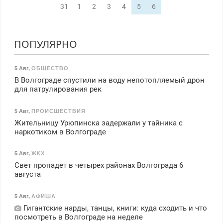
31
1
2
3
4
5
6
ПОПУЛЯРНО
5 Авг
,
ОБЩЕСТВО
В Волгограде спустили на воду непотопляемый дрон
для патрулирования рек
5 Авг
,
ПРОИСШЕСТВИЯ
Жительницу Урюпинска задержали у тайника с
наркотиком в Волгограде
5 Авг
,
ЖКХ
Свет пропадет в четырех районах Волгограда 6
августа
5 Авг
,
АФИША
Гигантские нарды, танцы, книги: куда сходить и что
посмотреть в Волгограде на неделе