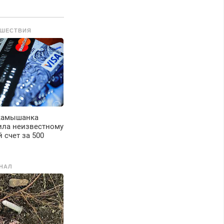
едорого.
ШЕСТВИЯ
 камышанка
ила неизвестному
 счет за 500
НАЛ