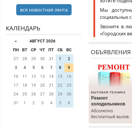
хотите подел
вся новостная лента
Мы доступ
социальных с
Звоните в лю
КАЛЕНДАРЬ
«Городских в
«
АВГУСТ 2026
ПН
ВТ
СР
ЧТ
ПТ
СБ
ВС
ОБЪЯВЛЕНИЯ
27
28
29
30
31
1
2
3
4
5
6
7
8
9
10
11
12
13
14
15
16
17
18
19
20
21
22
23
БЫТОВАЯ ТЕХНИКА
24
25
26
27
28
29
30
Ремонт
31
1
2
3
4
5
6
холодильников
Абсолютно
бесплатный вызов.
Ремонт
холодильников все