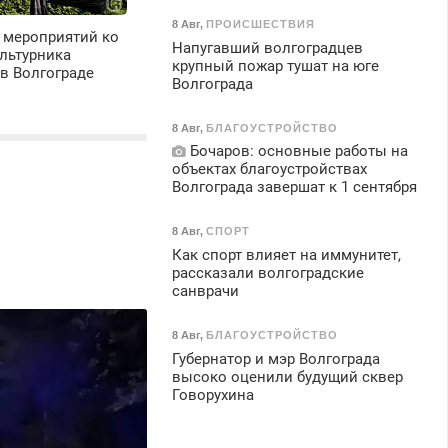
8 Авг
,
ПРОИСШЕСТВИЯ
 мероприятий ко
Напугавший волгоградцев
льтурника
крупный пожар тушат на юге
в Волгограде
Волгограда
8 Авг
,
БЛАГОУСТРОЙСТВО
Бочаров: основные работы на
объектах благоустройствах
Волгограда завершат к 1 сентября
8 Авг
,
СПОРТ
Как спорт влияет на иммунитет,
рассказали волгоградские
санврачи
8 Авг
,
БЛАГОУСТРОЙСТВО
Губернатор и мэр Волгограда
высоко оценили будущий сквер
Говорухина