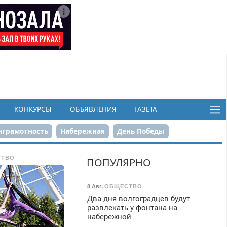
КОНКУРСЫ
ОБЪЯВЛЕНИЯ
ГАЗЕТА
грамотность
Набережная
День Победы
ков
СТВО
ПОПУЛЯРНО
8 Авг
,
ОБЩЕСТВО
Два дня волгоградцев будут
развлекать у фонтана на
набережной