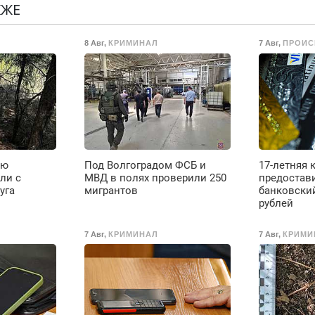
резины. Качественно.
Н
КЖЕ
.
Недорого. Без
выходных. Все
8 Авг
,
КРИМИНАЛ
7 Авг
,
ПРОИС
районы. Скидка.
Вызов бесплатный.
ую
Под Волгоградом ФСБ и
17-летняя
ли с
МВД в полях проверили 250
предостав
уга
мигрантов
банковский
рублей
7 Авг
,
КРИМИНАЛ
7 Авг
,
КРИМИ