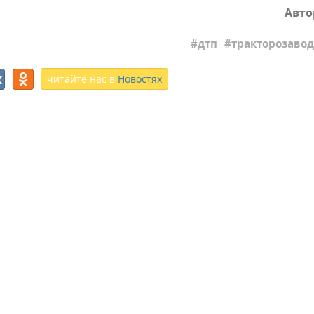
Авто
дтп
тракторозаво
читайте нас в
Новостях