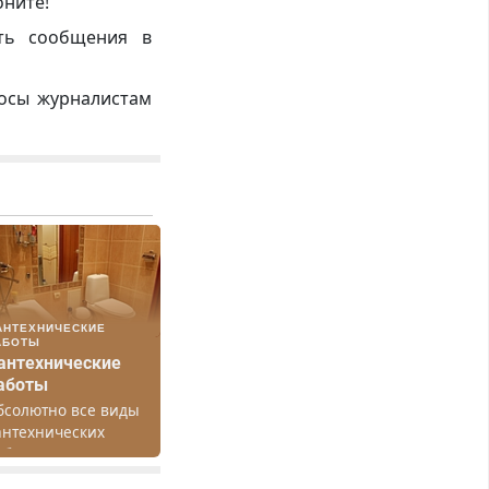
оните!
ть сообщения в
росы журналистам
АНТЕХНИЧЕСКИЕ
АБОТЫ
антехнические
аботы
бсолютно все виды
антехнических
абот. Быстро.
ачественно.