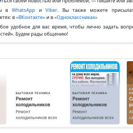
иться своей новостью или проблемой, — пишите или зв
ны в
WhatsApp
и
Viber
. Вы также можете присыла
етях: в
«ВКонтакте»
и в
«Одноклассниках»
бое удобное для вас время, чтобы лично задать воп
естей». Будем рады общению!
С
БЫТОВАЯ ТЕХНИКА
БЫТОВАЯ ТЕХНИКА
Р
Ремонт
Ремонт
С
холодильников
холодильников
р
Ремонт
Ремонт
А
холодильников всех
холодильников всех
с
марок на дому с
марок на дому.
р
х
гарантией. Замена
К