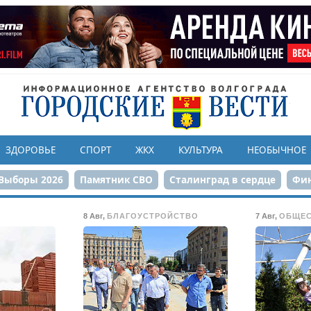
ЗДОРОВЬЕ
СПОРТ
ЖКХ
КУЛЬТУРА
НЕОБЫЧНОЕ
Выборы 2026
Памятник СВО
Сталинград в сердце
Фин
онструкция ЦПКиО
80-летие Победы
Парк Героев-летчи
8 Авг
,
БЛАГОУСТРОЙСТВО
7 Авг
,
ОБЩЕ