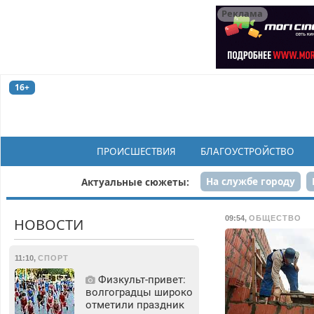
Реклама
16+
ПРОИСШЕСТВИЯ
БЛАГОУСТРОЙСТВО
На службе городу
Актуальные сюжеты:
Рек
09:54
,
ОБЩЕСТВО
НОВОСТИ
11:10
,
СПОРТ
Физкульт‑привет:
волгоградцы широко
отметили праздник