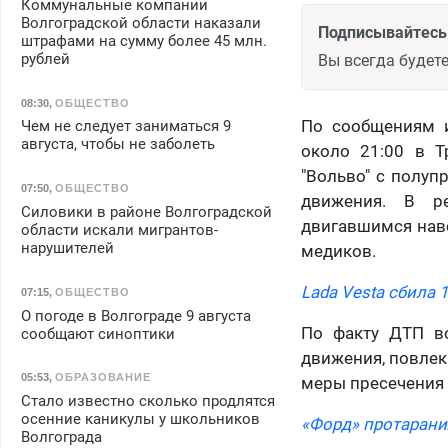
Коммунальные компании
Волгоградской области наказали
Подписывайтесь 
штрафами на сумму более 45 млн.
рублей
Вы всегда будете
08:30
,
ОБЩЕСТВО
По сообщениям и
Чем не следует заниматься 9
августа, чтобы не заболеть
около 21:00 в Т
"Вольво" с полуп
07:50
,
ОБЩЕСТВО
движения. В ре
Силовики в районе Волгоградской
двигавшимся навс
области искали мигрантов-
нарушителей
медиков.
Lada Vesta сбила 
07:15
,
ОБЩЕСТВО
О погоде в Волгограде 9 августа
По факту ДТП во
сообщают синоптики
движения, повлек
05:53
,
ОБРАЗОВАНИЕ
меры пресечения 
Стало известно сколько продлятся
осенние каникулы у школьников
«Форд» протарани
Волгограда