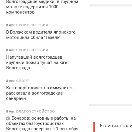
Волгоградские медики: в грудном
молоке содержится 1000
компонентов
8 Авг
,
ПРОИСШЕСТВИЯ
В Волжском водителя японского
мотоцикла сбила "Газель"
8 Авг
,
ПРОИСШЕСТВИЯ
Напугавший волгоградцев
крупный пожар тушат на юге
Волгограда
8 Авг
,
СПОРТ
Как спорт влияет на иммунитет,
рассказали волгоградские
санврачи
8 Авг
,
БЛАГОУСТРОЙСТВО
Бочаров: основные работы на
объектах благоустройствах
Если вы стал
Волгограда завершат к 1 сентября