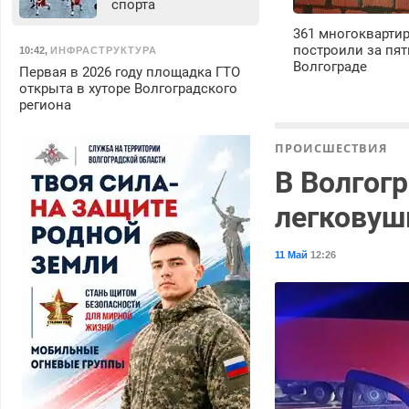
спорта
361 многокварти
построили за пят
10:42
,
ИНФРАСТРУКТУРА
Волгограде
Первая в 2026 году площадка ГТО
открыта в хуторе Волгоградского
региона
ПРОИСШЕСТВИЯ
В Волгогр
легковуш
11 Май
12:26