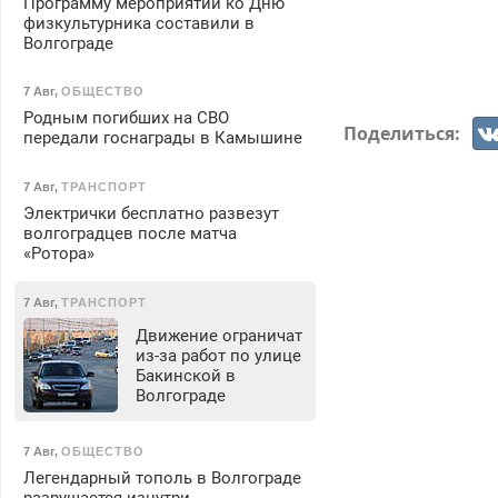
Программу мероприятий ко Дню
физкультурника составили в
Волгограде
7 Авг
,
ОБЩЕСТВО
Родным погибших на СВО
Поделиться:
передали госнаграды в Камышине
7 Авг
,
ТРАНСПОРТ
Электрички бесплатно развезут
волгоградцев после матча
«Ротора»
7 Авг
,
ТРАНСПОРТ
Движение ограничат
из-за работ по улице
Бакинской в
Волгограде
7 Авг
,
ОБЩЕСТВО
Легендарный тополь в Волгограде