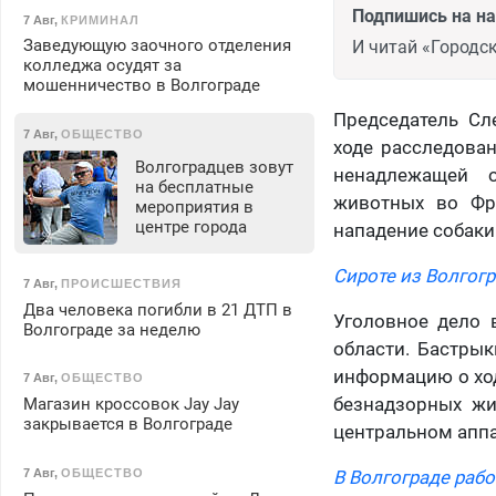
Подпишись на н
7 Авг
,
КРИМИНАЛ
Заведующую заочного отделения
И читай «Городск
колледжа осудят за
мошенничество в Волгограде
Председатель Сл
7 Авг
,
ОБЩЕСТВО
ходе расследован
Волгоградцев зовут
ненадлежащей о
на бесплатные
животных во Фр
мероприятия в
центре города
нападение собаки
Сироте из Волгог
7 Авг
,
ПРОИСШЕСТВИЯ
Два человека погибли в 21 ДТП в
Уголовное дело 
Волгограде за неделю
области. Бастры
информацию о хо
7 Авг
,
ОБЩЕСТВО
безнадзорных жи
Магазин кроссовок Jay Jay
закрывается в Волгограде
центральном аппа
7 Авг
,
ОБЩЕСТВО
В Волгограде рабо