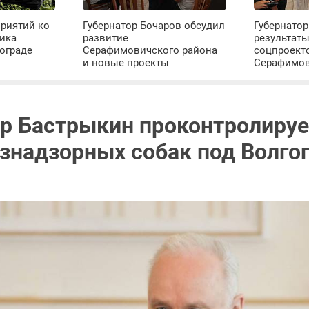
риятий ко
Губернатор Бочаров обсудил
Губернатор
ика
развитие
результат
ограде
Серафимовичского района
соцпроект
и новые проекты
Серафимо
р Бастрыкин проконтролируе
езнадзорных собак под Волго