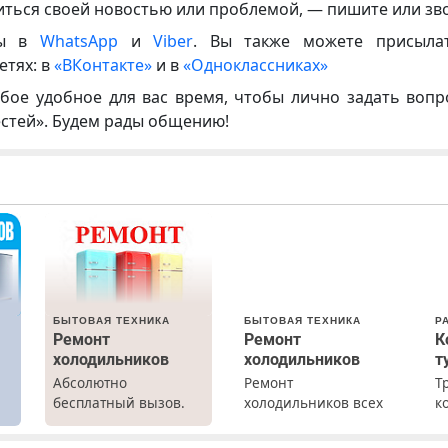
иться своей новостью или проблемой, — пишите или зв
ны в
WhatsApp
и
Viber
. Вы также можете присыла
етях: в
«ВКонтакте»
и в
«Одноклассниках»
бое удобное для вас время, чтобы лично задать воп
естей». Будем рады общению!
БЫТОВАЯ ТЕХНИКА
БЫТОВАЯ ТЕХНИКА
Р
Ремонт
Ремонт
К
холодильников
холодильников
т
Абсолютно
Ремонт
Т
х
бесплатный вызов.
холодильников всех
к
Ремонт
марок на дому с
т
холодильников всех
гарантией. Замена
р