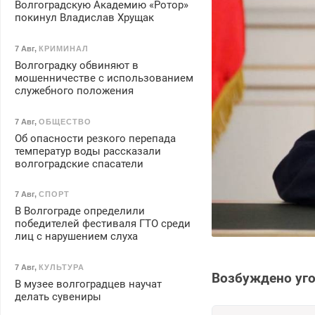
Волгоградскую Академию «Ротор»
покинул Владислав Хрущак
7 Авг
,
КРИМИНАЛ
Волгоградку обвиняют в
мошенничестве с использованием
служебного положения
7 Авг
,
ОБЩЕСТВО
Об опасности резкого перепада
температур воды рассказали
волгоградские спасатели
7 Авг
,
СПОРТ
В Волгограде определили
победителей фестиваля ГТО среди
лиц с нарушением слуха
7 Авг
,
КУЛЬТУРА
Возбуждено уго
В музее волгоградцев научат
делать сувениры