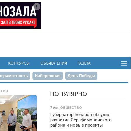
КОНКУРСЫ
ОБЪЯВЛЕНИЯ
ГАЗЕТА
грамотность
Набережная
День Победы
ков
СТВО
ПОПУЛЯРНО
7 Авг
,
ОБЩЕСТВО
Губернатор Бочаров обсудил
развитие Серафимовичского
района и новые проекты