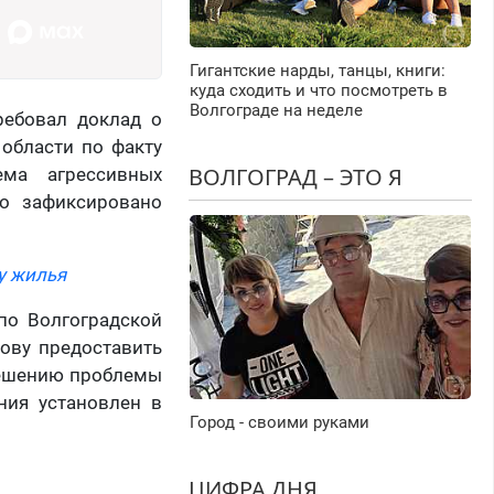
Гигантские нарды, танцы, книги:
куда сходить и что посмотреть в
Волгограде на неделе
ребовал доклад о
 области по факту
ВОЛГОГРАД – ЭТО Я
ема агрессивных
о зафиксировано
у жилья
по Волгоградской
ову предоставить
решению проблемы
ния установлен в
Город - своими руками
ЦИФРА ДНЯ