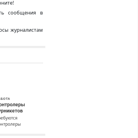
оните!
ть сообщения в
росы журналистам
АБОТА
онтролеры
урникетов
ребуются
онтролеры
урникетов для
аботы в Москве и