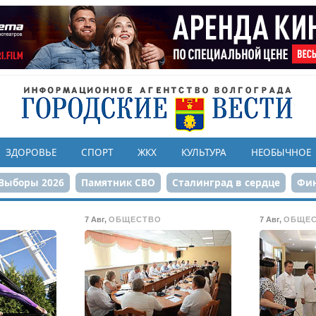
ЗДОРОВЬЕ
СПОРТ
ЖКХ
КУЛЬТУРА
НЕОБЫЧНОЕ
Выборы 2026
Памятник СВО
Сталинград в сердце
Фин
онструкция ЦПКиО
80-летие Победы
Парк Героев-летчи
7 Авг
,
ОБЩЕСТВО
7 Авг
,
ОБЩЕ