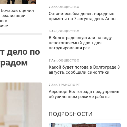
7 Авг
,
ОБЩЕСТВО
 Бочаров оценил
Останетесь без денег: народные
ы реализации
приметы на 7 августа, день Анны
ов в
виче
5 Авг
,
ОБЩЕСТВО
В Волгограде спустили на воду
непотопляемый дрон для
патрулирования рек
т дело по
градом
7 Авг
,
ОБЩЕСТВО
Какой будет погода в Волгограде 8
августа, сообщили синоптики
7 Авг
,
ТРАНСПОРТ
Аэропорт Волгограда предупредил
об усиленном режиме работы
ПОДРОБНОСТИ