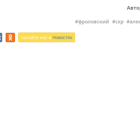
Авто
фроловский
скр
але
читайте нас в
Новостях