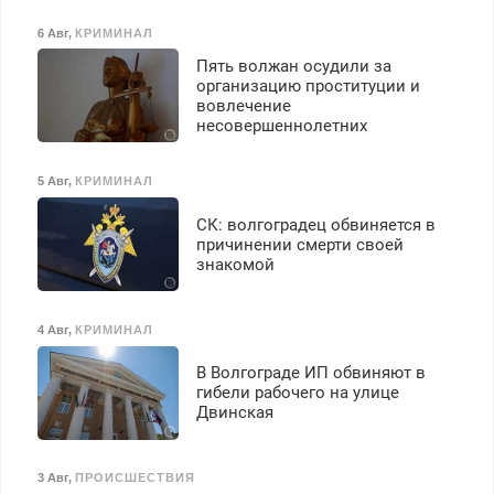
бесплатное обучение,
получение документов,
6 Авг
,
КРИМИНАЛ
работа инспектором по
Пять волжан осудили за
транспортной
организацию проституции и
безопасности с з/п до
вовлечение
125000 руб.
несовершеннолетних
5 Авг
,
КРИМИНАЛ
СК: волгоградец обвиняется в
причинении смерти своей
знакомой
4 Авг
,
КРИМИНАЛ
В Волгограде ИП обвиняют в
гибели рабочего на улице
Двинская
3 Авг
,
ПРОИСШЕСТВИЯ