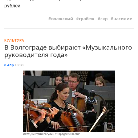
рублей.
волжский
грабеж
скр
насилие
КУЛЬТУРА
В Волгограде выбирают «Музыкального
руководителя года»
8 Апр
13:33
Фото: Дмитрий Рогулин / "Городские вести"