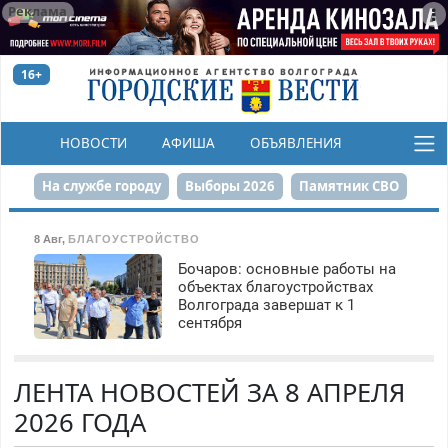
Реклама
16+
НОВОСТИ
АФИША
ОБЪЯВЛЕНИЯ
КОНКУРСЫ
На службе городу
Выборы 2026
Памятник СВО
Сталинград в сердце
Финграмотность
8 Авг
,
БЛАГОУСТРОЙСТВО
Бочаров: основные работы на
Набережная
День Победы
Реконструкция ЦПКиО
объектах благоустройствах
Волгограда завершат к 1
80-летие Победы
Парк Героев-летчиков
сентября
ЛЕНТА НОВОСТЕЙ ЗА 8 АПРЕЛЯ
2026 ГОДА