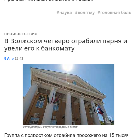
наука
волггму
головная боль
ПРОИСШЕСТВИЯ
В Волжском четверо ограбили парня и
увели его к банкомату
8 Апр
13:41
Фото: Дмитрий Рогулин/"Городские вести"
Группа с подростком ограбила прохожего на 15 тысяч