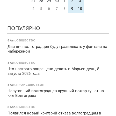
27
28
29
30
1
2
3
4
5
6
7
8
9
10
ПОПУЛЯРНО
8 Авг
,
ОБЩЕСТВО
Два дня волгоградцев будут развлекать у фонтана на
набережной
8 Авг
,
ОБЩЕСТВО
Что настрого запрещено делать в Марьев день, 8
августа 2026 года
8 Авг
,
ПРОИСШЕСТВИЯ
Напугавший волгоградцев крупный пожар тушат на
юге Волгограда
8 Авг
,
ОБЩЕСТВО
Появился новый критерий отказа волгоградцам в