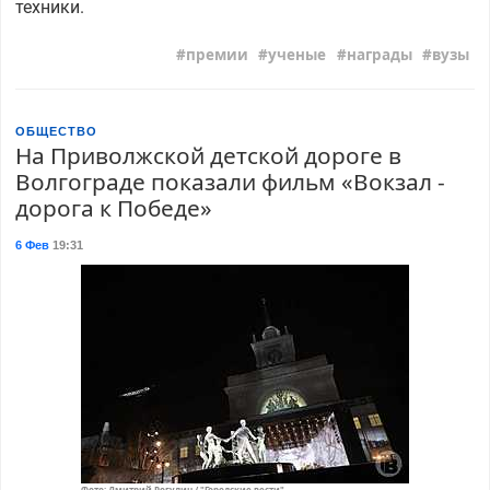
техники.
премии
ученые
награды
вузы
ОБЩЕСТВО
На Приволжской детской дороге в
Волгограде показали фильм «Вокзал -
дорога к Победе»
6 Фев
19:31
Фото: Дмитрий Рогулин / "Городские вести"