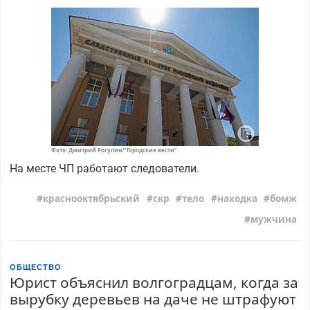
Фото: Дмитрий Рогулин/"Городские вести"
На месте ЧП работают следователи.
краснооктябрьский
скр
тело
находка
бомж
мужчина
ОБЩЕСТВО
Юрист объяснил волгоградцам, когда за
вырубку деревьев на даче не штрафуют