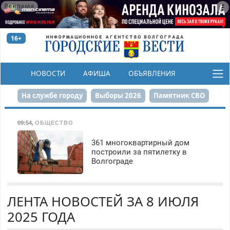
Реклама
16+
НОВОСТИ
АФИША
ОБЪЯВЛЕНИЯ
КОНКУРСЫ
На службе городу
Выборы 2026
Памятник СВО
Сталинград в сердце
Финграмотность
09:54
,
ОБЩЕСТВО
Набережная
День Победы
Реконструкция ЦПКиО
361 многоквартирный дом
построили за пятилетку в
Волгограде
80-летие Победы
Парк Героев-летчиков
ЛЕНТА НОВОСТЕЙ ЗА 8 ИЮЛЯ
2025 ГОДА