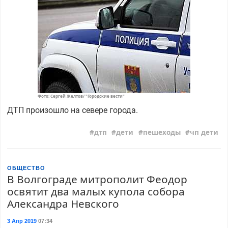
Фото: Сергей Желтов/ "Городские вести"
ДТП произошло на севере города.
дтп
дети
пешеходы
чп дети
ОБЩЕСТВО
В Волгограде митрополит Феодор
освятит два малых купола собора
Александра Невского
3 Апр 2019
07:34