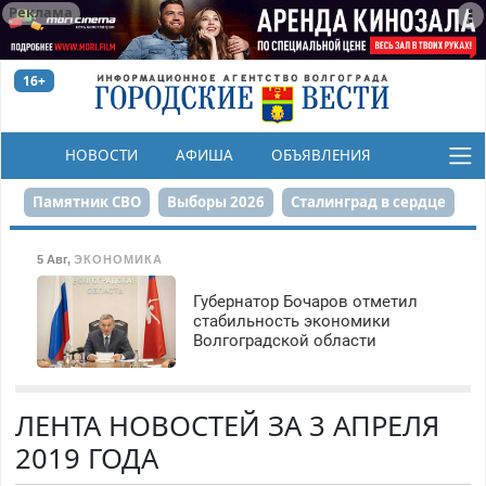
Реклама
16+
НОВОСТИ
АФИША
ОБЪЯВЛЕНИЯ
КОНКУРСЫ
Памятник СВО
Выборы 2026
Сталинград в сердце
Финграмотность
Набережная
День Победы
5 Авг
,
ЭКОНОМИКА
Реконструкция ЦПКиО
На службе городу
Губернатор Бочаров отметил
стабильность экономики
Волгоградской области
80-летие Победы
Парк Героев-летчиков
ЛЕНТА НОВОСТЕЙ ЗА 3 АПРЕЛЯ
2019 ГОДА