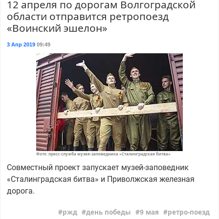
12 апреля по дорогам Волгоградской
области отправится ретропоезд
«Воинский эшелон»
3 Апр 2019
09:49
Фото: пресс-служба музея-заповедника «Сталинградская битва»
Совместный проект запускает музей-заповедник
«Сталинградская битва» и Приволжская железная
дорога.
ржд
день победы
9 мая
ретро-поезд