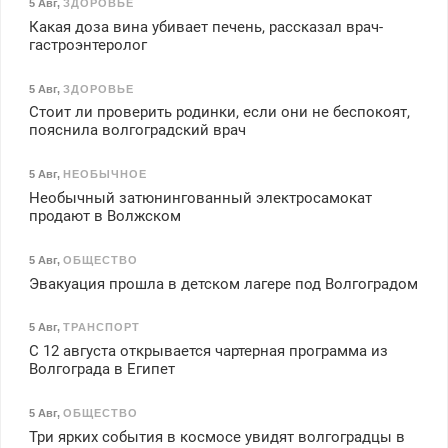
5 Авг
,
ЗДОРОВЬЕ
Какая доза вина убивает печень, рассказал врач-
гастроэнтеролог
5 Авг
,
ЗДОРОВЬЕ
Стоит ли проверить родинки, если они не беспокоят,
пояснила волгоградский врач
5 Авг
,
НЕОБЫЧНОЕ
Необычный затюнингованный электросамокат
продают в Волжском
5 Авг
,
ОБЩЕСТВО
Эвакуация прошла в детском лагере под Волгоградом
5 Авг
,
ТРАНСПОРТ
С 12 августа открывается чартерная программа из
Волгограда в Египет
5 Авг
,
ОБЩЕСТВО
Три ярких события в космосе увидят волгоградцы в