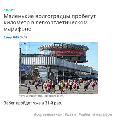
СПОРТ
Маленькие волгоградцы пробегут
километр в легкоатлетическом
марафоне
3 Апр 2019
09:08
Фото: Сергей Желтов/ «Городские вести»
Забег пройдет уже в 31-й раз.
соревнования
дети
забег
марафон