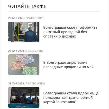
гарантией. Все р-ны.
Недорого. Без выходных.
ЧИТАЙТЕ ТАКЖЕ
Срочно. Без выходных.
Все районы. Скидка.
Пенсионерам – скидки до
Вызов бесплатный.
26 Апр 2021
,
ТРАНСПОРТ
40%. Мастер со стажем.
Волгоградцы смогут оформить
льготный проездной без
справки о доходах
27 Апр 2020
,
ОБЩЕСТВО
В Волгограде апрельские
проездные продлили на май
31 Май 2019
,
ЭКОНОМИКА
Волгоградцы стали вдвое чаще
пользоваться транспортной
картой "льготника"