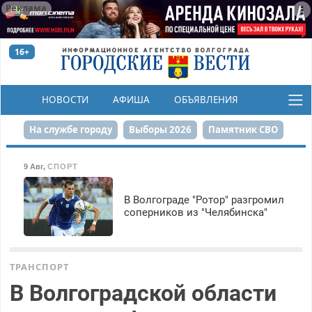
Реклама
16+
НОВОСТИ
АФИША
ОБЪЯВЛЕНИЯ
КОНКУРСЫ
На службе городу
Выборы 2026
Памятник СВО
Сталинград в сердце
Финграмотность
9 Авг
,
СПОРТ
Набережная
День Победы
Реконструкция ЦПКиО
В Волгограде "Ротор" разгромил
соперников из "Челябинска"
80-летие Победы
Парк Героев-летчиков
ТРАНСПОРТ
В Волгоградской области