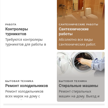
РАБОТА
САНТЕХНИЧЕСКИЕ РАБОТЫ
Контролеры
Сантехнические
турникетов
работы
Требуются контролеры
Абсолютно все виды
турникетов для работы в
сантехнических работ.
Москве и Подмосковье
Быстро. Качественно.
(мужчины, женщины).
Недорого.
Прием по ТК РФ. График
работы любой.
Бесплатное проживание.
З/п – до 96000 рублей до
вычета налогов.
БЫТОВАЯ ТЕХНИКА
БЫТОВАЯ ТЕХНИКА
Ежемесячно
Ремонт холодильников
Стиральные машины
выплачивается денежная
Ремонт холодильников
Ремонт стиральных
премия. Возможно
всех марок на дому с
машин на дому. Выезд и
бесплатное обучение,
гарантией. Замена
диагностика бесплатно.
получение документов,
резины. Качественно.
Предусмотрены скидки.
работа инспектором по