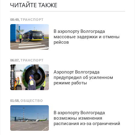
Недорого. Без выходных.
ЧИТАЙТЕ ТАКЖЕ
транспортной
Все районы. Скидка.
безопасности с з/п до
Вызов бесплатный.
125000 руб.
08:49
,
ТРАНСПОРТ
В аэропорту Волгограда
массовые задержки и отмены
рейсов
06:07
,
ТРАНСПОРТ
Аэропорт Волгограда
предупредил об усиленном
режиме работы
01:58
,
ОБЩЕСТВО
В аэропорту Волгограда
возможны изменения
расписания из-за ограничений