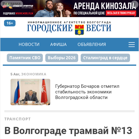
Реклама
16+
НОВОСТИ
АФИША
ОБЪЯВЛЕНИЯ
КОНКУРСЫ
Памятник СВО
Выборы 2026
Сталинград в сердце
Финграмотность
Набережная
День Победы
5 Авг
,
ЭКОНОМИКА
Реконструкция ЦПКиО
На службе городу
Губернатор Бочаров отметил
стабильность экономики
Волгоградской области
80-летие Победы
Парк Героев-летчиков
ТРАНСПОРТ
В Волгограде трамвай №13