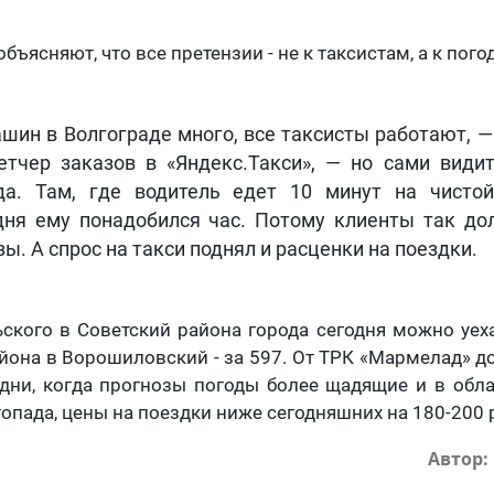
объясняют, что все претензии - не к таксистам, а к по
шин в Волгограде много, все таксисты работают, —
етчер заказов в «Яндекс.Такси», — но сами видит
да. Там, где водитель едет 10 минут на чистой
дня ему понадобился час. Потому клиенты так до
зы. А спрос на такси поднял и расценки на поездки.
ского в Советский района города сегодня можно уеха
йона в Ворошиловский - за 597. От ТРК «Мармелад» до
 дни, когда прогнозы погоды более щадящие и в обл
гопада, цены на поездки ниже сегодняшних на 180-200 
Автор: