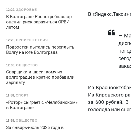
12:29
,
ЗДОРОВЬЕ
В «Яндекс.Такси» 
В Волгограде Роспотребнадзор
оценил риск заразиться ОРВИ
летом
— Ма
12:26
,
ПРОИСШЕСТВИЯ
дисп
Подростки пытались переплыть
пого
Волгу на юге Волгограда
сего
зака
12:03
,
ОБЩЕСТВО
Сварщики и швеи: кому из
волгоградцев кратно прибавили
зарплату
Из Краснооктябрь
Из Кировского ра
11:58
,
СПОРТ
за 600 рублей. В
«Ротор» сыграет с «Челябинском»
в Волгограде
гололеда или сне
11:58
,
ОБЩЕСТВО
За январь-июль 2026 года в