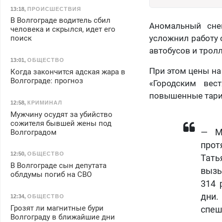
13:18
,
ПРОИСШЕСТВИЯ
В Волгограде водитель сбил
Аномальный сне
человека и скрылся, идет его
усложнил работу 
поиск
автобусов и трол
13:01
,
ОБЩЕСТВО
При этом цены на
Когда закончится адская жара в
Волгограде: прогноз
«Городским вес
повышенные тариф
12:58
,
КРИМИНАЛ
Мужчину осудят за убийство
сожителя бывшей жены под
— М
Волгоградом
прот
12:50
,
ОБЩЕСТВО
Тать
В Волгограде сын депутата
вызы
облдумы погиб на СВО
314 
дни.
12:34
,
ОБЩЕСТВО
Грозят ли магнитные бури
спеш
Волгограду в ближайшие дни