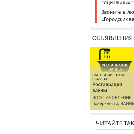
социальных с
Звоните в лю
«Городских в
ОБЪЯВЛЕНИЯ
САНТЕХНИЧЕСКИЕ
РАБОТЫ
Реставрация
ванны
ВОССТАНОВЛЕНИЕ
поверхности: ВАНН
раковины,
подоконника. От
скола до полной
ЧИТАЙТЕ ТА
реставрации. 100%
результат.