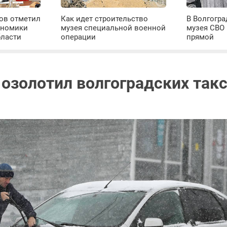
ров отметил
Как идет строительство
В Волгогра
ономики
музея специальной военной
музея СВО
бласти
операции
прямой
 озолотил волгоградских так