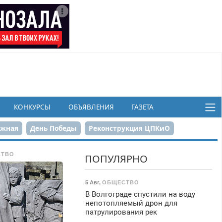
КОНКУРСЫ
ОБЪЯВЛЕНИЯ
ГАЗЕТА
ежная
День Победы
Реконструкция ЦПКиО
в
СТВО
ПОПУЛЯРНО
5 Авг
,
ОБЩЕСТВО
В Волгограде спустили на воду
непотопляемый дрон для
патрулирования рек