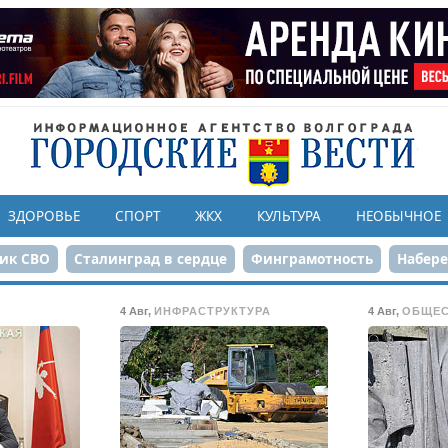
ЗДОРОВЬЕ
СПОРТ
ЖКХ
КУЛЬТУРА
НЕОБЫЧНОЕ
ик СВО
Сталинград в сердце
Финграмотность
Набер
а службе городу
80-летие Победы
Парк Героев-летчико
4 Авг
,
ИНФРАСТРУКТУРА
4 Авг
,
ОБЩЕ