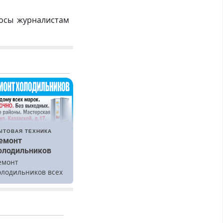
росы журналистам
ЫТОВАЯ ТЕХНИКА
емонт
олодильников
емонт
олодильников всех
арок на дому.