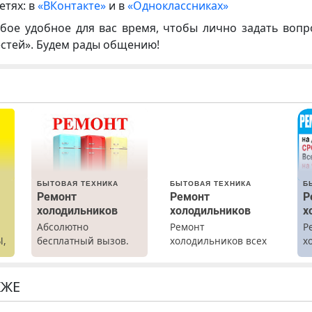
етях: в
«ВКонтакте»
и в
«Одноклассниках»
бое удобное для вас время, чтобы лично задать воп
естей». Будем рады общению!
БЫТОВАЯ ТЕХНИКА
БЫТОВАЯ ТЕХНИКА
Б
Ремонт
Ремонт
Р
холодильников
холодильников
х
Абсолютно
Ремонт
Р
Ы,
бесплатный вызов.
холодильников всех
х
Ремонт
марок на дому с
м
холодильников всех
гарантией. Замена
марок на дому, с
резины. Качественно.
КЖЕ
гарантией. Все р-ны.
Недорого. Без
Срочно. Без
выходных. Все