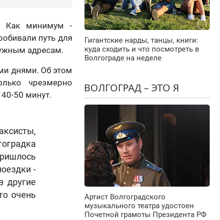
. Как минимум -
робивали путь для
Гигантские нарды, танцы, книги:
куда сходить и что посмотреть в
нужным адресам.
Волгограде на неделе
ми днями. Об этом
олько чрезмерно
ВОЛГОГРАД – ЭТО Я
40-50 минут.
ксисты,
гоградка
пришлось
оездки -
в другие
то очень
Артист Волгоградского
музыкального театра удостоен
Почетной грамоты Президента РФ