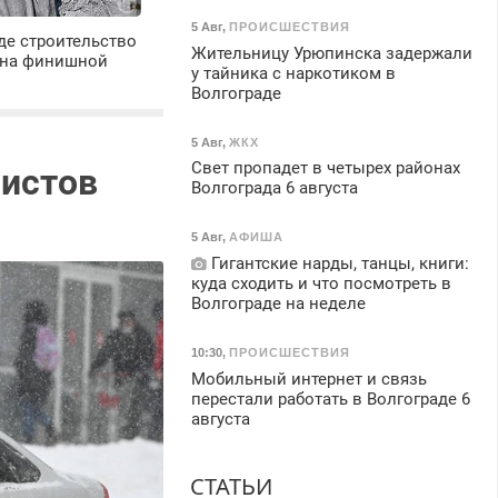
5 Авг
,
ПРОИСШЕСТВИЯ
де строительство
Жительницу Урюпинска задержали
 на финишной
у тайника с наркотиком в
Волгограде
5 Авг
,
ЖКХ
Свет пропадет в четырех районах
систов
Волгограда 6 августа
5 Авг
,
АФИША
Гигантские нарды, танцы, книги:
куда сходить и что посмотреть в
Волгограде на неделе
10:30
,
ПРОИСШЕСТВИЯ
Мобильный интернет и связь
перестали работать в Волгограде 6
августа
СТАТЬИ