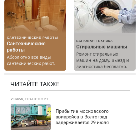
резины. Качественно.
Недорого. Без выходных.
Все районы. Скидка.
Вызов бесплатный.
САНТЕХНИЧЕСКИЕ РАБОТЫ
БЫТОВАЯ ТЕХНИКА
Сантехнические
Стиральные машины
работы
Ремонт стиральных
Абсолютно все виды
машин на дому. Выезд и
сантехнических работ.
диагностика бесплатно.
Быстро. Качественно.
Предусмотрены скидки.
Недорого.
ЧИТАЙТЕ ТАКЖЕ
29 Июл
,
ТРАНСПОРТ
Прибытие московского
авиарейса в Волгоград
задерживается 29 июля