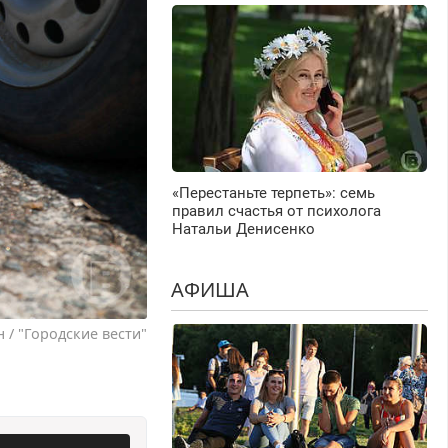
«Перестаньте терпеть»: семь
правил счастья от психолога
Натальи Денисенко
АФИША
 / "Городские вести"