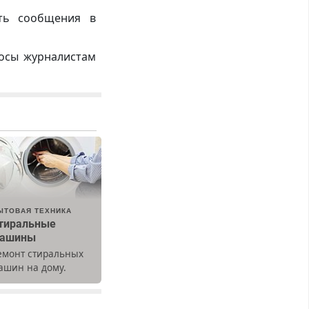
ть сообщения в
росы журналистам
ЫТОВАЯ ТЕХНИКА
тиральные
ашины
емонт стиральных
ашин на дому.
ыезд и диагностика
есплатно.
редусмотрены