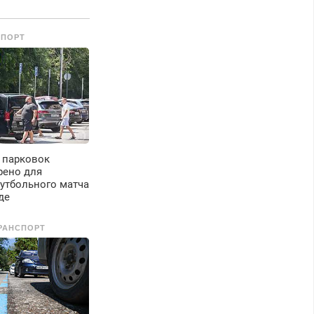
кидки.
СПОРТ
 парковок
рено для
утбольного матча
де
РАНСПОРТ