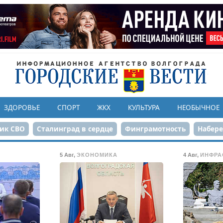
ЗДОРОВЬЕ
СПОРТ
ЖКХ
КУЛЬТУРА
НЕОБЫЧНОЕ
ик СВО
Сталинград в сердце
Финграмотность
Набер
а службе городу
80-летие Победы
Парк Героев-летчико
5 Авг
,
ЭКОНОМИКА
4 Авг
,
ИНФРА