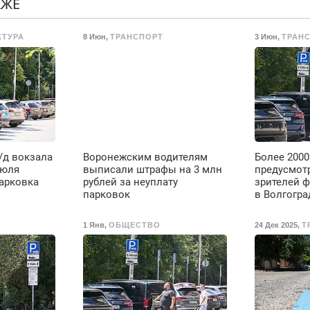
КЖЕ
Недорого. Без
с
выходных. Все
КТУРА
8 Июн
,
ТРАНСПОРТ
3 Июн
,
ТРАН
районы. Скидка.
Вызов бесплатный.
ж/д вокзала
Воронежским водителям
Более 2000
июля
выписали штрафы на 3 млн
предусмот
парковка
рублей за неуплату
зрителей ф
парковок
в Волгогра
1 Янв
,
ОБЩЕСТВО
24 Дек 2025
,
Т