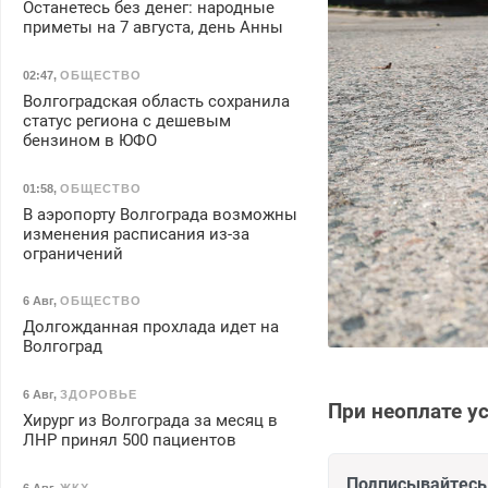
Останетесь без денег: народные
приметы на 7 августа, день Анны
02:47
,
ОБЩЕСТВО
Волгоградская область сохранила
статус региона с дешевым
бензином в ЮФО
01:58
,
ОБЩЕСТВО
В аэропорту Волгограда возможны
изменения расписания из-за
ограничений
6 Авг
,
ОБЩЕСТВО
Долгожданная прохлада идет на
Волгоград
6 Авг
,
ЗДОРОВЬЕ
При неоплате у
Хирург из Волгограда за месяц в
ЛНР принял 500 пациентов
Подписывайтесь 
6 Авг
,
ЖКХ