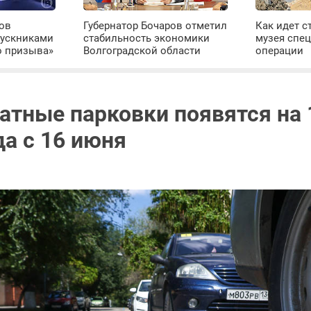
ров
Губернатор Бочаров отметил
Как идет с
пускниками
стабильность экономики
музея спе
о призыва»
Волгоградской области
операции
атные парковки появятся на 
да с 16 июня