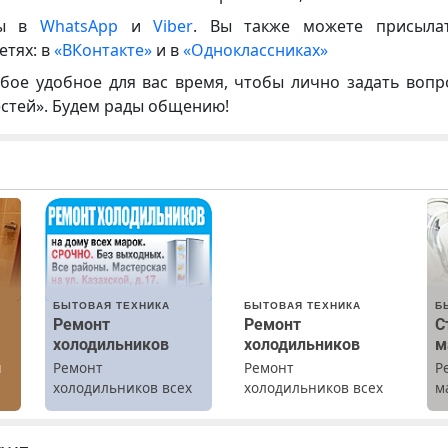
ны в
WhatsApp
и
Viber
. Вы также можете присыла
етях: в
«ВКонтакте»
и в
«Одноклассниках»
бое удобное для вас время, чтобы лично задать воп
естей». Будем рады общению!
БЫТОВАЯ ТЕХНИКА
БЫТОВАЯ ТЕХНИКА
Б
Ремонт
Ремонт
С
холодильников
холодильников
м
ы
Ремонт
Ремонт
Р
холодильников всех
холодильников всех
м
марок на дому.
марок на дому с
В
гарантией. Замена
б
резины. Качественно.
П