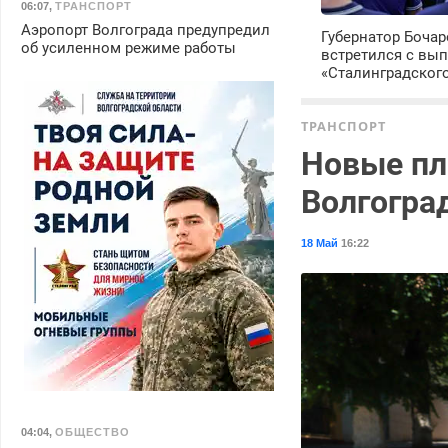
06:07
,
ТРАНСПОРТ
Аэропорт Волгограда предупредил
Губернатор Боча
об усиленном режиме работы
встретился с вы
«Сталинградског
ТРАНСПОРТ
Новые пл
Волгогра
18 Май
16:22
04:04
,
ОБЩЕСТВО