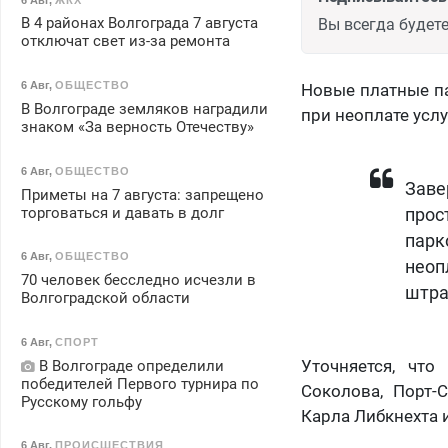
В 4 районах Волгограда 7 августа
Вы всегда будете
отключат свет из-за ремонта
6 Авг
,
ОБЩЕСТВО
Новые платные па
В Волгограде земляков наградили
при неоплате усл
знаком «За верность Отечеству»
6 Авг
,
ОБЩЕСТВО
Зав
Приметы на 7 августа: запрещено
торговаться и давать в долг
прос
парк
6 Авг
,
ОБЩЕСТВО
нео
70 человек бесследно исчезли в
штра
Волгоградской области
6 Авг
,
СПОРТ
Уточняется, что
В Волгограде определили
победителей Первого турнира по
Соколова, Порт-С
Русскому гольфу
Карла Либкнехта 
6 Авг
,
ПРОИСШЕСТВИЯ