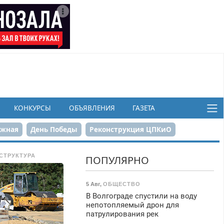
КОНКУРСЫ
ОБЪЯВЛЕНИЯ
ГАЗЕТА
ежная
День Победы
Реконструкция ЦПКиО
в
СТРУКТУРА
ПОПУЛЯРНО
5 Авг
,
ОБЩЕСТВО
В Волгограде спустили на воду
непотопляемый дрон для
патрулирования рек