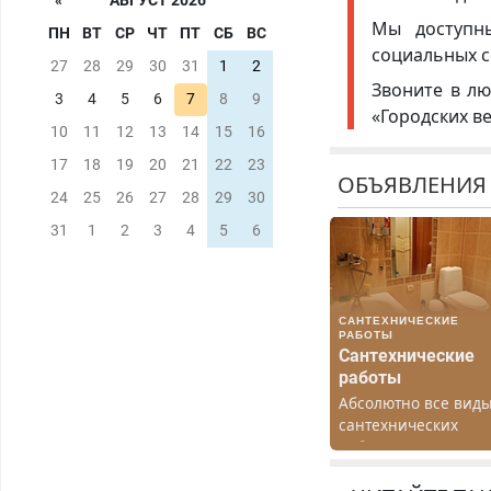
«
АВГУСТ 2026
Мы доступ
ПН
ВТ
СР
ЧТ
ПТ
СБ
ВС
социальных с
27
28
29
30
31
1
2
Звоните в лю
3
4
5
6
7
8
9
«Городских в
10
11
12
13
14
15
16
17
18
19
20
21
22
23
ОБЪЯВЛЕНИЯ
24
25
26
27
28
29
30
31
1
2
3
4
5
6
САНТЕХНИЧЕСКИЕ
РАБОТЫ
Сантехнические
работы
Абсолютно все вид
сантехнических
работ. Быстро.
Качественно.
Недорого.