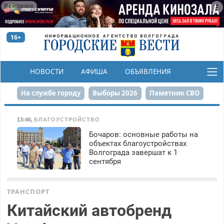
Реклама
16+
НОВОСТИ
АФИША
ОБЪЯВЛЕНИЯ
КОНКУРСЫ
На службе городу
Выборы 2026
Памятник СВО
Сталинград в сердце
Финграмотность
13:46
,
БЛАГОУСТРОЙСТВО
Бочаров: основные работы на
Набережная
День Победы
Реконструкция ЦПКиО
объектах благоустройствах
Волгограда завершат к 1
80-летие Победы
Парк Героев-летчиков
сентября
ТРАНСПОРТ
Китайский автобренд