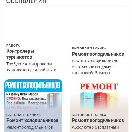
ОБЪЯВЛЕНИЯ
РАБОТА
БЫТОВАЯ ТЕХНИКА
Контролеры
Ремонт холодильников
турникетов
Ремонт холодильников
Требуются контролеры
всех марок на дому с
турникетов для работы в
гарантией. Замена
Москве и Подмосковье
резины. Качественно.
(мужчины, женщины).
Недорого. Без выходных.
Прием по ТК РФ. График
Все районы. Скидка.
работы любой.
Вызов бесплатный.
Бесплатное проживание.
З/п – до 96000 рублей до
вычета налогов.
БЫТОВАЯ ТЕХНИКА
БЫТОВАЯ ТЕХНИКА
Ежемесячно
Ремонт холодильников
Ремонт холодильников
выплачивается денежная
Ремонт холодильников
Абсолютно бесплатный
премия. Возможно