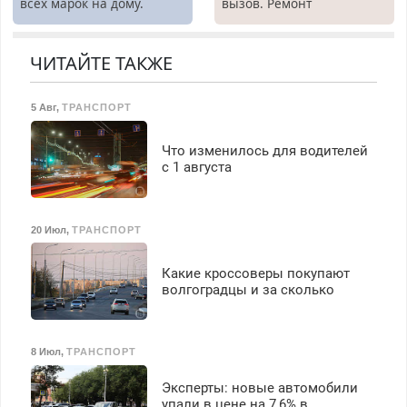
всех марок на дому.
вызов. Ремонт
бесплатное обучение,
холодильников всех
получение документов,
марок на дому, с
работа инспектором по
гарантией. Все р-ны.
ЧИТАЙТЕ ТАКЖЕ
транспортной
Срочно. Без выходных.
безопасности с з/п до
Пенсионерам – скидки до
125000 руб.
5 Авг
,
ТРАНСПОРТ
40%. Мастер со стажем.
Что изменилось для водителей
с 1 августа
20 Июл
,
ТРАНСПОРТ
Какие кроссоверы покупают
волгоградцы и за сколько
8 Июл
,
ТРАНСПОРТ
Эксперты: новые автомобили
упали в цене на 7,6% в