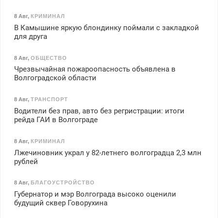
8 Авг
,
КРИМИНАЛ
В Камышине яркую блондинку поймали с закладкой
для друга
8 Авг
,
ОБЩЕСТВО
Чрезвычайная пожароопасность объявлена в
Волгоградской области
8 Авг
,
ТРАНСПОРТ
Водители без прав, авто без регристрации: итоги
рейда ГАИ в Волгограде
8 Авг
,
КРИМИНАЛ
Лжечиновник украл у 82-летнего волгоградца 2,3 млн
рублей
8 Авг
,
БЛАГОУСТРОЙСТВО
Губернатор и мэр Волгограда высоко оценили
будущий сквер Говорухина