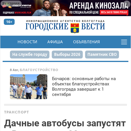
Реклама
16+
НОВОСТИ
АФИША
ОБЪЯВЛЕНИЯ
КОНКУРСЫ
На службе городу
Выборы 2026
Памятник СВО
Сталинград в сердце
Финграмотность
8 Авг
,
БЛАГОУСТРОЙСТВО
Бочаров: основные работы на
Набережная
День Победы
Реконструкция ЦПКиО
объектах благоустройствах
Волгограда завершат к 1
80-летие Победы
Парк Героев-летчиков
сентября
ТРАНСПОРТ
Дачные автобусы запустят