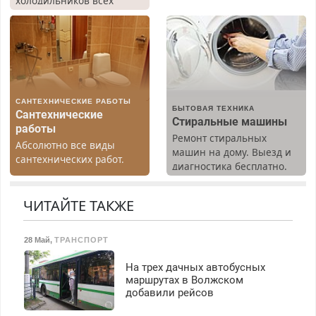
холодильников всех
Москве и Подмосковье
марок на дому, с
(мужчины, женщины).
гарантией. Все р-ны.
Прием по ТК РФ. График
Срочно. Без выходных.
работы любой.
Пенсионерам – скидки до
Бесплатное проживание.
40%. Мастер со стажем.
З/п – до 96000 рублей до
вычета налогов.
САНТЕХНИЧЕСКИЕ РАБОТЫ
Ежемесячно
БЫТОВАЯ ТЕХНИКА
Сантехнические
выплачивается денежная
Стиральные машины
работы
премия. Возможно
Ремонт стиральных
Абсолютно все виды
бесплатное обучение,
машин на дому. Выезд и
сантехнических работ.
получение документов,
диагностика бесплатно.
Быстро. Качественно.
работа инспектором по
Предусмотрены скидки.
Недорого.
транспортной
ЧИТАЙТЕ ТАКЖЕ
безопасности с з/п до
125000 руб.
28 Май
,
ТРАНСПОРТ
На трех дачных автобусных
маршрутах в Волжском
добавили рейсов