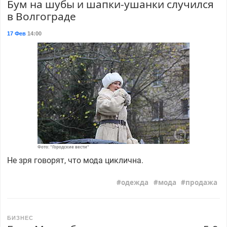
Бум на шубы и шапки-ушанки случился
в Волгограде
17 Фев
14:00
Фото: "Городские вести"
Не зря говорят, что мода циклична.
одежда
мода
продажа
БИЗНЕС