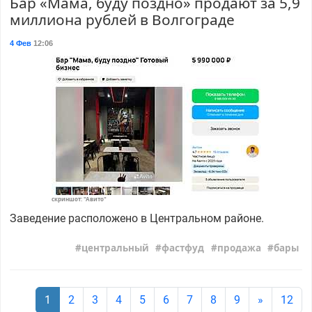
Бар «Мама, буду поздно» продают за 5,9
миллиона рублей в Волгограде
4 Фев
12:06
скриншот: "Авито"
Заведение расположено в Центральном районе.
центральный
фастфуд
продажа
бары
1
2
3
4
5
6
7
8
9
»
12