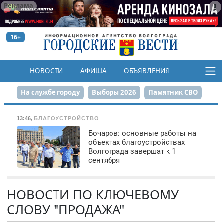
Реклама
16+
НОВОСТИ
АФИША
ОБЪЯВЛЕНИЯ
КОНКУРСЫ
На службе городу
Выборы 2026
Памятник СВО
Сталинград в сердце
Финграмотность
13:46
,
БЛАГОУСТРОЙСТВО
Бочаров: основные работы на
Набережная
День Победы
Реконструкция ЦПКиО
объектах благоустройствах
Волгограда завершат к 1
80-летие Победы
Парк Героев-летчиков
сентября
НОВОСТИ ПО КЛЮЧЕВОМУ
СЛОВУ "ПРОДАЖА"