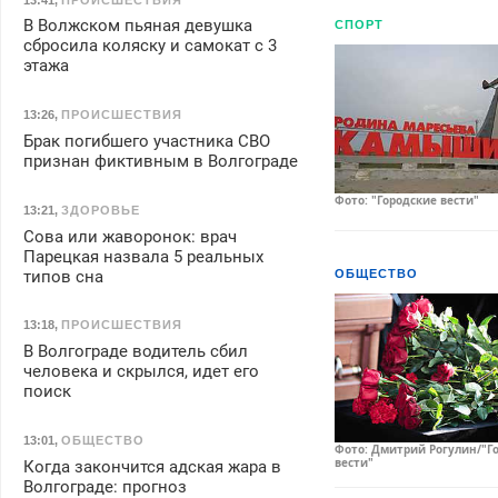
В Волжском пьяная девушка
СПОРТ
сбросила коляску и самокат с 3
этажа
13:26
,
ПРОИСШЕСТВИЯ
Брак погибшего участника СВО
признан фиктивным в Волгограде
Фото: "Городские вести"
13:21
,
ЗДОРОВЬЕ
Сова или жаворонок: врач
Парецкая назвала 5 реальных
типов сна
ОБЩЕСТВО
13:18
,
ПРОИСШЕСТВИЯ
В Волгограде водитель сбил
человека и скрылся, идет его
поиск
13:01
,
ОБЩЕСТВО
Фото: Дмитрий Рогулин/"Г
вести"
Когда закончится адская жара в
Волгограде: прогноз