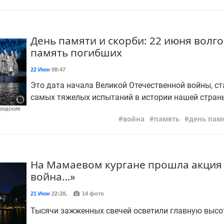
День памяти и скорби: 22 июня волг
память погибших
22 Июн
08:47
Это дата начала Великой Отечественной войны, с
самых тяжелых испытаний в истории нашей стран
родские
война
память
день пам
На Мамаевом кургане прошла акция 
война…»
21 Июн
22:28
,
14 фото
Тысячи зажженных свечей осветили главную высот