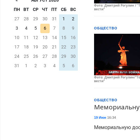
«
АВГУСТ 2026
Фото: Дмитрий Рогулин / "
вести"
ПН
ВТ
СР
ЧТ
ПТ
СБ
ВС
27
28
29
30
31
1
2
3
4
5
6
7
8
9
ОБЩЕСТВО
10
11
12
13
14
15
16
17
18
19
20
21
22
23
24
25
26
27
28
29
30
31
1
2
3
4
5
6
Фото: Дмитрий Рогулин/"Г
вести"
ОБЩЕСТВО
Мемориальную
19 Июн
16:34
Мемориальную доск