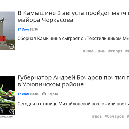
В Камышине 2 августа пройдет матч
майора Черкасова
27 Июл
15:30
Сборная Камышина сыграет с «Текстильщиком М»
камышин
спорт
Губернатор Андрей Бочаров почтил 
в Урюпинском районе
17 Июл
15:40
,
1 фото
Сегодня в станице Михайловской возложили цветы
вов
бочаров
ородские