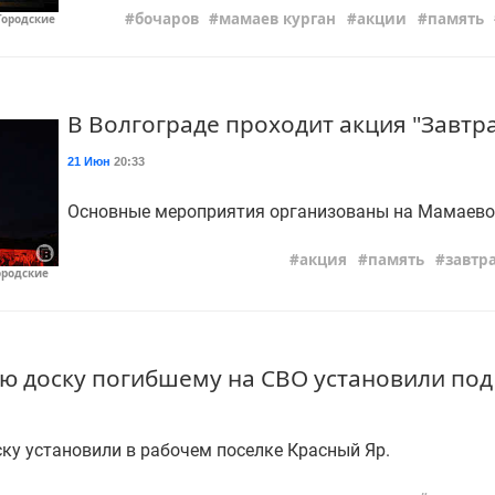
бочаров
мамаев курган
акции
память
Городские
В Волгограде проходит акция "Завтр
21 Июн
20:33
Основные мероприятия организованы на Мамаево
акция
память
завтр
ородские
 доску погибшему на СВО установили под
у установили в рабочем поселке Красный Яр.