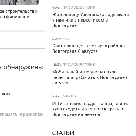
5 Авг
,
ПРОИСШЕСТВИЯ
де строительство
Жительницу Урюпинска задержали
 на финишной
у тайника с наркотиком в
Волгограде
5 Авг
,
ЖКХ
Свет пропадет в четырех районах
Волгограда 6 августа
да обнаружены
10:30
,
ПРОИСШЕСТВИЯ
Мобильный интернет и связь
перестали работать в Волгограде 6
августа
тских
5 Авг
,
АФИША
Гигантские нарды, танцы, книги:
куда сходить и что посмотреть в
память
раскопки
Волгограде на неделе
СТАТЬИ