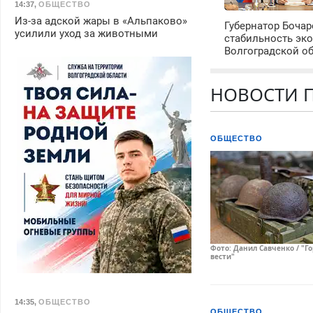
14:37
,
ОБЩЕСТВО
Из-за адской жары в «Альпаково»
Губернатор Боча
усилили уход за животными
стабильность эк
Волгоградской о
НОВОСТИ П
ОБЩЕСТВО
Фото: Данил Савченко / "Г
вести"
14:35
,
ОБЩЕСТВО
ОБЩЕСТВО