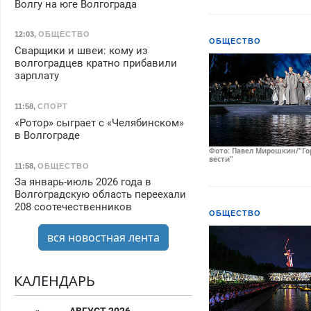
Волгу на юге Волгограда
12:03
,
ОБЩЕСТВО
ОБЩЕСТВО
Сварщики и швеи: кому из
волгоградцев кратно прибавили
зарплату
11:58
,
СПОРТ
«Ротор» сыграет с «Челябинском»
в Волгограде
Фото: Павел Мирошкин/"Го
вести"
11:58
,
ОБЩЕСТВО
За январь-июль 2026 года в
Волгоградскую область переехали
208 соотечественников
ОБЩЕСТВО
вся новостная лента
КАЛЕНДАРЬ