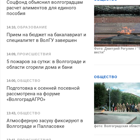
Соцфонд объяснил волгоградцам
расчет алиментов для единого
пособия
14:10
,
ОБРАЗОВАНИЕ
Прием на бюджет на бакалавриат и
специалитет в ВолГУ завершен
Фото: Дмитрий Рогулин / "
вести"
14:09
,
ПРОИСШЕСТВИЯ
5 пожаров за сутки: в Волгограде и
области сгорели дома и бани
ОБЩЕСТВО
14:00
,
ОБЩЕСТВО
Подготовка к осенней посевной
рассмотрена на форуме
«ВолгоградАГРО»
13:43
,
ОБЩЕСТВО
Атмосферную засуху фиксируют в
Волгограде и Палласовке
фото: Волгоградская облас
13:41
,
ПРОИСШЕСТВИЯ