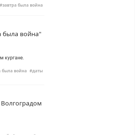
завтра была война
а была война"
м кургане.
а была война
даты
 Волгоградом