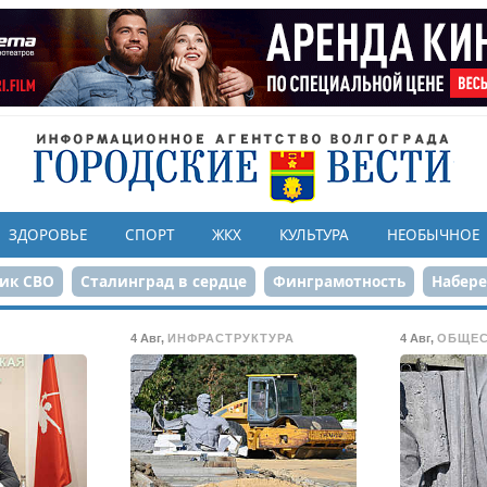
ЗДОРОВЬЕ
СПОРТ
ЖКХ
КУЛЬТУРА
НЕОБЫЧНОЕ
ик СВО
Сталинград в сердце
Финграмотность
Набер
а службе городу
80-летие Победы
Парк Героев-летчико
4 Авг
,
ИНФРАСТРУКТУРА
4 Авг
,
ОБЩЕ