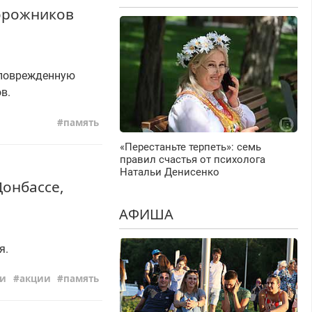
дорожников
 поврежденную
в.
память
«Перестаньте терпеть»: семь
правил счастья от психолога
Натальи Денисенко
Донбассе,
АФИША
я.
ти
акции
память