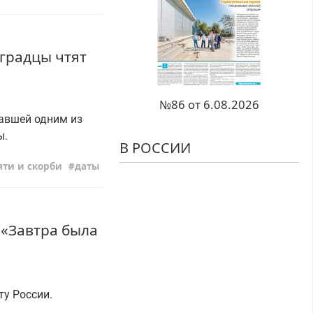
оградцы чтят
№86 от 6.08.2026
тавшей одним из
ы.
В РОССИИ
яти и скорби
даты
«Завтра была
у России.