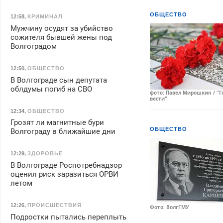
ОБЩЕСТВО
12:58
,
КРИМИНАЛ
Мужчину осудят за убийство
сожителя бывшей жены под
Волгоградом
12:50
,
ОБЩЕСТВО
В Волгограде сын депутата
облдумы погиб на СВО
фото: Павел Мирошкин / "Г
вести"
12:34
,
ОБЩЕСТВО
Грозят ли магнитные бури
ОБЩЕСТВО
Волгограду в ближайшие дни
12:29
,
ЗДОРОВЬЕ
В Волгограде Роспотребнадзор
оценил риск заразиться ОРВИ
летом
12:26
,
ПРОИСШЕСТВИЯ
Фото: ВолгГМУ
Подростки пытались переплыть