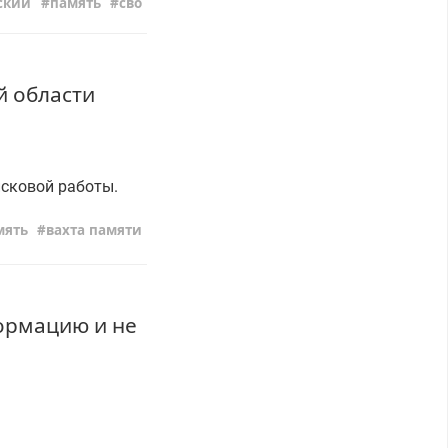
ский
память
сво
й области
исковой работы.
мять
вахта памяти
ормацию и не