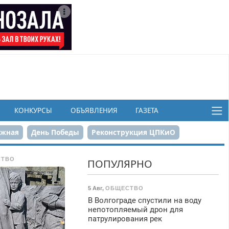
КОНКУРСЫ
ОБЪЯВЛЕНИЯ
ГАЗЕТА
ежная
День Победы
Реконструкция ЦПКиО
в
СТВО
ПОПУЛЯРНО
5 Авг
,
ОБЩЕСТВО
В Волгограде спустили на воду
непотопляемый дрон для
патрулирования рек