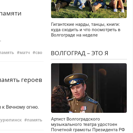
 памяти
Гигантские нарды, танцы, книги:
куда сходить и что посмотреть в
Волгограде на неделе
.
ВОЛГОГРАД – ЭТО Я
память
матч
сво
память героев
 к Вечному огню.
Артист Волгоградского
урюпинск
память
музыкального театра удостоен
Почетной грамоты Президента РФ