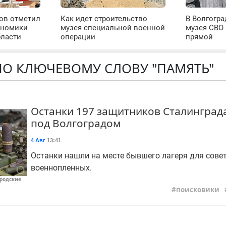
ров отметил
Как идет строительство
В Волгогра
ономики
музея специальной военной
музея СВО
бласти
операции
прямой
О КЛЮЧЕВОМУ СЛОВУ "ПАМЯТЬ"
Останки 197 защитников Сталингра
под Волгоградом
4 Авг
13:41
Останки нашли на месте бывшего лагеря для сове
военнопленных.
ородские
поисковики