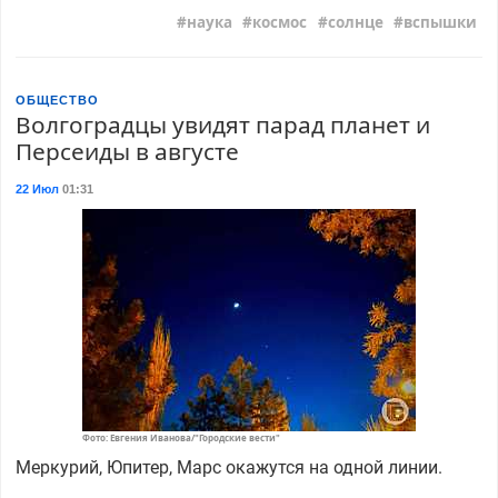
наука
космос
солнце
вспышки
ОБЩЕСТВО
Волгоградцы увидят парад планет и
Персеиды в августе
22 Июл
01:31
Фото: Евгения Иванова/"Городские вести"
Меркурий, Юпитер, Марс окажутся на одной линии.