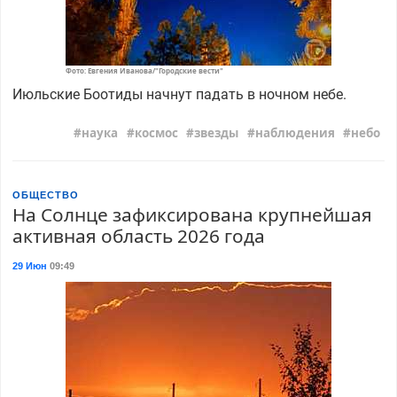
Фото: Евгения Иванова/"Городские вести"
Июльские Боотиды начнут падать в ночном небе.
наука
космос
звезды
наблюдения
небо
ОБЩЕСТВО
На Солнце зафиксирована крупнейшая
активная область 2026 года
29 Июн
09:49