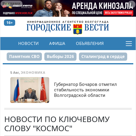
Реклама
16+
НОВОСТИ
АФИША
ОБЪЯВЛЕНИЯ
КОНКУРСЫ
Памятник СВО
Выборы 2026
Сталинград в сердце
Финграмотность
Набережная
День Победы
5 Авг
,
ЭКОНОМИКА
Реконструкция ЦПКиО
На службе городу
Губернатор Бочаров отметил
стабильность экономики
Волгоградской области
80-летие Победы
Парк Героев-летчиков
НОВОСТИ ПО КЛЮЧЕВОМУ
СЛОВУ "КОСМОС"