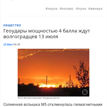
наука
космос
луна
венера
ОБЩЕСТВО
Геоудары мощностью 4 балла ждут
волгоградцев 13 июля
13 Июл
09:39
Фото: Евгения Иванова/"Городские вести"
Солнечная вспышка M5 откликнулась геомагнитными