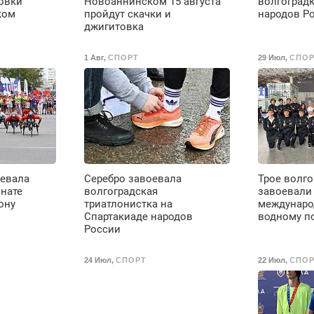
овки
Новоаннинском 15 августа
волгоградк
ком
пройдут скачки и
народов Р
джигитовка
1 Авг
,
СПОРТ
29 Июл
,
СПОР
оевала
Серебро завоевала
Трое волго
онате
волгоградская
завоевали 
ону
триатлонистка на
междунаро
Спартакиаде народов
водному п
России
24 Июл
,
СПОРТ
22 Июл
,
СПОР