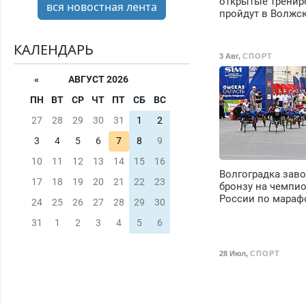
открытые тренир
вся новостная лента
пройдут в Волжс
КАЛЕНДАРЬ
3 Авг
,
СПОРТ
«
АВГУСТ 2026
ПН
ВТ
СР
ЧТ
ПТ
СБ
ВС
27
28
29
30
31
1
2
3
4
5
6
7
8
9
10
11
12
13
14
15
16
Волгоградка зав
17
18
19
20
21
22
23
бронзу на чемпи
России по мараф
24
25
26
27
28
29
30
31
1
2
3
4
5
6
28 Июл
,
СПОРТ