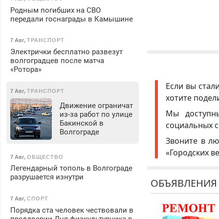
Родным погибших на СВО
передали госнаграды в Камышине
7 Авг
,
ТРАНСПОРТ
Электрички бесплатно развезут
волгоградцев после матча
«Ротора»
Если вы стал
7 Авг
,
ТРАНСПОРТ
хотите подел
Движение ограничат
Мы доступ
из-за работ по улице
Бакинской в
социальных с
Волгограде
Звоните в лю
«Городских в
7 Авг
,
ОБЩЕСТВО
Легендарный тополь в Волгограде
разрушается изнутри
ОБЪЯВЛЕНИЯ
7 Авг
,
СПОРТ
Порядка ста человек чествовали в