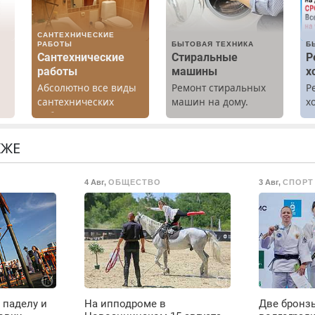
САНТЕХНИЧЕСКИЕ
РАБОТЫ
БЫТОВАЯ ТЕХНИКА
Б
Сантехнические
Стиральные
Р
работы
машины
х
Абсолютно все виды
Ремонт стиральных
Р
сантехнических
машин на дому.
х
работ. Быстро.
Выезд и диагностика
м
х
Качественно.
бесплатно.
Недорого.
Предусмотрены
КЖЕ
.
скидки.
4 Авг
,
ОБЩЕСТВО
3 Авг
,
СПОРТ
 паделу и
На ипподроме в
Две бронз