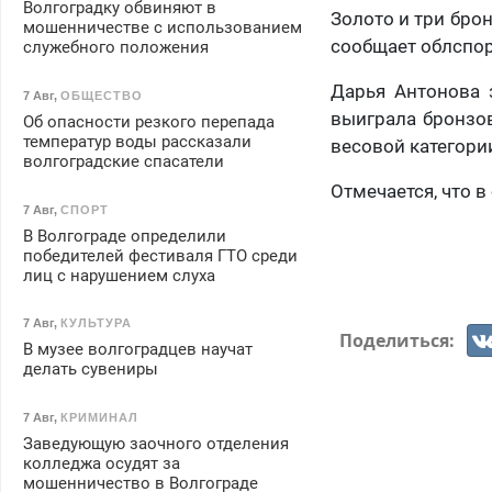
Волгоградку обвиняют в
Золото и три бро
мошенничестве с использованием
сообщает облспор
служебного положения
Дарья Антонова 
7 Авг
,
ОБЩЕСТВО
выиграла бронзов
Об опасности резкого перепада
температур воды рассказали
весовой категории
волгоградские спасатели
Отмечается, что 
7 Авг
,
СПОРТ
В Волгограде определили
победителей фестиваля ГТО среди
лиц с нарушением слуха
7 Авг
,
КУЛЬТУРА
Поделиться:
В музее волгоградцев научат
делать сувениры
7 Авг
,
КРИМИНАЛ
Заведующую заочного отделения
колледжа осудят за
мошенничество в Волгограде