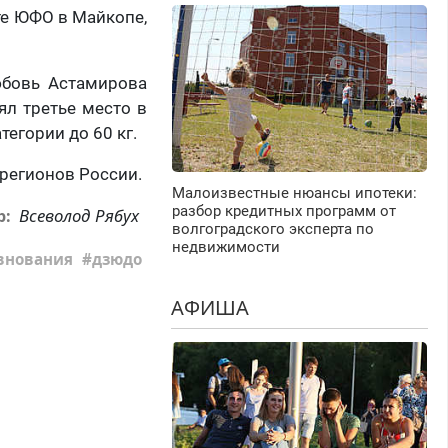
те ЮФО в Майкопе,
юбовь Астамирова
ял третье место в
тегории до 60 кг.
 регионов России.
Малоизвестные нюансы ипотеки:
разбор кредитных программ от
Всеволод Рябух
р:
волгоградского эксперта по
недвижимости
внования
дзюдо
АФИША