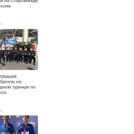
и на Спартакиаде
оссии
Т
градцев
бронзу на
дном турнире по
оло
Т