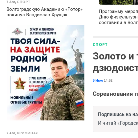
7 Авг
,
СПОРТ
Волгоградскую Академию «Ротор»
Программу мероп
покинул Владислав Хрущак
Дню физкультурн
составили в Волг
СПОРТ
Золото и
дзюдоист
5 Июн
14:52
Соревнования п
Подпишись на н
И читай «Городск
7 Авг
,
КРИМИНАЛ