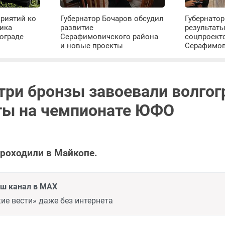
риятий ко
Губернатор Бочаров обсудил
Губернатор
ика
развитие
результат
ограде
Серафимовичского района
соцпроект
и новые проекты
Серафимо
 три бронзы завоевали волго
ы на чемпионате ЮФО
роходили в Майкопе.
аш канал в MAX
ие вести» даже без интернета