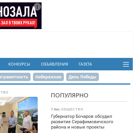
КОНКУРСЫ
ОБЪЯВЛЕНИЯ
ГАЗЕТА
грамотность
Набережная
День Победы
ков
СТВО
ПОПУЛЯРНО
7 Авг
,
ОБЩЕСТВО
Губернатор Бочаров обсудил
развитие Серафимовичского
района и новые проекты