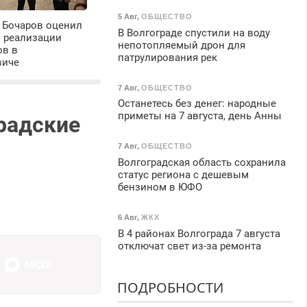
5 Авг
,
ОБЩЕСТВО
 Бочаров оценил
В Волгограде спустили на воду
ы реализации
непотопляемый дрон для
ов в
патрулирования рек
виче
7 Авг
,
ОБЩЕСТВО
Останетесь без денег: народные
приметы на 7 августа, день Анны
градские
7 Авг
,
ОБЩЕСТВО
Волгоградская область сохранила
статус региона с дешевым
бензином в ЮФО
6 Авг
,
ЖКХ
В 4 районах Волгограда 7 августа
отключат свет из-за ремонта
ПОДРОБНОСТИ