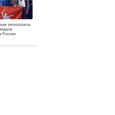
кие легкоатлеты
медали
а России