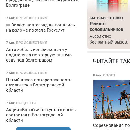
преддверии Дня физкультурника в
Волгограде
7 Авг
,
ПРОИСШЕСТВИЯ
БЫТОВАЯ ТЕХНИКА
Ремонт
Видео: волгоградцы попались
холодильников
на взломе портала Госуслуг
Абсолютно
бесплатный вызов.
7 Авг
,
ПРОИСШЕСТВИЯ
Ремонт
Автомобиль конфисковали у
холодильников все
водителя за повторную пьяную
марок на дому, с
ЧИТАЙТЕ ТА
езду под Волгоградом
гарантией. Все р-ны
Срочно. Без
7 Авг
,
ПРОИСШЕСТВИЯ
6 Авг
,
СПОРТ
выходных.
Пятый класс пожароопасности
Пенсионерам –
ожидается в Волгоградской
скидки до 40%.
области
Мастер со стажем.
7 Авг
,
ОБЩЕСТВО
Акция «Воробьи на кустах» вновь
состоится в Волгоградской
области
Соревнования по