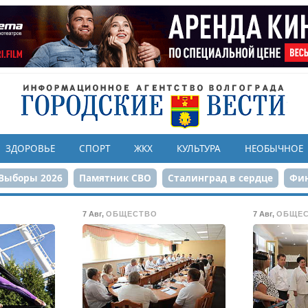
ЗДОРОВЬЕ
СПОРТ
ЖКХ
КУЛЬТУРА
НЕОБЫЧНОЕ
Выборы 2026
Памятник СВО
Сталинград в сердце
Фин
онструкция ЦПКиО
80-летие Победы
Парк Героев-летчи
7 Авг
,
ОБЩЕСТВО
7 Авг
,
ОБЩЕ