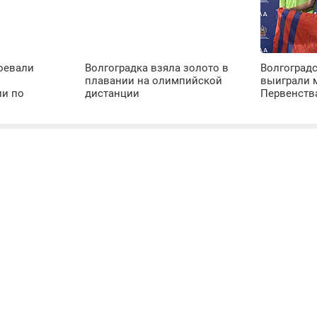
оевали
Волгоградка взяла золото в
Волгоградс
плавании на олимпийской
выиграли 
ии по
дистанции
Первенств