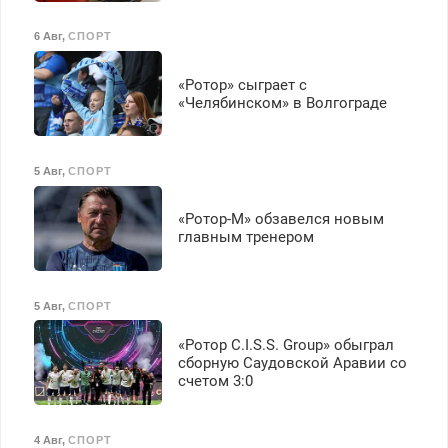
6 Авг
,
СПОРТ
«Ротор» сыграет с
«Челябинском» в Волгограде
5 Авг
,
СПОРТ
«Ротор-М» обзавелся новым
главным тренером
5 Авг
,
СПОРТ
«Ротор C.I.S.S. Group» обыграл
сборную Саудовской Аравии со
счетом 3:0
4 Авг
,
СПОРТ