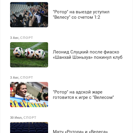
"Ротор" на выезде уступил
"Велесу" со счетом 1:2
3 Авг
,
СПОРТ
Леонид Слуцкий после фиаско
«Шанхай Шэньхуа» покинул клуб
3 Авг
,
СПОРТ
"Ротор" на адской жаре
готовится к игре с "Велесом"
30 Июл
,
СПОРТ
Матч «Ротора» и «Велеса»