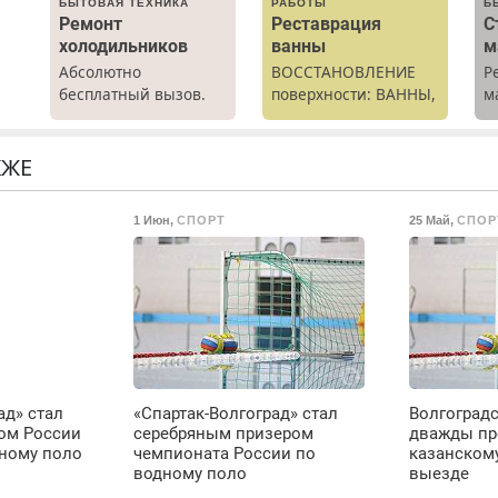
БЫТОВАЯ ТЕХНИКА
РАБОТЫ
Б
Ремонт
Реставрация
С
холодильников
ванны
м
Абсолютно
ВОССТАНОВЛЕНИЕ
Р
х
бесплатный вызов.
поверхности: ВАННЫ,
м
Ремонт
раковины,
В
холодильников всех
подоконника. От
б
о.
марок на дому, с
скола до полной
П
КЖЕ
гарантией. Все р-ны.
реставрации. 100%
с
Срочно. Без
результат.
1 Июн
,
СПОРТ
25 Май
,
СПОР
выходных.
Пенсионерам –
скидки до 40%.
Мастер со стажем.
ад» стал
«Спартак-Волгоград» стал
Волгоградс
ом России
серебряным призером
дважды пр
ному поло
чемпионата России по
казанскому
водному поло
выезде