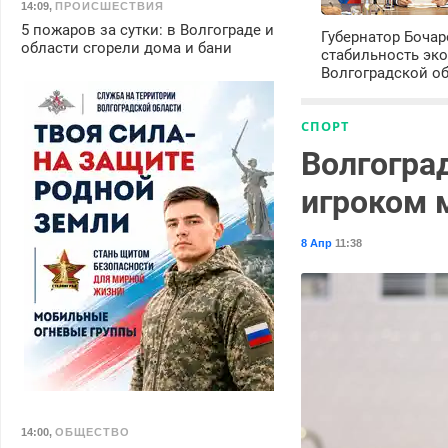
14:09
,
ПРОИСШЕСТВИЯ
5 пожаров за сутки: в Волгограде и
Губернатор Боча
области сгорели дома и бани
стабильность эк
Волгоградской о
СПОРТ
Волгогра
игроком 
8 Апр
11:38
14:00
,
ОБЩЕСТВО