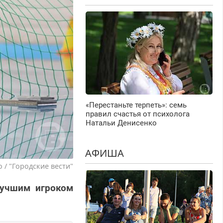
«Перестаньте терпеть»: семь
правил счастья от психолога
Натальи Денисенко
АФИША
 / "Городские вести"
лучшим игроком