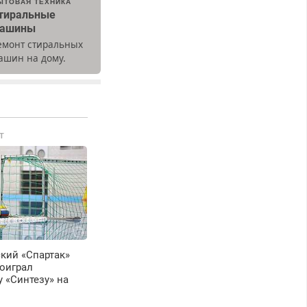
ЫТОВАЯ ТЕХНИКА
тиральные
ашины
емонт стиральных
ашин на дому.
ыезд и диагностика
есплатно.
редусмотрены
кидки.
Т
кий «Спартак»
оиграл
 «Синтезу» на