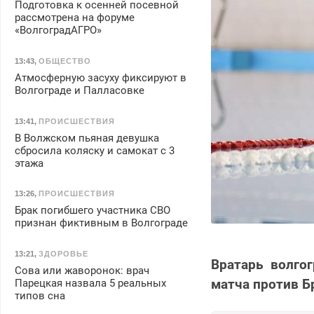
Подготовка к осенней посевной
рассмотрена на форуме
«ВолгоградАГРО»
13:43
,
ОБЩЕСТВО
Атмосферную засуху фиксируют в
Волгограде и Палласовке
13:41
,
ПРОИСШЕСТВИЯ
В Волжском пьяная девушка
сбросила коляску и самокат с 3
этажа
13:26
,
ПРОИСШЕСТВИЯ
Брак погибшего участника СВО
признан фиктивным в Волгограде
13:21
,
ЗДОРОВЬЕ
Вратарь волго
Сова или жаворонок: врач
матча против Б
Парецкая назвала 5 реальных
типов сна