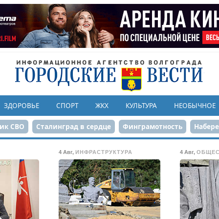
ЗДОРОВЬЕ
СПОРТ
ЖКХ
КУЛЬТУРА
НЕОБЫЧНОЕ
ик СВО
Сталинград в сердце
Финграмотность
Набер
а службе городу
80-летие Победы
Парк Героев-летчико
4 Авг
,
ИНФРАСТРУКТУРА
4 Авг
,
ОБЩЕ