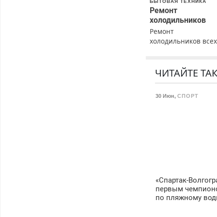
БЫТОВАЯ ТЕХНИКА
Ремонт
холодильников
Ремонт
холодильников все
марок на дому с
гарантией. Замена
резины. Качественн
ЧИТАЙТЕ ТА
Недорого. Без
выходных. Все
30 Июн
,
СПОРТ
районы. Скидка.
Вызов бесплатный.
«Спартак-Волгогр
первым чемпион
по пляжному вод