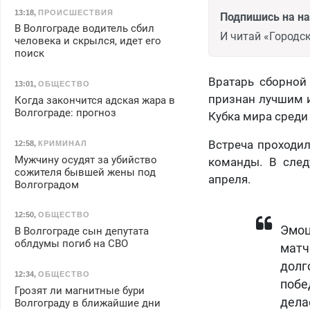
13:18
,
ПРОИСШЕСТВИЯ
Подпишись на н
В Волгограде водитель сбил
И читай «Городск
человека и скрылся, идет его
поиск
Вратарь сборной
13:01
,
ОБЩЕСТВО
признан лучшим и
Когда закончится адская жара в
Волгограде: прогноз
Кубка мира среди
Встреча проходил
12:58
,
КРИМИНАЛ
Мужчину осудят за убийство
команды. В след
сожителя бывшей жены под
апреля.
Волгоградом
12:50
,
ОБЩЕСТВО
Эмоц
В Волгограде сын депутата
облдумы погиб на СВО
матч
долг
12:34
,
ОБЩЕСТВО
побе
Грозят ли магнитные бури
дела
Волгограду в ближайшие дни