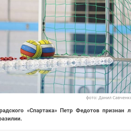
фото: Данил Савченко
градского «Спартака» Петр Федотов признан 
разилии.