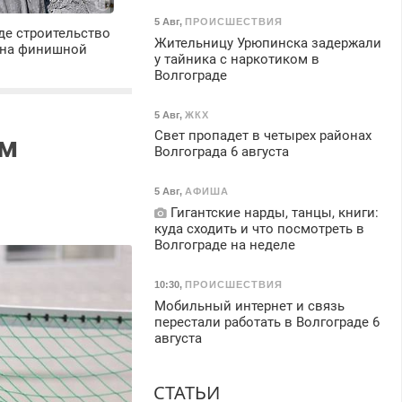
5 Авг
,
ПРОИСШЕСТВИЯ
де строительство
Жительницу Урюпинска задержали
 на финишной
у тайника с наркотиком в
Волгограде
5 Авг
,
ЖКХ
Свет пропадет в четырех районах
им
Волгограда 6 августа
5 Авг
,
АФИША
Гигантские нарды, танцы, книги:
куда сходить и что посмотреть в
Волгограде на неделе
10:30
,
ПРОИСШЕСТВИЯ
Мобильный интернет и связь
перестали работать в Волгограде 6
августа
СТАТЬИ