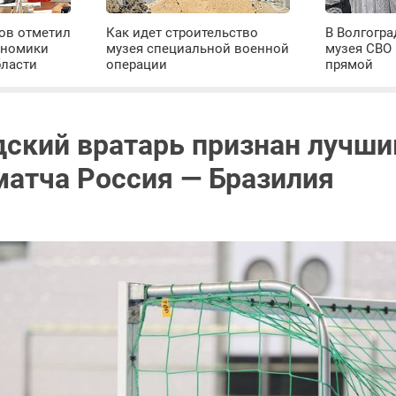
ров отметил
Как идет строительство
В Волгогра
ономики
музея специальной военной
музея СВО
бласти
операции
прямой
дский вратарь признан лучш
матча Россия — Бразилия