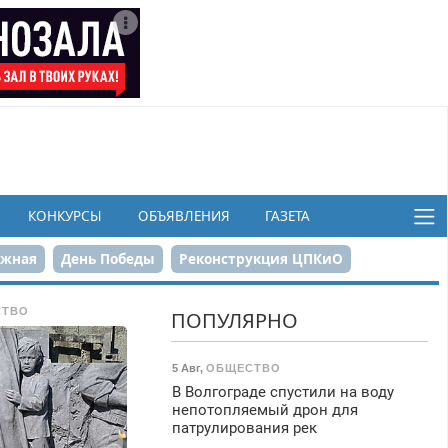
КОНКУРСЫ
ОБЪЯВЛЕНИЯ
ГАЗЕТА
ежная
День Победы
Реконструкция ЦПКиО
в
СТВО
ПОПУЛЯРНО
5 Авг
,
ОБЩЕСТВО
В Волгограде спустили на воду
непотопляемый дрон для
патрулирования рек