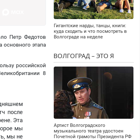
Гигантские нарды, танцы, книги:
куда сходить и что посмотреть в
оло Петр Федотов
Волгограде на неделе
а основного этапа
ВОЛГОГРАД – ЭТО Я
пользу российской
Великобритании 8
одняшнем
тч после
ене. Эта
Артист Волгоградского
торое мы
музыкального театра удостоен
ь, мы не
Почетной грамоты Президента РФ