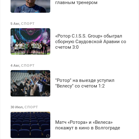
главным тренером
5 Авг
,
СПОРТ
«Ротор C.I.S.S. Group» обыграл
сборную Саудовской Аравии со
счетом 3:0
4 Авг
,
СПОРТ
"Ротор" на выезде уступил
"Велесу" со счетом 1:2
30 Июл
,
СПОРТ
Матч «Ротора» и «Велеса»
покажут в кино в Волгограде