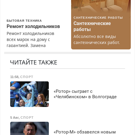
Бесплатное проживание.
З/п – до 96000 рублей до
вычета налогов.
САНТЕХНИЧЕСКИЕ РАБОТЫ
Ежемесячно
БЫТОВАЯ ТЕХНИКА
Сантехнические
выплачивается денежная
Ремонт холодильников
работы
премия. Возможно
Ремонт холодильников
Абсолютно все виды
бесплатное обучение,
всех марок на дому с
сантехнических работ.
получение документов,
гарантией. Замена
Быстро. Качественно.
работа инспектором по
резины. Качественно.
Недорого.
транспортной
Недорого. Без выходных.
ЧИТАЙТЕ ТАКЖЕ
безопасности с з/п до
Все районы. Скидка.
125000 руб.
Вызов бесплатный.
11:58
,
СПОРТ
«Ротор» сыграет с
«Челябинском» в Волгограде
5 Авг
,
СПОРТ
«Ротор-М» обзавелся новым