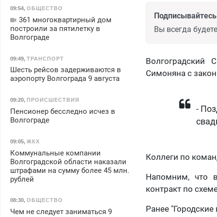
09:54
,
ОБЩЕСТВО
Подписывайтесь 
361 многоквартирный дом
построили за пятилетку в
Вы всегда будете
Волгограде
09:49
,
ТРАНСПОРТ
Волгоградский 
Шесть рейсов задерживаются в
Симоняна с зако
аэропорту Волгограда 9 августа
09:20
,
ПРОИСШЕСТВИЯ
​- П
Пенсионер бесследно исчез в
Волгограде
свад
09:05
,
ЖКХ
Коммунальные компании
Коллеги по коман
Волгоградской области наказали
штрафами на сумму более 45 млн.
Напомним, что в
рублей
контракт по схеме
08:30
,
ОБЩЕСТВО
Ранее "Городские 
Чем не следует заниматься 9