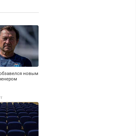
едорого.
 обзавелся новым
ренером
Т