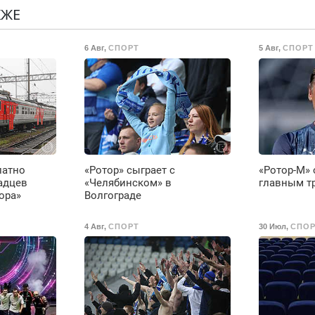
Предусмотрены
Н
КЖЕ
скидки.
о
6 Авг
,
СПОРТ
5 Авг
,
СПОРТ
ты
о
ое
латно
«Ротор» сыграет с
«Ротор-М»
е
адцев
«Челябинском» в
главным т
ора»
Волгограде
4 Авг
,
СПОРТ
30 Июл
,
СПОР
до