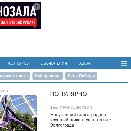
КОНКУРСЫ
ОБЪЯВЛЕНИЯ
ГАЗЕТА
грамотность
Набережная
День Победы
ков
СТВО
ПОПУЛЯРНО
8 Авг
,
ПРОИСШЕСТВИЯ
Напугавший волгоградцев
крупный пожар тушат на юге
Волгограда