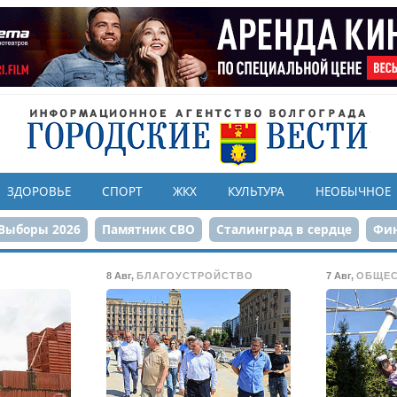
ЗДОРОВЬЕ
СПОРТ
ЖКХ
КУЛЬТУРА
НЕОБЫЧНОЕ
Выборы 2026
Памятник СВО
Сталинград в сердце
Фин
онструкция ЦПКиО
80-летие Победы
Парк Героев-летчи
8 Авг
,
БЛАГОУСТРОЙСТВО
7 Авг
,
ОБЩЕ