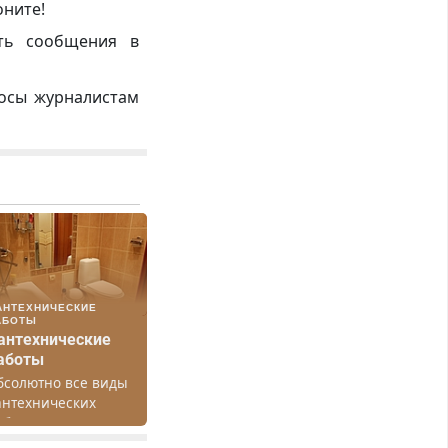
оните!
ть сообщения в
росы журналистам
АНТЕХНИЧЕСКИЕ
АБОТЫ
антехнические
аботы
бсолютно все виды
антехнических
абот. Быстро.
ачественно.