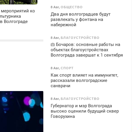
8 Авг
,
ОБЩЕСТВО
 мероприятий ко
Два дня волгоградцев будут
льтурника
развлекать у фонтана на
в Волгограде
набережной
8 Авг
,
БЛАГОУСТРОЙСТВО
Бочаров: основные работы на
объектах благоустройствах
Волгограда завершат к 1 сентября
8 Авг
,
СПОРТ
Как спорт влияет на иммунитет,
рассказали волгоградские
санврачи
8 Авг
,
БЛАГОУСТРОЙСТВО
Губернатор и мэр Волгограда
высоко оценили будущий сквер
Говорухина