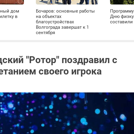
рный дом
Бочаров: основные работы
Программу
илетку в
на объектах
Дню физку
благоустройствах
составили 
Волгограда завершат к 1
сентября
дский "Ротор" поздравил с
етанием своего игрока