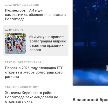
11:23
,
ПРОИСШЕСТВИЯ
Инспекторы ГАИ ищут
самокатчика, сбившего человека в
Волгограде
11:10
,
СПОРТ
Физкульт‑привет:
волгоградцы широко
отметили праздник
спорта
10:42
,
ИНФРАСТРУКТУРА
Первая в 2026 году площадка ГТО
открыта в хуторе Волгоградского
региона
10:21
,
ПРОИСШЕСТВИЯ
Жителям Кировского района
Волгограда рекомендовали не
В законный бра
открывать окна