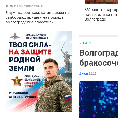
11:35
,
ПРОИСШЕСТВИЯ
361 многокварти
Двум подросткам, катавшимся на
построили за пят
сапбордах, пришли на помощь
Волгограде
волгоградские спасатели
СПОРТ
Волгогра
бракосоч
2 Июн
12:23