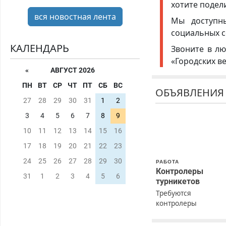
хотите подел
вся новостная лента
Мы доступ
социальных с
КАЛЕНДАРЬ
Звоните в лю
«Городских в
«
АВГУСТ 2026
ПН
ВТ
СР
ЧТ
ПТ
СБ
ВС
ОБЪЯВЛЕНИЯ
27
28
29
30
31
1
2
3
4
5
6
7
8
9
10
11
12
13
14
15
16
17
18
19
20
21
22
23
24
25
26
27
28
29
30
РАБОТА
Контролеры
31
1
2
3
4
5
6
турникетов
Требуются
контролеры
турникетов для
работы в Москве и