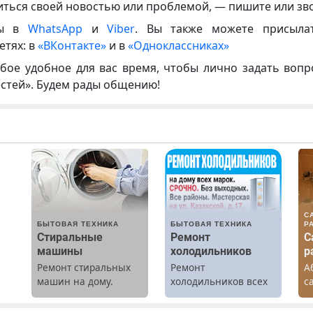
иться своей новостью или проблемой, — пишите или зв
ны в
WhatsApp
и
Viber
. Вы также можете присыла
етях: в
«ВКонтакте»
и в
«Одноклассниках»
бое удобное для вас время, чтобы лично задать воп
естей». Будем рады общению!
С
БЫТОВАЯ ТЕХНИКА
БЫТОВАЯ ТЕХНИКА
Р
Стиральные
Ремонт
С
машины
холодильников
р
Ремонт стиральных
Ремонт
А
машин на дому.
холодильников всех
с
Выезд и диагностика
марок на дому.
р
бесплатно.
К