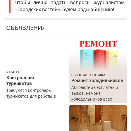
чтобы лично задать вопросы журналистам
«Городских вестей». Будем рады общению!
ОБЪЯВЛЕНИЯ
РАБОТА
БЫТОВАЯ ТЕХНИКА
Контролеры
Ремонт холодильников
турникетов
Абсолютно бесплатный
Требуются контролеры
вызов. Ремонт
турникетов для работы в
холодильников всех
Москве и Подмосковье
марок на дому, с
(мужчины, женщины).
гарантией. Все р-ны.
Прием по ТК РФ. График
Срочно. Без выходных.
работы любой.
Пенсионерам – скидки до
Бесплатное проживание.
40%. Мастер со стажем.