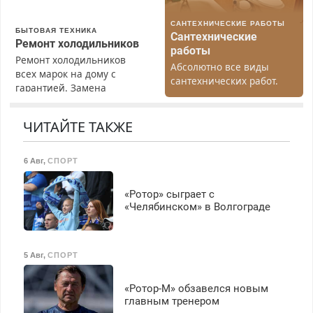
З/п – до 96000 рублей до
вычета налогов.
САНТЕХНИЧЕСКИЕ РАБОТЫ
Ежемесячно
БЫТОВАЯ ТЕХНИКА
Сантехнические
выплачивается денежная
Ремонт холодильников
работы
премия. Возможно
Ремонт холодильников
Абсолютно все виды
бесплатное обучение,
всех марок на дому с
сантехнических работ.
получение документов,
гарантией. Замена
Быстро. Качественно.
работа инспектором по
резины. Качественно.
Недорого.
транспортной
Недорого. Без выходных.
ЧИТАЙТЕ ТАКЖЕ
безопасности с з/п до
Все районы. Скидка.
125000 руб.
Вызов бесплатный.
6 Авг
,
СПОРТ
«Ротор» сыграет с
«Челябинском» в Волгограде
5 Авг
,
СПОРТ
«Ротор-М» обзавелся новым
главным тренером