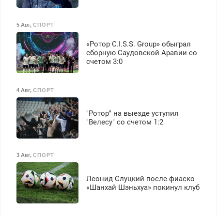
5 Авг
,
СПОРТ
«Ротор C.I.S.S. Group» обыграл
сборную Саудовской Аравии со
счетом 3:0
4 Авг
,
СПОРТ
"Ротор" на выезде уступил
"Велесу" со счетом 1:2
3 Авг
,
СПОРТ
Леонид Слуцкий после фиаско
«Шанхай Шэньхуа» покинул клуб