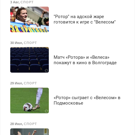
3 Авг
,
СПОРТ
"Ротор" на адской жаре
готовится к игре с "Велесом"
30 Июл
,
СПОРТ
Матч «Ротора» и «Велеса»
покажут в кино в Волгограде
29 Июл
,
СПОРТ
«Ротор» сыграет с «Велесом» в
Подмосковье
28 Июл
,
СПОРТ