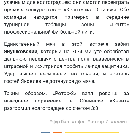
удачным для волгоградцев: они смогли переиграть
прямых конкурентов – «Квант» из Обнинска. Обе
команды находятся примерно в середине
турнирной таблицы зоны «Центр»
профессиональной футбольной лиги.
Единственный мяч в этой встрече забил
Янушковский
, который на 76-й минуте обработал
дальнюю передачу с центра поля, развернулся в
штрафной и исхитрился пробить из-под защитника.
Удар вышел несильный, но точный, и вратарь
гостей Яковлев не дотянулся до мяча.
Таким образом, «Ротор-2» взял реванш за
выездное поражение: в Обнинске «Квант»
разгромил волгоградцев со счетом 3:0.
футбол
пфл
ротор-2
квант