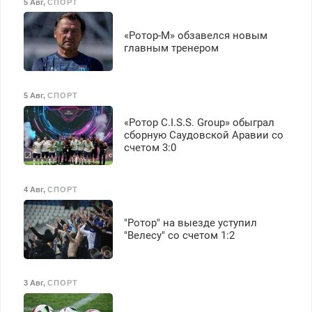
5 Авг
,
СПОРТ
«Ротор-М» обзавелся новым
главным тренером
5 Авг
,
СПОРТ
«Ротор C.I.S.S. Group» обыграл
сборную Саудовской Аравии со
счетом 3:0
4 Авг
,
СПОРТ
"Ротор" на выезде уступил
"Велесу" со счетом 1:2
3 Авг
,
СПОРТ