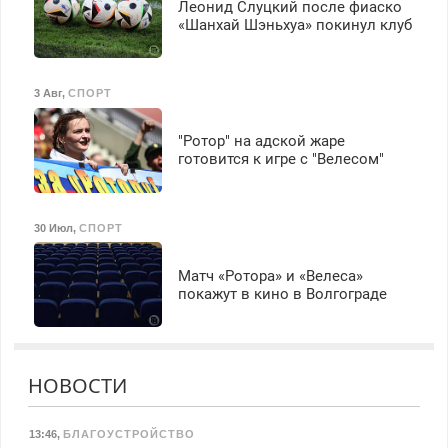
Леонид Слуцкий после фиаско
«Шанхай Шэньхуа» покинул клуб
3 Авг
,
СПОРТ
"Ротор" на адской жаре
готовится к игре с "Велесом"
30 Июл
,
СПОРТ
Матч «Ротора» и «Велеса»
покажут в кино в Волгограде
НОВОСТИ
13:46
,
БЛАГОУСТРОЙСТВО