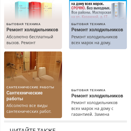
БЫТОВАЯ ТЕХНИКА
БЫТОВАЯ ТЕХНИКА
Ремонт холодильников
Ремонт холодильников
Абсолютно бесплатный
Ремонт холодильников
вызов. Ремонт
всех марок на дому.
холодильников всех
марок на дому, с
гарантией. Все р-ны.
Срочно. Без выходных.
Пенсионерам – скидки до
40%. Мастер со стажем.
САНТЕХНИЧЕСКИЕ РАБОТЫ
БЫТОВАЯ ТЕХНИКА
Сантехнические
Ремонт холодильников
работы
Ремонт холодильников
Абсолютно все виды
всех марок на дому с
сантехнических работ.
гарантией. Замена
Быстро. Качественно.
резины. Качественно.
Недорого.
Недорого. Без выходных.
ЧИТАЙТЕ ТАКЖЕ