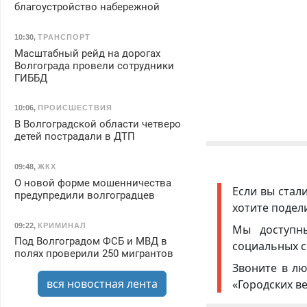
благоустройство набережной
10:30
,
ТРАНСПОРТ
Масштабный рейд на дорогах
Волгограда провели сотрудники
ГИББД
10:06
,
ПРОИСШЕСТВИЯ
В Волгоградской области четверо
детей пострадали в ДТП
09:48
,
ЖКХ
О новой форме мошенничества
Если вы стал
предупредили волгоградцев
хотите подел
09:22
,
КРИМИНАЛ
Мы доступ
Под Волгоградом ФСБ и МВД в
социальных с
полях проверили 250 мигрантов
Звоните в лю
вся новостная лента
«Городских в