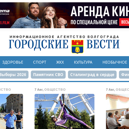
ЗДОРОВЬЕ
СПОРТ
ЖКХ
КУЛЬТУРА
НЕОБЫЧНОЕ
Выборы 2026
Памятник СВО
Сталинград в сердце
Фин
онструкция ЦПКиО
80-летие Победы
Парк Героев-летчи
ЙСТВО
7 Авг
,
ОБЩЕСТВО
7 Авг
,
ОБЩЕ