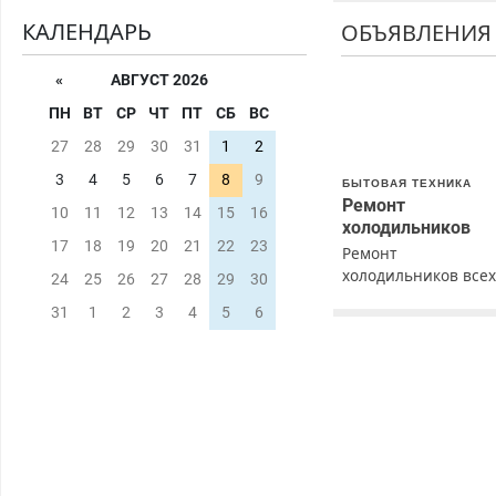
КАЛЕНДАРЬ
ОБЪЯВЛЕНИЯ
«
АВГУСТ 2026
ПН
ВТ
СР
ЧТ
ПТ
СБ
ВС
27
28
29
30
31
1
2
3
4
5
6
7
8
9
БЫТОВАЯ ТЕХНИКА
Ремонт
10
11
12
13
14
15
16
холодильников
17
18
19
20
21
22
23
Ремонт
холодильников все
24
25
26
27
28
29
30
марок на дому с
31
1
2
3
4
5
6
гарантией. Замена
резины. Качественн
Недорого. Без
выходных. Все
районы. Скидка.
Вызов бесплатный.