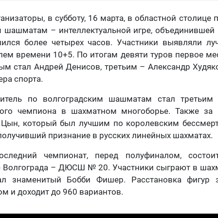
анизаторы, в субботу, 16 марта, в областной столице
м шашматам – интеллектуальной игре, объединившей 
ился более четырех часов. Участники выявляли лу
лем времени 10+5. По итогам девяти туров первое м
ым стал Андрей Денисов, третьим – Александр Худяк
ера спорта.
итель по волгоградским шашматам стал третьим 
ого чемпиона в шахматном многоборье. Также за
 Цын, который был лучшим по королевским бессмер
получивший признание в русских линейных шахматах.
следний чемпионат, перед полуфиналом, состои
 Волгограда – ДЮСШ № 20. Участники сыграют в шахм
ал знаменитый Бобби Фишер. Расстановка фигур з
м и доходит до 960 вариантов.