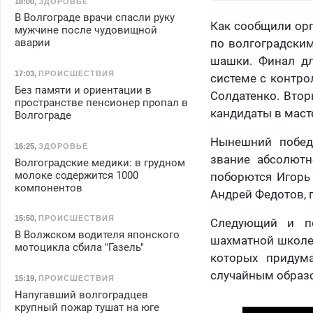
18:00
,
ЗДОРОВЬЕ
В Волгограде врачи спасли руку
Как сообщили орг
мужчине после чудовищной
по волгоградски
аварии
шашки. Финал дл
17:03
,
ПРОИСШЕСТВИЯ
системе с контро
Без памяти и ориентации в
Солдатенко. Втор
пространстве пенсионер пропал в
кандидаты в маст
Волгограде
Нынешний побед
16:25
,
ЗДОРОВЬЕ
звание абсолютн
Волгоградские медики: в грудном
молоке содержится 1000
поборются Игорь
компонентов
Андрей Федотов, 
15:50
,
ПРОИСШЕСТВИЯ
Следующий и по
В Волжском водителя японского
шахматной школе
мотоцикла сбила "Газель"
которых придум
случайным образо
15:19
,
ПРОИСШЕСТВИЯ
Напугавший волгоградцев
крупный пожар тушат на юге