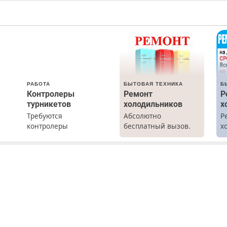
РАБОТА
БЫТОВАЯ ТЕХНИКА
Б
Контролеры
Ремонт
Р
турникетов
холодильников
х
Требуются
Абсолютно
Р
х
контролеры
бесплатный вызов.
х
турникетов для
Ремонт
м
работы в Москве и
холодильников всех
о.
Подмосковье
марок на дому, с
(мужчины,
гарантией. Все р-ны.
женщины). Прием по
Срочно. Без
ТК РФ. График работы
выходных.
любой. Бесплатное
Пенсионерам –
проживание. З/п – до
скидки до 40%.
96000 рублей до
Мастер со стажем.