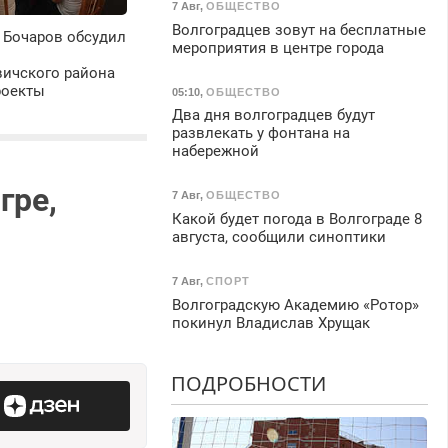
7 Авг
,
ОБЩЕСТВО
Волгоградцев зовут на бесплатные
 Бочаров обсудил
мероприятия в центре города
ичского района
роекты
05:10
,
ОБЩЕСТВО
Два дня волгоградцев будут
развлекать у фонтана на
набережной
гре,
7 Авг
,
ОБЩЕСТВО
Какой будет погода в Волгограде 8
августа, сообщили синоптики
7 Авг
,
СПОРТ
Волгоградскую Академию «Ротор»
покинул Владислав Хрущак
ПОДРОБНОСТИ