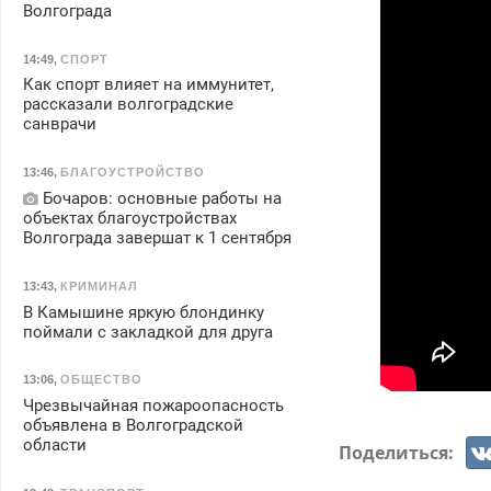
Волгограда
14:49
,
СПОРТ
Как спорт влияет на иммунитет,
рассказали волгоградские
санврачи
13:46
,
БЛАГОУСТРОЙСТВО
Бочаров: основные работы на
объектах благоустройствах
Волгограда завершат к 1 сентября
13:43
,
КРИМИНАЛ
В Камышине яркую блондинку
поймали с закладкой для друга
13:06
,
ОБЩЕСТВО
Чрезвычайная пожароопасность
объявлена в Волгоградской
области
Поделиться: