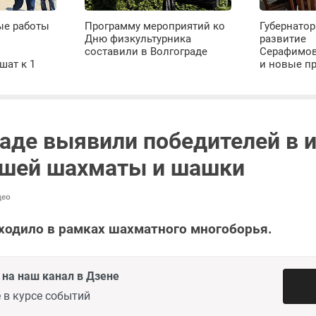
ые работы
Программу мероприятий ко
Губернатор
Дню физкультурника
развитие
х
составили в Волгограде
Серафимов
шат к 1
и новые п
аде выявили победителей в и
шей шахматы и шашки
део
ходило в рамках шахматного многоборья.
на наш канал в Дзене
 в курсе событий