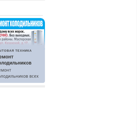
ЫТОВАЯ ТЕХНИКА
емонт
олодильников
емонт
олодильников всех
арок на дому.