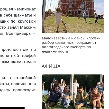
 прошел чемпионат
в себе шахматы и
чших по круговой
есто занял Максим
ов. Все призеры –
Малоизвестные нюансы ипотеки:
разбор кредитных программ от
волгоградского эксперта по
претендентом на
недвижимости
 почетный трофей
тным шахматам, и
АФИША
тся в старейшей
аты, правила для
десь происходит