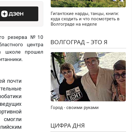
Гигантские нарды, танцы, книги:
куда сходить и что посмотреть в
Волгограде на неделе
кого резерва №10
ВОЛГОГРАД – ЭТО Я
ластного центра
 в школе прошел
итанники.
ей почти
ательные
робатики
 ведущих
Город - своими руками
ортивной
 смогли
ЦИФРА ДНЯ
пийским