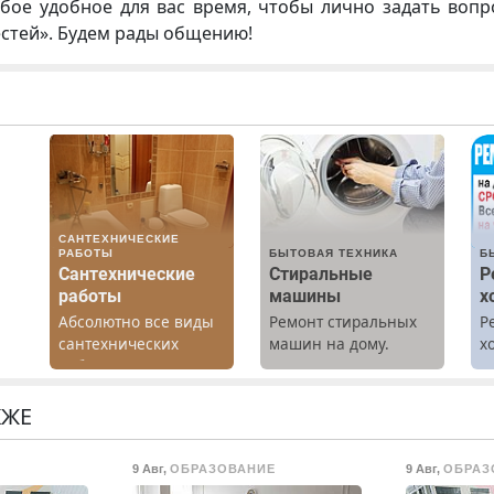
бое удобное для вас время, чтобы лично задать воп
естей». Будем рады общению!
САНТЕХНИЧЕСКИЕ
РАБОТЫ
БЫТОВАЯ ТЕХНИКА
Б
Сантехнические
Стиральные
Р
работы
машины
х
Абсолютно все виды
Ремонт стиральных
Р
сантехнических
машин на дому.
х
работ. Быстро.
Выезд и диагностика
м
Качественно.
бесплатно.
Недорого.
Предусмотрены
КЖЕ
скидки.
о
9 Авг
,
ОБРАЗОВАНИЕ
9 Авг
,
ОБРАЗ
ты