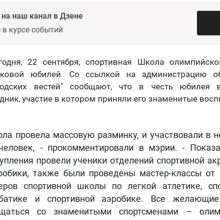
на наш канал в Дзене
 в курсе событий
годня, 22 сентября, спортивная Школа олимпийс
ековой юбилей. Со ссылкой на администрацию об
родских вестей" сообщают, что в честь юбилея
ник, участие в котором приняли его знаменитые восп
ола провела массовую разминку, и участвовали в н
человек, - прокомментировали в мэрии. - Показ
упления провели ученики отделений спортивной ак
робики, также были проведены мастер-классы от
еров спортивной школы по легкой атлетике, сп
батике и спортивной аэробике. Все желающие
бщаться со знаменитыми спортсменами – олим