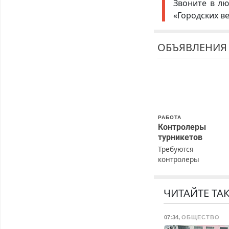
Звоните в лю
«Городских в
ОБЪЯВЛЕНИЯ
РАБОТА
Контролеры
турникетов
Требуются
контролеры
турникетов для
работы в Москве и
Подмосковье
ЧИТАЙТЕ ТА
(мужчины,
женщины). Прием п
07:34
,
ОБЩЕСТВО
ТК РФ. График рабо