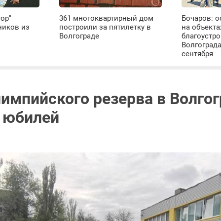
тор"
361 многоквартирный дом
Бочаров: 
ников из
построили за пятилетку в
на объекта
Волгограде
благоустро
Волгограда
сентября
импийского резерва в Волго
 юбилей