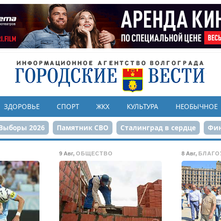
ЗДОРОВЬЕ
СПОРТ
ЖКХ
КУЛЬТУРА
НЕОБЫЧНОЕ
Выборы 2026
Памятник СВО
Сталинград в сердце
Фин
онструкция ЦПКиО
80-летие Победы
Парк Героев-летчи
9 Авг
,
ОБЩЕСТВО
8 Авг
,
БЛАГО