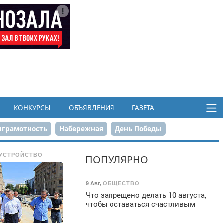
КОНКУРСЫ
ОБЪЯВЛЕНИЯ
ГАЗЕТА
грамотность
Набережная
День Победы
ков
УСТРОЙСТВО
ПОПУЛЯРНО
9 Авг
,
ОБЩЕСТВО
Что запрещено делать 10 августа,
чтобы оставаться счастливым