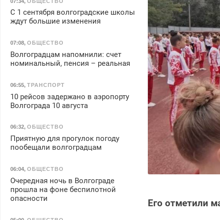
07:34
,
ОБЩЕСТВО
С 1 сентября волгоградские школы
ждут большие изменения
07:08
,
ОБЩЕСТВО
Волгоградцам напомнили: счет
номинальный, пенсия – реальная
06:55
,
ТРАНСПОРТ
10 рейсов задержано в аэропорту
Волгограда 10 августа
06:32
,
ОБЩЕСТВО
Приятную для прогулок погоду
пообещали волгоградцам
06:04
,
ОБЩЕСТВО
Очередная ночь в Волгограде
прошла на фоне беспилотной
опасности
Его отметили 
05:00
,
ОБЩЕСТВО