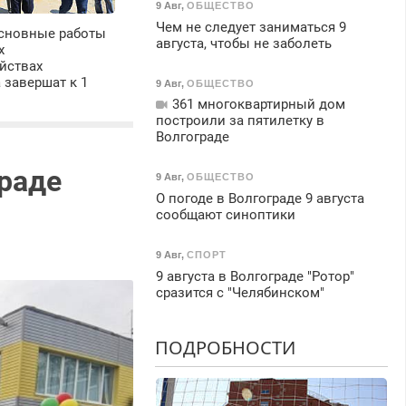
9 Авг
,
ОБЩЕСТВО
Чем не следует заниматься 9
основные работы
августа, чтобы не заболеть
х
йствах
 завершат к 1
9 Авг
,
ОБЩЕСТВО
361 многоквартирный дом
построили за пятилетку в
Волгограде
граде
9 Авг
,
ОБЩЕСТВО
О погоде в Волгограде 9 августа
сообщают синоптики
9 Авг
,
СПОРТ
9 августа в Волгограде "Ротор"
сразится с "Челябинском"
ПОДРОБНОСТИ