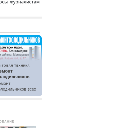
росы журналистам
ЫТОВАЯ ТЕХНИКА
емонт
олодильников
емонт
олодильников всех
арок на дому.
ОВАНИЕ