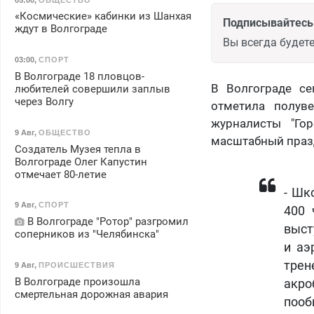
«Космические» кабинки из Шанхая
Подписывайтесь 
ждут в Волгограде
Вы всегда будете
03:00
,
СПОРТ
В Волгограде 18 пловцов-
В Волгограде се
любителей совершили заплыв
через Волгу
отметила полув
журналисты "Го
9 Авг
,
ОБЩЕСТВО
масштабный празд
Создатель Музея тепла в
Волгограде Олег Капустин
отмечает 80-летие
- Шк
9 Авг
,
СПОРТ
400 
В Волгограде "Ротор" разгромил
выст
соперников из "Челябинска"
и аэ
трен
9 Авг
,
ПРОИСШЕСТВИЯ
В Волгограде произошла
акро
смертельная дорожная авария
поо