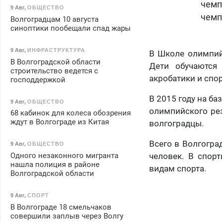
чем
9 Авг
,
ОБЩЕСТВО
чемп
Волгоградцам 10 августа
синоптики пообещали спад жары
9 Авг
,
ИНФРАСТРУКТУРА
В Школе олимпий
В Волгоградской области
Дети обучаются 
строительство ведется с
акробатики и спо
господдержкой
В 2015 году на б
9 Авг
,
ОБЩЕСТВО
олимпийского ре
68 кабинок для колеса обозрения
ждут в Волгограде из Китая
волгоградцы.
Всего в Волгогра
9 Авг
,
ОБЩЕСТВО
Одного незаконного мигранта
человек. В спор
нашла полиция в районе
видам спорта.
Волгоградской области
9 Авг
,
СПОРТ
В Волгограде 18 смельчаков
совершили заплыв через Волгу