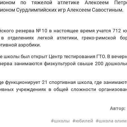
пионом по тяжелой атлетике Алексеем Пет
ионом Сурдлимпийских игр Алексеем Савостиным.
ского резерва №10 в настоящее время учатся 712 ю
в отделениях легкой атлетики, греко-римской бо
ртивной аэробики.
азе школы был открыт Центр тестирования ГТО. В вечер
зерва занимаются физкультурой свыше 200 дошколь
де функционирует 21 спортивная школа, где занимают
тивных учреждениях в общей сложности организова
Автор:
школы
юбилей
школа олим