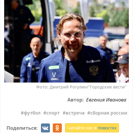
Фото: Дмитрий Рогулин/"Городские вести"
Евгения Иванова
Автор:
футбол
спорт
встреча
сборная россии
Поделиться:
читайте нас в
Новостях