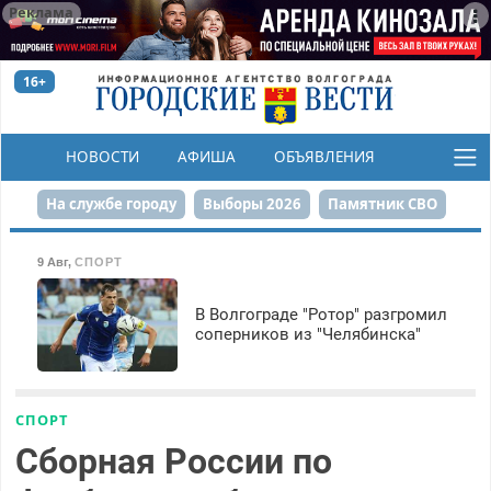
Реклама
16+
НОВОСТИ
АФИША
ОБЪЯВЛЕНИЯ
КОНКУРСЫ
На службе городу
Выборы 2026
Памятник СВО
Сталинград в сердце
Финграмотность
9 Авг
,
СПОРТ
Набережная
День Победы
Реконструкция ЦПКиО
В Волгограде "Ротор" разгромил
соперников из "Челябинска"
80-летие Победы
Парк Героев-летчиков
СПОРТ
Сборная России по