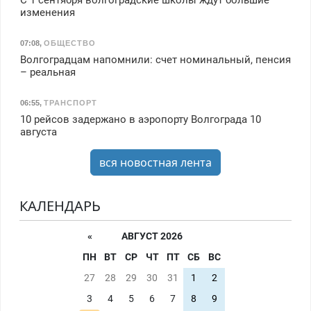
С 1 сентября волгоградские школы ждут большие
изменения
07:08
,
ОБЩЕСТВО
Волгоградцам напомнили: счет номинальный, пенсия
– реальная
06:55
,
ТРАНСПОРТ
10 рейсов задержано в аэропорту Волгограда 10
августа
вся новостная лента
КАЛЕНДАРЬ
«
АВГУСТ 2026
ПН
ВТ
СР
ЧТ
ПТ
СБ
ВС
27
28
29
30
31
1
2
3
4
5
6
7
8
9