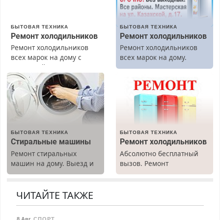
БЫТОВАЯ ТЕХНИКА
БЫТОВАЯ ТЕХНИКА
Ремонт холодильников
Ремонт холодильников
Ремонт холодильников
Ремонт холодильников
всех марок на дому с
всех марок на дому.
гарантией. Замена
резины. Качественно.
Недорого. Без выходных.
Все районы. Скидка.
Вызов бесплатный.
БЫТОВАЯ ТЕХНИКА
БЫТОВАЯ ТЕХНИКА
Стиральные машины
Ремонт холодильников
Ремонт стиральных
Абсолютно бесплатный
машин на дому. Выезд и
вызов. Ремонт
диагностика бесплатно.
холодильников всех
Предусмотрены скидки.
марок на дому, с
гарантией. Все р-ны.
ЧИТАЙТЕ ТАКЖЕ
Срочно. Без выходных.
Пенсионерам – скидки до
8 Авг
,
СПОРТ