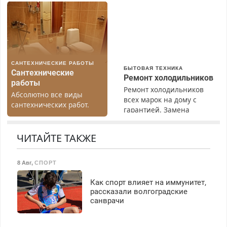
марок на дому, с
(мужчины, женщины).
гарантией. Все р-ны.
Прием по ТК РФ. График
Срочно. Без выходных.
работы любой.
Пенсионерам – скидки до
Бесплатное проживание.
40%. Мастер со стажем.
З/п – до 96000 рублей до
вычета налогов.
САНТЕХНИЧЕСКИЕ РАБОТЫ
Ежемесячно
БЫТОВАЯ ТЕХНИКА
Сантехнические
выплачивается денежная
Ремонт холодильников
работы
премия. Возможно
Ремонт холодильников
Абсолютно все виды
бесплатное обучение,
всех марок на дому с
сантехнических работ.
получение документов,
гарантией. Замена
Быстро. Качественно.
работа инспектором по
резины. Качественно.
Недорого.
транспортной
Недорого. Без выходных.
ЧИТАЙТЕ ТАКЖЕ
безопасности с з/п до
Все районы. Скидка.
125000 руб.
Вызов бесплатный.
8 Авг
,
СПОРТ
Как спорт влияет на иммунитет,
рассказали волгоградские
санврачи