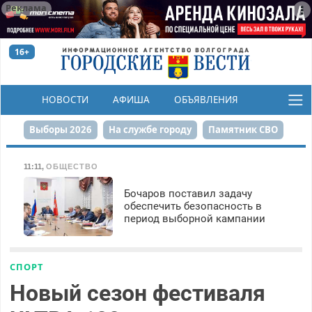
Реклама
16+
НОВОСТИ
АФИША
ОБЪЯВЛЕНИЯ
КОНКУРСЫ
Выборы 2026
На службе городу
Памятник СВО
Сталинград в сердце
Финграмотность
11:11
,
ОБЩЕСТВО
Набережная
День Победы
Реконструкция ЦПКиО
Бочаров поставил задачу
обеспечить безопасность в
период выборной кампании
80-летие Победы
Парк Героев-летчиков
СПОРТ
Новый сезон фестиваля