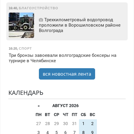
16:40
,
БЛАГОУСТРОЙСТВО
Трехкилометровый водопровод
проложили в Ворошиловском районе
Волгограда
16:20
,
СПОРТ
Три бронзы завоевали волгоградские боксеры на
турнире в Челябинске
вся новостная лента
КАЛЕНДАРЬ
«
АВГУСТ 2026
ПН
ВТ
СР
ЧТ
ПТ
СБ
ВС
27
28
29
30
31
1
2
3
4
5
6
7
8
9