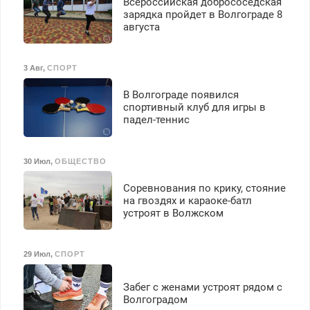
Всероссийская добрососедская
зарядка пройдет в Волгограде 8
августа
3 Авг
,
СПОРТ
В Волгограде появился
спортивный клуб для игры в
падел-теннис
30 Июл
,
ОБЩЕСТВО
Соревнования по крику, стояние
на гвоздях и караоке-батл
устроят в Волжском
29 Июл
,
СПОРТ
Забег с женами устроят рядом с
Волгоградом