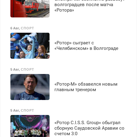
волгоградцев после матча
«Ротора»
6 Авг
,
СПОРТ
«Ротор» сыграет с
«Челябинском» в Волгограде
5 Авг
,
СПОРТ
«Ротор-М» обзавелся новым
главным тренером
5 Авг
,
СПОРТ
«Ротор C.I.S.S. Group» обыграл
сборную Саудовской Аравии со
счетом 3:0