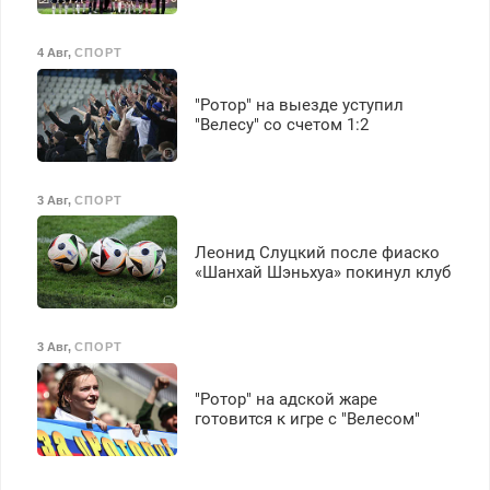
4 Авг
,
СПОРТ
"Ротор" на выезде уступил
"Велесу" со счетом 1:2
3 Авг
,
СПОРТ
Леонид Слуцкий после фиаско
«Шанхай Шэньхуа» покинул клуб
3 Авг
,
СПОРТ
"Ротор" на адской жаре
готовится к игре с "Велесом"