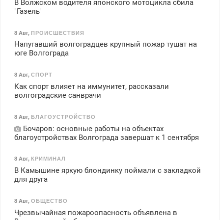
В Волжском водителя японского мотоцикла сбила
"Газель"
8 Авг
,
ПРОИСШЕСТВИЯ
Напугавший волгоградцев крупный пожар тушат на
юге Волгограда
8 Авг
,
СПОРТ
Как спорт влияет на иммунитет, рассказали
волгоградские санврачи
8 Авг
,
БЛАГОУСТРОЙСТВО
Бочаров: основные работы на объектах
благоустройствах Волгограда завершат к 1 сентября
8 Авг
,
КРИМИНАЛ
В Камышине яркую блондинку поймали с закладкой
для друга
8 Авг
,
ОБЩЕСТВО
Чрезвычайная пожароопасность объявлена в