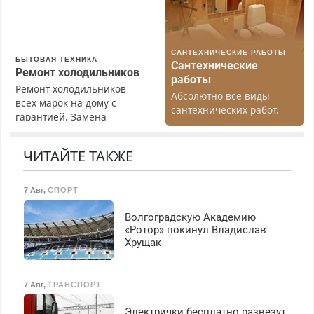
работы любой.
Бесплатное проживание.
З/п – до 96000 рублей до
вычета налогов.
САНТЕХНИЧЕСКИЕ РАБОТЫ
Ежемесячно
БЫТОВАЯ ТЕХНИКА
Сантехнические
выплачивается денежная
Ремонт холодильников
работы
премия. Возможно
Ремонт холодильников
Абсолютно все виды
бесплатное обучение,
всех марок на дому с
сантехнических работ.
получение документов,
гарантией. Замена
Быстро. Качественно.
работа инспектором по
резины. Качественно.
Недорого.
транспортной
Недорого. Без выходных.
ЧИТАЙТЕ ТАКЖЕ
безопасности с з/п до
Все районы. Скидка.
125000 руб.
Вызов бесплатный.
7 Авг
,
СПОРТ
Волгоградскую Академию
«Ротор» покинул Владислав
Хрущак
7 Авг
,
ТРАНСПОРТ
Электрички бесплатно развезут