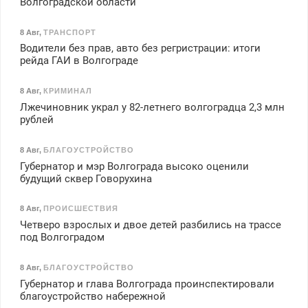
Волгоградской области
8 Авг
,
ТРАНСПОРТ
Водители без прав, авто без регристрации: итоги
рейда ГАИ в Волгограде
8 Авг
,
КРИМИНАЛ
Лжечиновник украл у 82-летнего волгоградца 2,3 млн
рублей
8 Авг
,
БЛАГОУСТРОЙСТВО
Губернатор и мэр Волгограда высоко оценили
будущий сквер Говорухина
8 Авг
,
ПРОИСШЕСТВИЯ
Четверо взрослых и двое детей разбились на трассе
под Волгоградом
8 Авг
,
БЛАГОУСТРОЙСТВО
Губернатор и глава Волгограда проинспектировали
благоустройство набережной