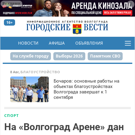
Реклама
16+
НОВОСТИ
АФИША
ОБЪЯВЛЕНИЯ
КОНКУРСЫ
На службе городу
Выборы 2026
Памятник СВО
Сталинград в сердце
Финграмотность
8 Авг
,
БЛАГОУСТРОЙСТВО
Бочаров: основные работы на
Набережная
День Победы
Реконструкция ЦПКиО
объектах благоустройствах
Волгограда завершат к 1
80-летие Победы
Парк Героев-летчиков
сентября
СПОРТ
На «Волгоград Арене» дан