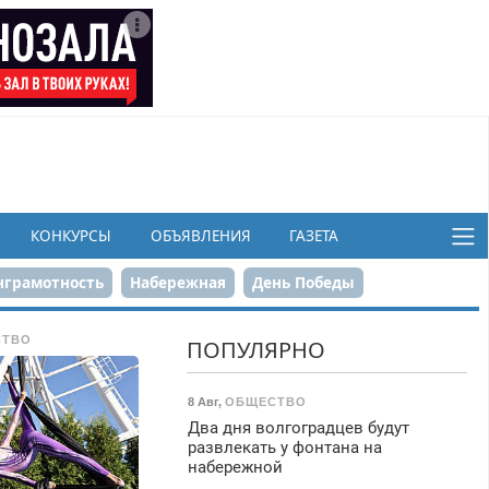
КОНКУРСЫ
ОБЪЯВЛЕНИЯ
ГАЗЕТА
грамотность
Набережная
День Победы
ков
СТВО
ПОПУЛЯРНО
8 Авг
,
ОБЩЕСТВО
Два дня волгоградцев будут
развлекать у фонтана на
набережной