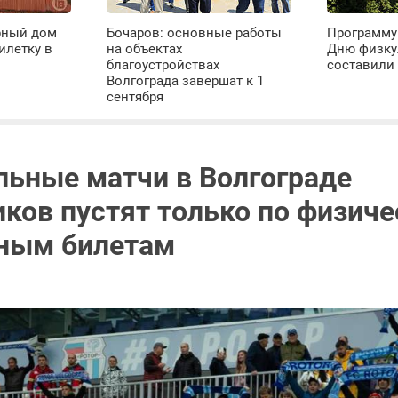
рный дом
Бочаров: основные работы
Программу
илетку в
на объектах
Дню физку
благоустройствах
составили 
Волгограда завершат к 1
сентября
льные матчи в Волгограде
ков пустят только по физиче
ным билетам