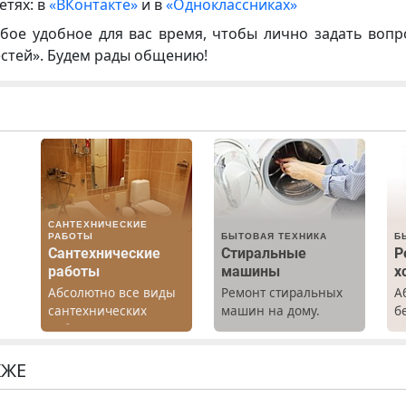
етях: в
«ВКонтакте»
и в
«Одноклассниках»
бое удобное для вас время, чтобы лично задать воп
естей». Будем рады общению!
САНТЕХНИЧЕСКИЕ
РАБОТЫ
БЫТОВАЯ ТЕХНИКА
Б
Сантехнические
Стиральные
Р
работы
машины
х
Абсолютно все виды
Ремонт стиральных
А
х
сантехнических
машин на дому.
б
работ. Быстро.
Выезд и диагностика
Р
Качественно.
бесплатно.
х
о.
Недорого.
Предусмотрены
м
КЖЕ
скидки.
г
С