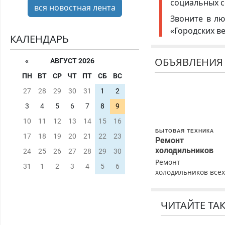
социальных с
вся новостная лента
Звоните в лю
«Городских в
КАЛЕНДАРЬ
ОБЪЯВЛЕНИЯ
«
АВГУСТ 2026
ПН
ВТ
СР
ЧТ
ПТ
СБ
ВС
27
28
29
30
31
1
2
3
4
5
6
7
8
9
10
11
12
13
14
15
16
БЫТОВАЯ ТЕХНИКА
17
18
19
20
21
22
23
Ремонт
холодильников
24
25
26
27
28
29
30
Ремонт
31
1
2
3
4
5
6
холодильников все
марок на дому с
гарантией. Замена
резины. Качественн
ЧИТАЙТЕ ТА
Недорого. Без
выходных. Все