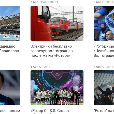
7 Авг
,
ТРАНСПОРТ
6 Авг
,
СПОРТ
в
П
с
М
Академию
Электрички бесплатно
«Ротор» сы
 Владислав
развезут волгоградцев
«Челябинс
после матча «Ротора»
Волгоград
5 Авг
,
СПОРТ
4 Авг
,
СПОРТ
елся новым
«Ротор C.I.S.S. Group»
"Ротор" на