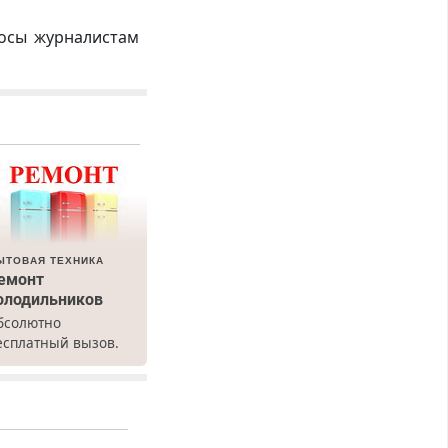
росы журналистам
ЫТОВАЯ ТЕХНИКА
емонт
олодильников
бсолютно
есплатный вызов.
емонт
олодильников всех
арок на дому, с
арантией. Все р-ны.
рочно. Без