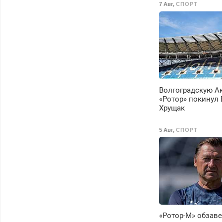
7 Авг
,
СПОРТ
районы. Скидка.
Вызов бесплатный.
Волгоградскую 
«Ротор» покинул
Хрущак
5 Авг
,
СПОРТ
«Ротор-М» обзав