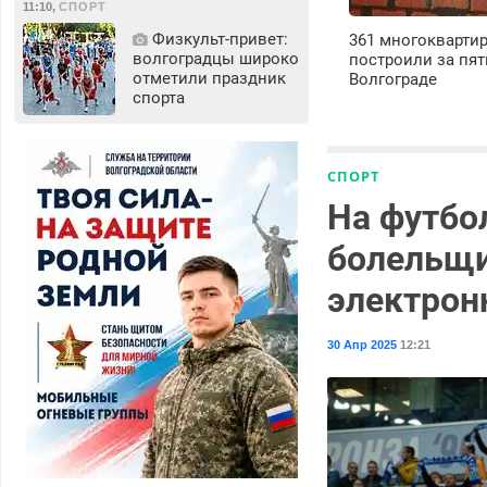
11:10
,
СПОРТ
Физкульт‑привет:
361 многокварти
волгоградцы широко
построили за пят
отметили праздник
Волгограде
спорта
СПОРТ
На футбо
болельщи
электрон
30 Апр 2025
12:21