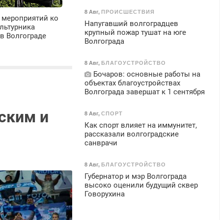
8 Авг
,
ПРОИСШЕСТВИЯ
 мероприятий ко
Напугавший волгоградцев
льтурника
крупный пожар тушат на юге
в Волгограде
Волгограда
8 Авг
,
БЛАГОУСТРОЙСТВО
Бочаров: основные работы на
объектах благоустройствах
Волгограда завершат к 1 сентября
ским и
8 Авг
,
СПОРТ
Как спорт влияет на иммунитет,
рассказали волгоградские
санврачи
8 Авг
,
БЛАГОУСТРОЙСТВО
Губернатор и мэр Волгограда
высоко оценили будущий сквер
Говорухина