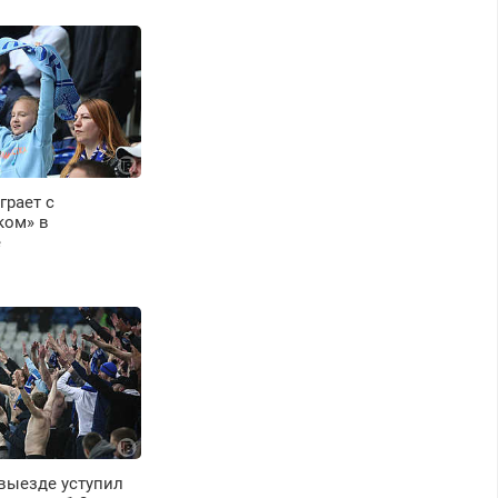
ыходных.
енсионерам –
кидки до 40%.
астер со стажем.
грает с
ком» в
е
 выезде уступил