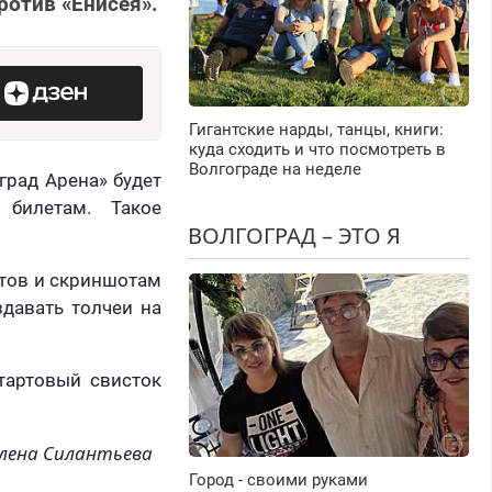
ротив «Енисея».
Гигантские нарды, танцы, книги:
куда сходить и что посмотреть в
Волгограде на неделе
град Арена» будет
 билетам. Такое
ВОЛГОГРАД – ЭТО Я
етов и скриншотам
здавать толчеи на
тартовый свисток
лена Силантьева
Город - своими руками