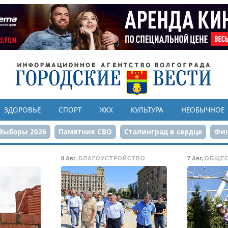
ЗДОРОВЬЕ
СПОРТ
ЖКХ
КУЛЬТУРА
НЕОБЫЧНОЕ
Выборы 2026
Памятник СВО
Сталинград в сердце
Фин
онструкция ЦПКиО
80-летие Победы
Парк Героев-летчи
8 Авг
,
БЛАГОУСТРОЙСТВО
7 Авг
,
ОБЩЕ