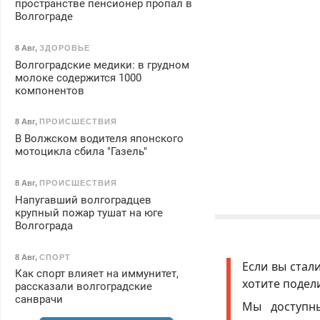
пространстве пенсионер пропал в
Волгограде
8 Авг
,
ЗДОРОВЬЕ
Волгоградские медики: в грудном
молоке содержится 1000
компонентов
8 Авг
,
ПРОИСШЕСТВИЯ
В Волжском водителя японского
мотоцикла сбила "Газель"
8 Авг
,
ПРОИСШЕСТВИЯ
Напугавший волгоградцев
крупный пожар тушат на юге
Волгограда
8 Авг
,
СПОРТ
Если вы стал
Как спорт влияет на иммунитет,
хотите подел
рассказали волгоградские
санврачи
Мы доступ