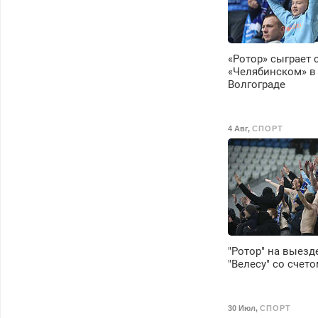
«Ротор» сыграет 
«Челябинском» в
Волгограде
4 Авг
,
СПОРТ
"Ротор" на выезд
"Велесу" со счето
30 Июл
,
СПОРТ