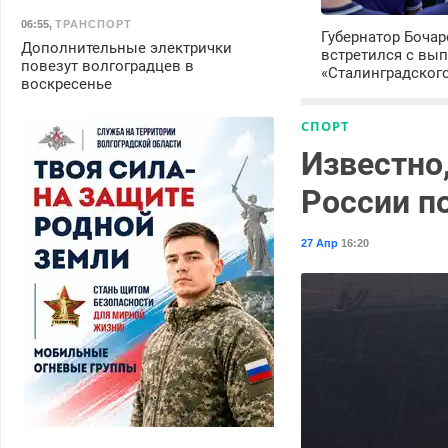
06:55
,
ТРАНСПОРТ
Губернатор Боча
Дополнительные электрички
встретился с вы
повезут волгоградцев в
«Сталинградског
воскресенье
СПОРТ
Известно,
России п
27 Апр
16:20