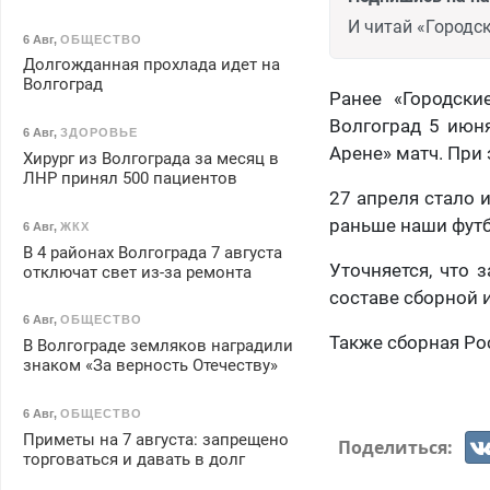
И читай «Городск
6 Авг
,
ОБЩЕСТВО
Долгожданная прохлада идет на
Волгоград
Ранее «Городски
Волгоград 5 июня
6 Авг
,
ЗДОРОВЬЕ
Арене» матч. При
Хирург из Волгограда за месяц в
ЛНР принял 500 пациентов
27 апреля стало 
раньше наши футб
6 Авг
,
ЖКХ
В 4 районах Волгограда 7 августа
Уточняется, что 
отключат свет из-за ремонта
составе сборной 
6 Авг
,
ОБЩЕСТВО
Также сборная Ро
В Волгограде земляков наградили
знаком «За верность Отечеству»
6 Авг
,
ОБЩЕСТВО
Приметы на 7 августа: запрещено
Поделиться:
торговаться и давать в долг