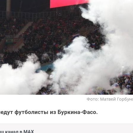
Фото: Матвей Горбуно
иедут футболисты из Буркина-Фасо.
аш канал в MAX