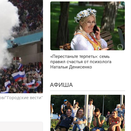
«Перестаньте терпеть»: семь
правил счастья от психолога
Натальи Денисенко
АФИША
в/"Городские вести"