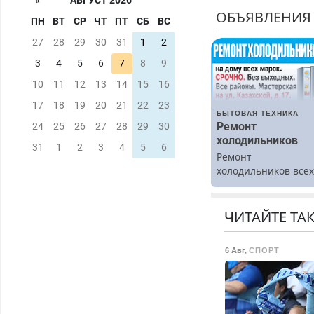
«
АВГУСТ 2026
ОБЪЯВЛЕНИЯ
ПН
ВТ
СР
ЧТ
ПТ
СБ
ВС
27
28
29
30
31
1
2
3
4
5
6
7
8
9
10
11
12
13
14
15
16
17
18
19
20
21
22
23
БЫТОВАЯ ТЕХНИКА
Ремонт
24
25
26
27
28
29
30
холодильников
31
1
2
3
4
5
6
Ремонт
холодильников все
марок на дому.
ЧИТАЙТЕ ТА
6 Авг
,
СПОРТ