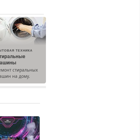
ЫТОВАЯ ТЕХНИКА
тиральные
ашины
емонт стиральных
ашин на дому.
ыезд и диагностика
есплатно.
редусмотрены
кидки.