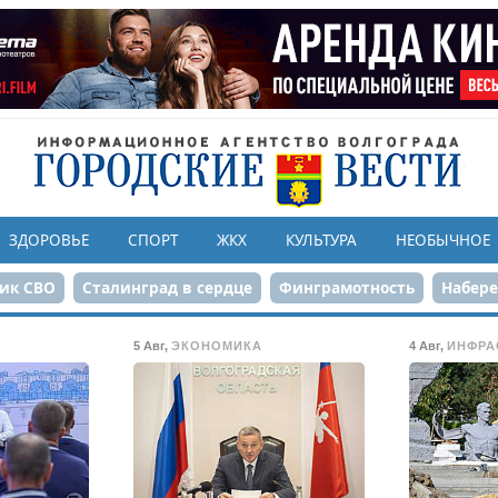
ЗДОРОВЬЕ
СПОРТ
ЖКХ
КУЛЬТУРА
НЕОБЫЧНОЕ
ик СВО
Сталинград в сердце
Финграмотность
Набер
а службе городу
80-летие Победы
Парк Героев-летчико
5 Авг
,
ЭКОНОМИКА
4 Авг
,
ИНФРА