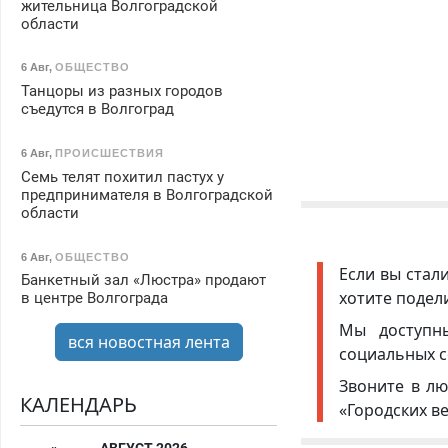
жительница Волгоградской
области
6 Авг
,
ОБЩЕСТВО
Танцоры из разных городов
съедутся в Волгоград
6 Авг
,
ПРОИСШЕСТВИЯ
Семь телят похитил пастух у
предпринимателя в Волгоградской
области
6 Авг
,
ОБЩЕСТВО
Если вы стал
Банкетный зал «Люстра» продают
хотите подел
в центре Волгограда
Мы доступ
вся новостная лента
социальных с
Звоните в лю
КАЛЕНДАРЬ
«Городских в