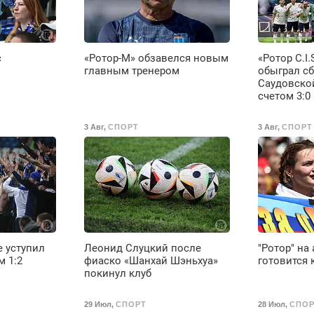
Ежемесячно
выплачивается
денежная премия.
Возможно бесплатное
с
«Ротор-М» обзавелся новым
«Ротор C.I.
обучение, получение
главным тренером
обыграл с
документов, работа
Саудовско
инспектором по
счетом 3:0
транспортной
безопасности с з/п до
3 Авг
,
СПОРТ
3 Авг
,
СПОРТ
125000 руб.
е уступил
Леонид Слуцкий после
"Ротор" на
м 1:2
фиаско «Шанхай Шэньхуа»
готовится 
покинул клуб
29 Июл
,
СПОРТ
28 Июл
,
СПОР