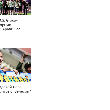
S.S. Group»
борную
й Аравии со
 адской жаре
к игре с "Велесом"
Т