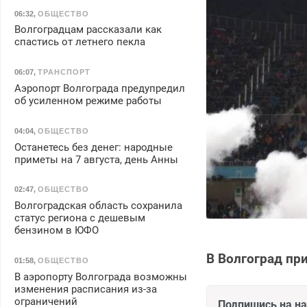
06:32
,
ОБЩЕСТВО
Волгоградцам рассказали как
спастись от летнего пекла
06:07
,
ТРАНСПОРТ
Аэропорт Волгограда предупредил
об усиленном режиме работы
04:04
,
ОБЩЕСТВО
Останетесь без денег: народные
приметы на 7 августа, день Анны
02:47
,
ОБЩЕСТВО
Волгоградская область сохранила
статус региона с дешевым
бензином в ЮФО
В Волгоград пр
01:58
,
ОБЩЕСТВО
В аэропорту Волгограда возможны
изменения расписания из-за
ограничений
Подпишись на н