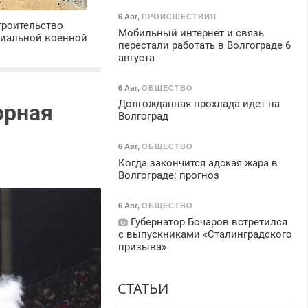
6 Авг
,
ПРОИСШЕСТВИЯ
троительство
Мобильный интернет и связь
циальной военной
перестали работать в Волгограде 6
августа
6 Авг
,
ОБЩЕСТВО
Долгожданная прохлада идет на
орная
Волгоград
6 Авг
,
ОБЩЕСТВО
Когда закончится адская жара в
Волгограде: прогноз
6 Авг
,
ОБЩЕСТВО
Губернатор Бочаров встретился
с выпускниками «Сталинградского
призыва»
СТАТЬИ