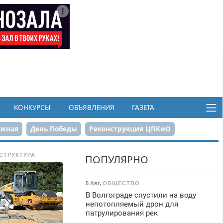
КОНКУРСЫ
ОБЪЯВЛЕНИЯ
ГАЗЕТА
ежная
День Победы
Реконструкция ЦПКиО
в
СТРУКТУРА
ПОПУЛЯРНО
5 Авг
,
ОБЩЕСТВО
В Волгограде спустили на воду
непотопляемый дрон для
патрулирования рек