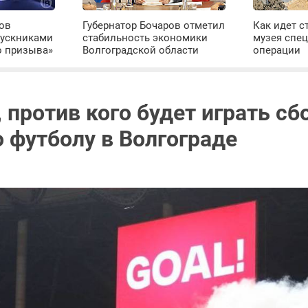
ров
Губернатор Бочаров отметил
Как идет с
пускниками
стабильность экономики
музея спе
о призыва»
Волгоградской области
операции
 против кого будет играть сб
о футболу в Волгограде