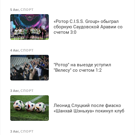
5 Авг
,
СПОРТ
«Ротор C.I.S.S. Group» обыграл
сборную Саудовской Аравии со
счетом 3:0
4 Авг
,
СПОРТ
"Ротор" на выезде уступил
"Велесу" со счетом 1:2
3 Авг
,
СПОРТ
Леонид Слуцкий после фиаско
«Шанхай Шэньхуа» покинул клуб
3 Авг
,
СПОРТ