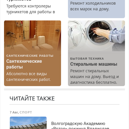
Ремонт холодильников
Требуются контролеры
всех марок на дому.
турникетов для работы в
Москве и Подмосковье
(мужчины, женщины).
Прием по ТК РФ. График
работы любой.
Бесплатное проживание.
З/п – до 96000 рублей до
вычета налогов.
САНТЕХНИЧЕСКИЕ РАБОТЫ
Ежемесячно
БЫТОВАЯ ТЕХНИКА
Сантехнические
выплачивается денежная
Стиральные машины
работы
премия. Возможно
Ремонт стиральных
Абсолютно все виды
бесплатное обучение,
машин на дому. Выезд и
сантехнических работ.
получение документов,
диагностика бесплатно.
Быстро. Качественно.
работа инспектором по
Предусмотрены скидки.
Недорого.
транспортной
ЧИТАЙТЕ ТАКЖЕ
безопасности с з/п до
125000 руб.
7 Авг
,
СПОРТ
Волгоградскую Академию
«Ротор» покинул Владислав