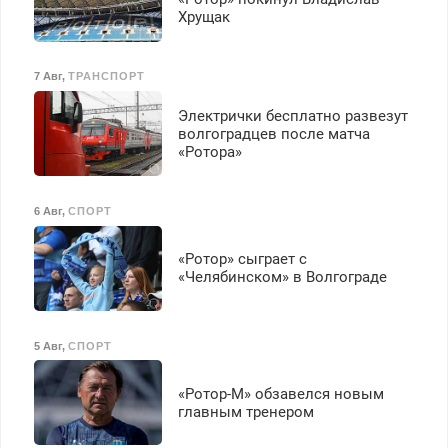
Хрущак
7 Авг
,
ТРАНСПОРТ
Электрички бесплатно развезут
волгоградцев после матча
«Ротора»
6 Авг
,
СПОРТ
«Ротор» сыграет с
«Челябинском» в Волгограде
5 Авг
,
СПОРТ
«Ротор-М» обзавелся новым
главным тренером