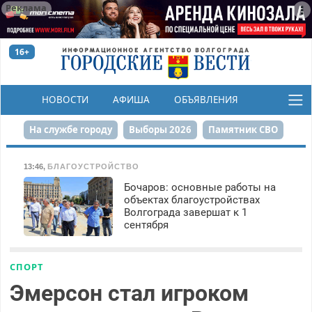
Реклама
16+
НОВОСТИ
АФИША
ОБЪЯВЛЕНИЯ
КОНКУРСЫ
На службе городу
Выборы 2026
Памятник СВО
Сталинград в сердце
Финграмотность
13:46
,
БЛАГОУСТРОЙСТВО
Бочаров: основные работы на
Набережная
День Победы
Реконструкция ЦПКиО
объектах благоустройствах
Волгограда завершат к 1
80-летие Победы
Парк Героев-летчиков
сентября
СПОРТ
Эмерсон стал игроком