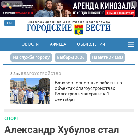
Реклама
16+
НОВОСТИ
АФИША
ОБЪЯВЛЕНИЯ
КОНКУРСЫ
На службе городу
Выборы 2026
Памятник СВО
Сталинград в сердце
Финграмотность
8 Авг
,
БЛАГОУСТРОЙСТВО
Бочаров: основные работы на
Набережная
День Победы
Реконструкция ЦПКиО
объектах благоустройствах
Волгограда завершат к 1
80-летие Победы
Парк Героев-летчиков
сентября
СПОРТ
Александр Хубулов стал