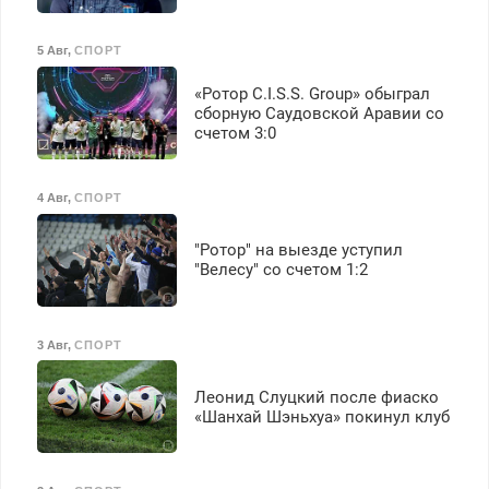
5 Авг
,
СПОРТ
«Ротор C.I.S.S. Group» обыграл
сборную Саудовской Аравии со
счетом 3:0
4 Авг
,
СПОРТ
"Ротор" на выезде уступил
"Велесу" со счетом 1:2
3 Авг
,
СПОРТ
Леонид Слуцкий после фиаско
«Шанхай Шэньхуа» покинул клуб