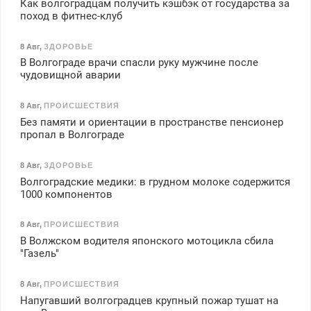
Как волгоградцам получить кэшбэк от государства за
поход в фитнес-клуб
8 Авг
,
ЗДОРОВЬЕ
В Волгограде врачи спасли руку мужчине после
чудовищной аварии
8 Авг
,
ПРОИСШЕСТВИЯ
Без памяти и ориентации в пространстве пенсионер
пропал в Волгограде
8 Авг
,
ЗДОРОВЬЕ
Волгоградские медики: в грудном молоке содержится
1000 компонентов
8 Авг
,
ПРОИСШЕСТВИЯ
В Волжском водителя японского мотоцикла сбила
"Газель"
8 Авг
,
ПРОИСШЕСТВИЯ
Напугавший волгоградцев крупный пожар тушат на