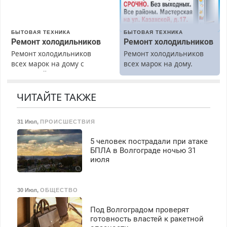
Пенсионерам – скидки до
40%. Мастер со стажем.
БЫТОВАЯ ТЕХНИКА
БЫТОВАЯ ТЕХНИКА
Ремонт холодильников
Ремонт холодильников
Ремонт холодильников
Ремонт холодильников
всех марок на дому с
всех марок на дому.
гарантией. Замена
резины. Качественно.
Недорого. Без выходных.
ЧИТАЙТЕ ТАКЖЕ
Все районы. Скидка.
Вызов бесплатный.
31 Июл
,
ПРОИСШЕСТВИЯ
5 человек пострадали при атаке
БПЛА в Волгограде ночью 31
июля
30 Июл
,
ОБЩЕСТВО
Под Волгоградом проверят
готовность властей к ракетной