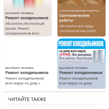
САНТЕХНИЧЕСКИЕ РАБОТЫ
БЫТОВАЯ ТЕХНИКА
Сантехнические
Ремонт холодильников
работы
Абсолютно бесплатный
Абсолютно все виды
вызов. Ремонт
сантехнических работ.
холодильников всех
Быстро. Качественно.
марок на дому, с
Недорого.
гарантией. Все р-ны.
Срочно. Без выходных.
Пенсионерам – скидки до
40%. Мастер со стажем.
БЫТОВАЯ ТЕХНИКА
БЫТОВАЯ ТЕХНИКА
Ремонт холодильников
Ремонт холодильников
Ремонт холодильников
Ремонт холодильников
всех марок на дому с
всех марок на дому.
гарантией. Замена
резины. Качественно.
Недорого. Без выходных.
ЧИТАЙТЕ ТАКЖЕ
Все районы. Скидка.
Вызов бесплатный.