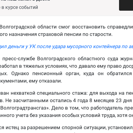
 в курсе событий
олгоградской области смог восстановить справедли
ого назначения страховой пенсии по старости.
дил деньги у УК после удара мусорного контейнера по 
 пресс-службе Волгоградского областного суда журн
работал в тяжелых условиях, что давало ему право до
ых. Однако пенсионный орган, куда он обратилс
ументами, ему отказали.
ван нехваткой специального стажа: для выхода на п
ев. Не засчитанными остались 4 года 8 месяцев 23 дня
«Волгоградтрансгаз». Дело в том, что работодатель пр
ного учета без указания особых условий труда, хотя о
ся истец за разрешением спорной ситуации, установил, 