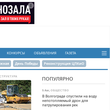
КОНКУРСЫ
ОБЪЯВЛЕНИЯ
ГАЗЕТА
ежная
День Победы
Реконструкция ЦПКиО
в
СТРУКТУРА
ПОПУЛЯРНО
5 Авг
,
ОБЩЕСТВО
В Волгограде спустили на воду
непотопляемый дрон для
патрулирования рек