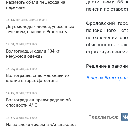
достигшему 55-л
насмерть сбили пешехода на
переходе
пенсии по старост
15:18
,
ПРОИСШЕСТВИЯ
Фроловский горс
Двух молодых людей, унесенных
пенсионного ст
течением, спасли в Волжском
невключении спо
обязанность вклю
15:00
,
ОБЩЕСТВО
Волгоградцы сдали 134 кг
страховую пенсию 
ненужной одежды
Решение в законну
14:56
,
ОБЩЕСТВО
Волгоградец спас медведей из
В лесах Волгогра
клетки в горах Дагестана
14:45
,
ОБЩЕСТВО
Волгоградцев предупредили об
опасности АЧС
Поделиться:
14:37
,
ОБЩЕСТВО
Из-за адской жары в «Альпаково»