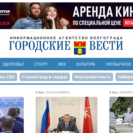
ЗДОРОВЬЕ
СПОРТ
ЖКХ
КУЛЬТУРА
НЕОБЫЧНОЕ
ик СВО
Сталинград в сердце
Финграмотность
Набер
а службе городу
80-летие Победы
Парк Героев-летчико
5 Авг
,
ЭКОНОМИКА
4 Авг
,
ИНФРА