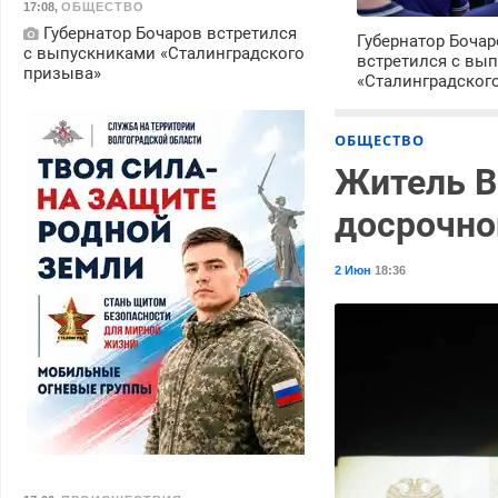
17:08
,
ОБЩЕСТВО
Губернатор Бочаров встретился
Губернатор Боча
с выпускниками «Сталинградского
встретился с вы
призыва»
«Сталинградског
ОБЩЕСТВО
Житель В
досрочной
2 Июн
18:36