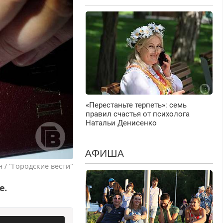
«Перестаньте терпеть»: семь
правил счастья от психолога
Натальи Денисенко
АФИША
 / "Городские вести"
е.