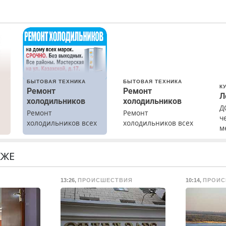
БЫТОВАЯ ТЕХНИКА
БЫТОВАЯ ТЕХНИКА
К
Ремонт
Ремонт
Л
холодильников
холодильников
Д
Ремонт
Ремонт
ч
холодильников всех
холодильников всех
м
марок на дому.
марок на дому с
с
х
гарантией. Замена
резины. Качественно.
КЖЕ
.
Недорого. Без
выходных. Все
13:26
,
ПРОИСШЕСТВИЯ
10:14
,
ПРОИС
районы. Скидка.
Вызов бесплатный.