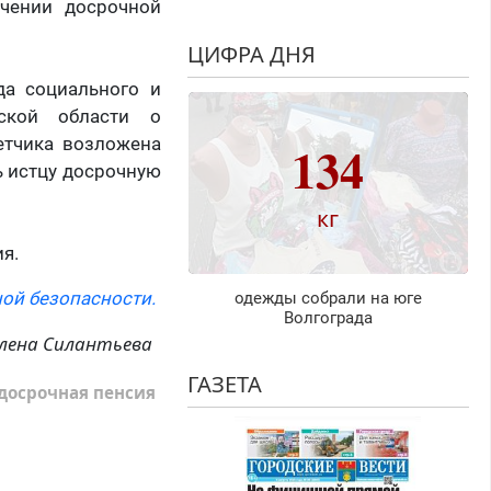
ачении досрочной
ЦИФРА ДНЯ
да социального и
дской области о
етчика возложена
134
ь истцу досрочную
кг
я.
ной безопасности.
одежды собрали на юге
Волгограда
лена Силантьева
ГАЗЕТА
досрочная пенсия