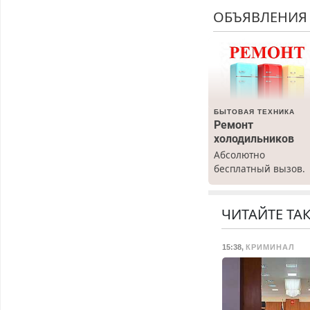
ОБЪЯВЛЕНИЯ
БЫТОВАЯ ТЕХНИКА
Ремонт
холодильников
Абсолютно
бесплатный вызов.
Ремонт
холодильников все
марок на дому, с
ЧИТАЙТЕ ТА
гарантией. Все р-ны
Срочно. Без
15:38
,
КРИМИНАЛ
выходных.
Пенсионерам –
скидки до 40%.
Мастер со стажем.