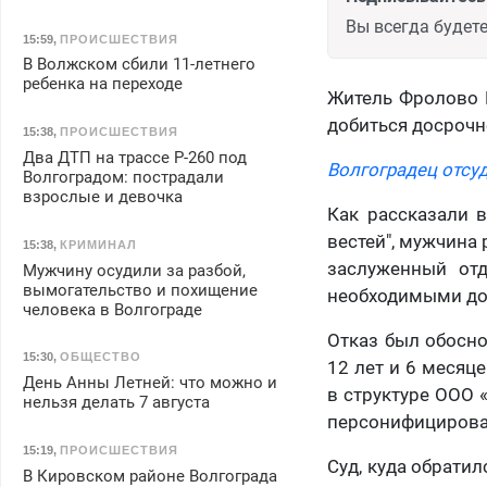
Вы всегда будете
15:59
,
ПРОИСШЕСТВИЯ
В Волжском сбили 11-летнего
ребенка на переходе
Житель Фролово В
добиться досрочн
15:38
,
ПРОИСШЕСТВИЯ
Два ДТП на трассе Р-260 под
Волгоградец отсу
Волгоградом: пострадали
взрослые и девочка
Как рассказали в
вестей", мужчина 
15:38
,
КРИМИНАЛ
заслуженный отд
Мужчину осудили за разбой,
вымогательство и похищение
необходимыми док
человека в Волгограде
Отказ был обосно
15:30
,
ОБЩЕСТВО
12 лет и 6 месяц
День Анны Летней: что можно и
в структуре ООО 
нельзя делать 7 августа
персонифицирован
15:19
,
ПРОИСШЕСТВИЯ
Суд, куда обратил
В Кировском районе Волгограда