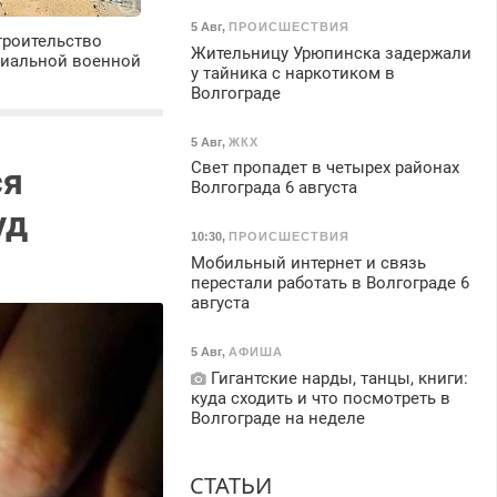
5 Авг
,
ПРОИСШЕСТВИЯ
троительство
Жительницу Урюпинска задержали
циальной военной
у тайника с наркотиком в
Волгограде
5 Авг
,
ЖКХ
Свет пропадет в четырех районах
ся
Волгограда 6 августа
уд
10:30
,
ПРОИСШЕСТВИЯ
Мобильный интернет и связь
перестали работать в Волгограде 6
августа
5 Авг
,
АФИША
Гигантские нарды, танцы, книги:
куда сходить и что посмотреть в
Волгограде на неделе
СТАТЬИ