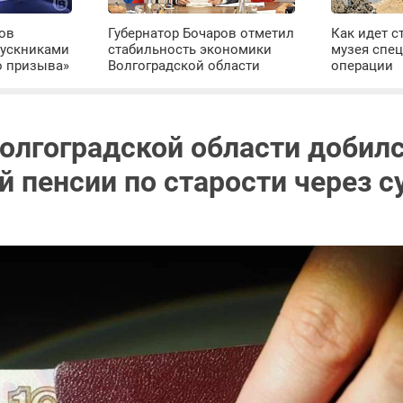
ров
Губернатор Бочаров отметил
Как идет с
пускниками
стабильность экономики
музея спе
о призыва»
Волгоградской области
операции
олгоградской области добил
 пенсии по старости через с