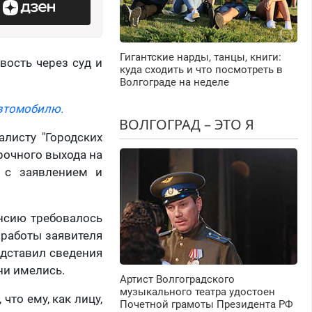
Гигантские нарды, танцы, книги:
вость через суд и
куда сходить и что посмотреть в
Волгограде на неделе
автомобилю.
ВОЛГОГРАД – ЭТО Я
алисту "Городских
срочного выхода на
я с заявлением и
енсию требовалось
 работы заявителя
едставил сведения
ни имелись.
Артист Волгоградского
музыкального театра удостоен
что ему, как лицу,
Почетной грамоты Президента РФ