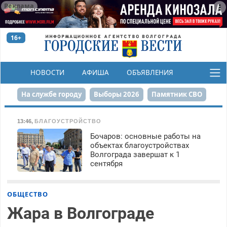
Реклама
16+
НОВОСТИ
АФИША
ОБЪЯВЛЕНИЯ
КОНКУРСЫ
На службе городу
Выборы 2026
Памятник СВО
Сталинград в сердце
Финграмотность
13:46
,
БЛАГОУСТРОЙСТВО
Бочаров: основные работы на
Набережная
День Победы
Реконструкция ЦПКиО
объектах благоустройствах
Волгограда завершат к 1
80-летие Победы
Парк Героев-летчиков
сентября
ОБЩЕСТВО
Жара в Волгограде