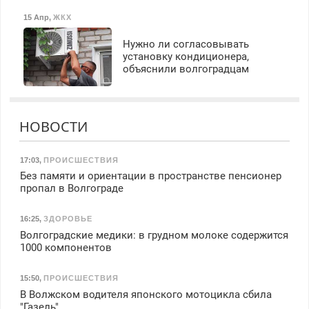
Бесплатное проживание.
15 Апр
,
ЖКХ
З/п – до 96000 рублей до
вычета налогов.
Нужно ли согласовывать
Ежемесячно
установку кондиционера,
выплачивается денежная
объяснили волгоградцам
премия. Возможно
бесплатное обучение,
получение документов,
работа инспектором по
НОВОСТИ
транспортной
безопасности с з/п до
125000 руб.
17:03
,
ПРОИСШЕСТВИЯ
Без памяти и ориентации в пространстве пенсионер
пропал в Волгограде
16:25
,
ЗДОРОВЬЕ
Волгоградские медики: в грудном молоке содержится
1000 компонентов
15:50
,
ПРОИСШЕСТВИЯ
В Волжском водителя японского мотоцикла сбила
"Газель"