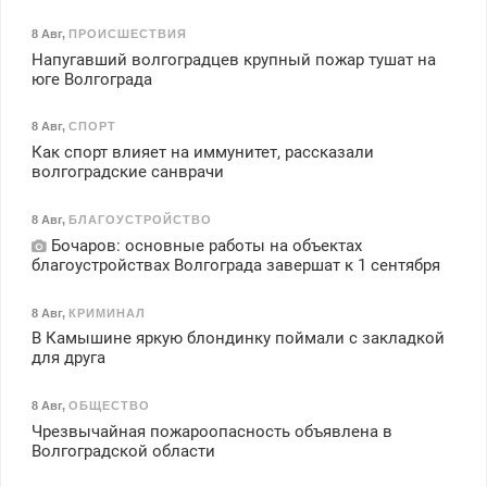
8 Авг
,
ПРОИСШЕСТВИЯ
Напугавший волгоградцев крупный пожар тушат на
юге Волгограда
8 Авг
,
СПОРТ
Как спорт влияет на иммунитет, рассказали
волгоградские санврачи
8 Авг
,
БЛАГОУСТРОЙСТВО
Бочаров: основные работы на объектах
благоустройствах Волгограда завершат к 1 сентября
8 Авг
,
КРИМИНАЛ
В Камышине яркую блондинку поймали с закладкой
для друга
8 Авг
,
ОБЩЕСТВО
Чрезвычайная пожароопасность объявлена в
Волгоградской области