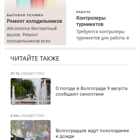
РАБОТА
БЫТОВАЯ ТЕХНИКА
Контролеры
Ремонт холодильников
турникетов
Абсолютно бесплатный
Требуются контролеры
вызов. Ремонт
турникетов для работы в
холодильников всех
Москве и Подмосковье
марок на дому, с
(мужчины, женщины).
гарантией. Все р-ны.
Прием по ТК РФ. График
ЧИТАЙТЕ ТАКЖЕ
Срочно. Без выходных.
работы любой.
Пенсионерам – скидки до
Бесплатное проживание.
40%. Мастер со стажем.
07:15
,
ОБЩЕСТВО
З/п – до 96000 рублей до
вычета налогов.
Ежемесячно
О погоде в Волгограде 9 августа
выплачивается денежная
сообщают синоптики
премия. Возможно
бесплатное обучение,
получение документов,
8 Авг
,
ОБЩЕСТВО
работа инспектором по
транспортной
Волгоградцев ждут похолодание
безопасности с з/п до
и дожди
125000 руб.