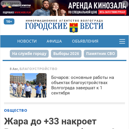
Реклама
16+
НОВОСТИ
АФИША
ОБЪЯВЛЕНИЯ
КОНКУРСЫ
На службе городу
Выборы 2026
Памятник СВО
Сталинград в сердце
Финграмотность
8 Авг
,
БЛАГОУСТРОЙСТВО
Бочаров: основные работы на
Набережная
День Победы
Реконструкция ЦПКиО
объектах благоустройствах
Волгограда завершат к 1
80-летие Победы
Парк Героев-летчиков
сентября
ОБЩЕСТВО
Жара до +33 накроет