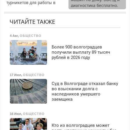
турникетов для работы в
диагностика бесплатно.
Москве и Подмосковье
Предусмотрены скидки.
(мужчины, женщины).
Прием по ТК РФ. График
ЧИТАЙТЕ ТАКЖЕ
работы любой.
Бесплатное проживание.
4 Авг
,
ОБЩЕСТВО
З/п – до 96000 рублей до
вычета налогов.
Более 900 волгоградцев
Ежемесячно
получили выплату 89 тысяч
выплачивается денежная
рублей в 2026 году
премия. Возможно
бесплатное обучение,
получение документов,
17 Июл
,
ОБЩЕСТВО
работа инспектором по
Суд в Волгограде отказал банку
транспортной
во взыскании долга с
безопасности с з/п до
наследников умершего
125000 руб.
заемщика
16 Июл
,
ОБЩЕСТВО
Кто из волгоградцев может