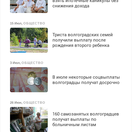
взять ипотечные каникулы без
снижения дохода
15 Июл
,
ОБЩЕСТВО
Триста волгоградских семей
получили выплату после
рождения второго ребенка
3 Июл
,
ОБЩЕСТВО
В июле некоторые соцвыплаты
волгоградцы получат досрочно
26 Июн
,
ОБЩЕСТВО
160 самозанятых волгоградцев
получат выплаты по
больничным листам