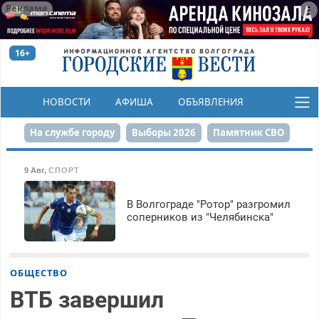
Реклама
16+
НОВОСТИ
АФИША
ОБЪЯВЛЕНИЯ
КОНКУРСЫ
На службе городу
Выборы 2026
Памятник СВО
Сталинград в сердце
Финграмотность
9 Авг
,
СПОРТ
Набережная
День Победы
Реконструкция ЦПКиО
В Волгограде "Ротор" разгромил
соперников из "Челябинска"
80-летие Победы
Парк Героев-летчиков
ОБЩЕСТВО
ВТБ завершил