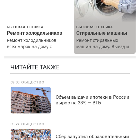
Срочно. Без выходных.
Пенсионерам – скидки до
40%. Мастер со стажем.
БЫТОВАЯ ТЕХНИКА
БЫТОВАЯ ТЕХНИКА
Ремонт холодильников
Стиральные машины
Ремонт холодильников
Ремонт стиральных
всех марок на дому с
машин на дому. Выезд и
гарантией. Замена
диагностика бесплатно.
резины. Качественно.
Предусмотрены скидки.
Недорого. Без выходных.
ЧИТАЙТЕ ТАКЖЕ
Все районы. Скидка.
Вызов бесплатный.
09:38
,
ОБЩЕСТВО
Объем выдачи ипотеки в России
вырос на 38% — ВТБ
09:27
,
ОБЩЕСТВО
Сбер запустил образовательный