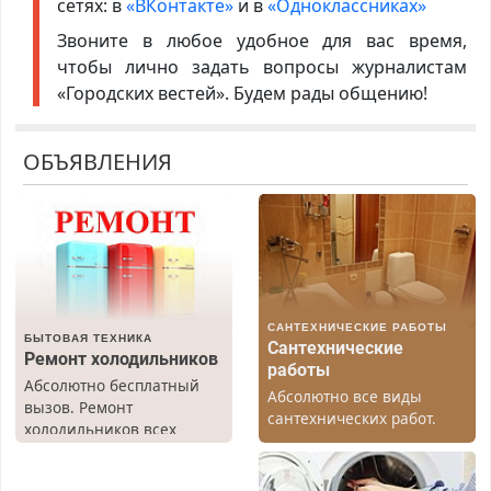
сетях: в
«ВКонтакте»
и в
«Одноклассниках»
Звоните в любое удобное для вас время,
чтобы лично задать вопросы журналистам
«Городских вестей». Будем рады общению!
ОБЪЯВЛЕНИЯ
САНТЕХНИЧЕСКИЕ РАБОТЫ
БЫТОВАЯ ТЕХНИКА
Сантехнические
Ремонт холодильников
работы
Абсолютно бесплатный
Абсолютно все виды
вызов. Ремонт
сантехнических работ.
холодильников всех
Быстро. Качественно.
марок на дому, с
Недорого.
гарантией. Все р-ны.