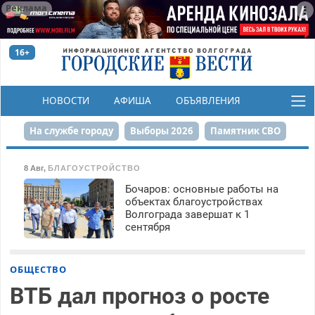
Реклама
16+
НОВОСТИ
АФИША
ОБЪЯВЛЕНИЯ
КОНКУРСЫ
На службе городу
Выборы 2026
Памятник СВО
Сталинград в сердце
Финграмотность
8 Авг
,
БЛАГОУСТРОЙСТВО
Бочаров: основные работы на
Набережная
День Победы
Реконструкция ЦПКиО
объектах благоустройствах
Волгограда завершат к 1
80-летие Победы
Парк Героев-летчиков
сентября
ОБЩЕСТВО
ВТБ дал прогноз о росте