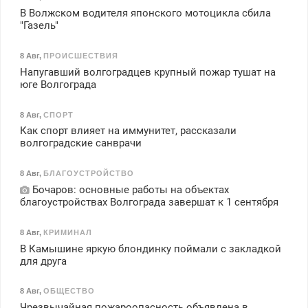
В Волжском водителя японского мотоцикла сбила
"Газель"
8 Авг
,
ПРОИСШЕСТВИЯ
Напугавший волгоградцев крупный пожар тушат на
юге Волгограда
8 Авг
,
СПОРТ
Как спорт влияет на иммунитет, рассказали
волгоградские санврачи
8 Авг
,
БЛАГОУСТРОЙСТВО
Бочаров: основные работы на объектах
благоустройствах Волгограда завершат к 1 сентября
8 Авг
,
КРИМИНАЛ
В Камышине яркую блондинку поймали с закладкой
для друга
8 Авг
,
ОБЩЕСТВО
Чрезвычайная пожароопасность объявлена в