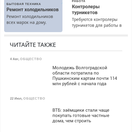
РАБОТА
БЫТОВАЯ ТЕХНИКА
Контролеры
Ремонт холодильников
турникетов
Ремонт холодильников
Требуются контролеры
всех марок на дому.
турникетов для работы в
Москве и Подмосковье
(мужчины, женщины).
Прием по ТК РФ. График
ЧИТАЙТЕ ТАКЖЕ
работы любой.
Бесплатное проживание.
4 Авг
,
ОБЩЕСТВО
З/п – до 96000 рублей до
вычета налогов.
Молодежь Волгоградской
Ежемесячно
области потратила по
выплачивается денежная
Пушкинским картам почти 114
млн рублей с начала года
премия. Возможно
бесплатное обучение,
получение документов,
22 Июл
,
ОБЩЕСТВО
работа инспектором по
транспортной
ВТБ: заёмщики стали чаще
безопасности с з/п до
покупать готовые частные
125000 руб.
дома, чем строить