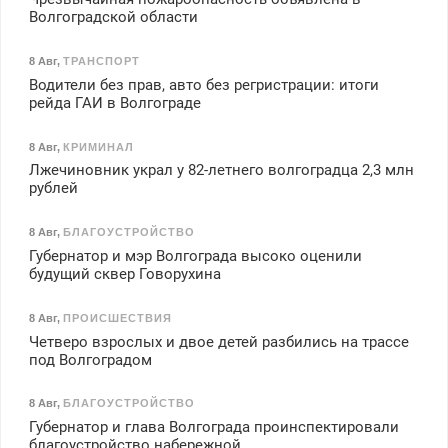
Волгоградской области
8 Авг
,
ТРАНСПОРТ
Водители без прав, авто без регристрации: итоги
рейда ГАИ в Волгограде
8 Авг
,
КРИМИНАЛ
Лжечиновник украл у 82-летнего волгоградца 2,3 млн
рублей
8 Авг
,
БЛАГОУСТРОЙСТВО
Губернатор и мэр Волгограда высоко оценили
будущий сквер Говорухина
8 Авг
,
ПРОИСШЕСТВИЯ
Четверо взрослых и двое детей разбились на трассе
под Волгоградом
8 Авг
,
БЛАГОУСТРОЙСТВО
Губернатор и глава Волгограда проинспектировали
благоустройство набережной