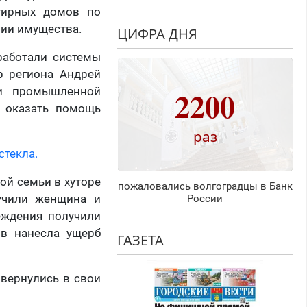
ртирных домов по
ии имущества.
ЦИФРА ДНЯ
работали системы
р региона Андрей
2200
и промышленной
и оказать помощь
раз
стекла.
ой семьи в хуторе
пожаловались волгоградцы в Банк
учили женщина и
России
еждения получили
ов нанесла ущерб
ГАЗЕТА
вернулись в свои