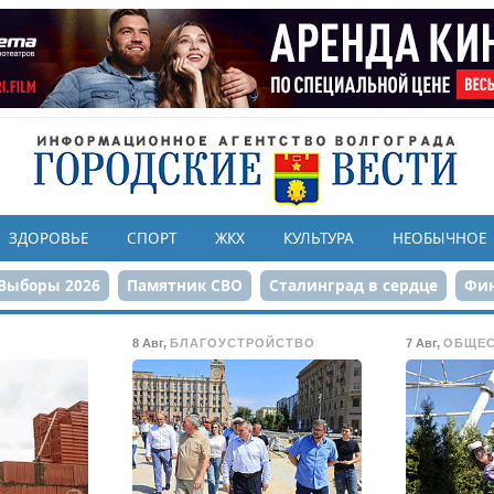
ЗДОРОВЬЕ
СПОРТ
ЖКХ
КУЛЬТУРА
НЕОБЫЧНОЕ
Выборы 2026
Памятник СВО
Сталинград в сердце
Фин
онструкция ЦПКиО
80-летие Победы
Парк Героев-летчи
8 Авг
,
БЛАГОУСТРОЙСТВО
7 Авг
,
ОБЩЕ