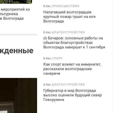
8 Авг
,
ПРОИСШЕСТВИЯ
 мероприятий ко
Напугавший волгоградцев
льтурника
крупный пожар тушат на юге
в Волгограде
Волгограда
8 Авг
,
БЛАГОУСТРОЙСТВО
Бочаров: основные работы на
объектах благоустройствах
Волгограда завершат к 1 сентября
ежденные
8 Авг
,
СПОРТ
Как спорт влияет на иммунитет,
рассказали волгоградские
санврачи
8 Авг
,
БЛАГОУСТРОЙСТВО
Губернатор и мэр Волгограда
высоко оценили будущий сквер
Говорухина