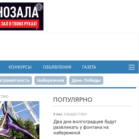
КОНКУРСЫ
ОБЪЯВЛЕНИЯ
ГАЗЕТА
грамотность
Набережная
День Победы
ков
СТВО
ПОПУЛЯРНО
8 Авг
,
ОБЩЕСТВО
Два дня волгоградцев будут
развлекать у фонтана на
набережной