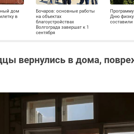
рный дом
Бочаров: основные работы
Программу
илетку в
на объектах
Дню физку
благоустройствах
составили 
Волгограда завершат к 1
сентября
дцы вернулись в дома, повр