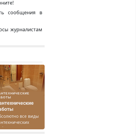
оните!
ть сообщения в
росы журналистам
АНТЕХНИЧЕСКИЕ
АБОТЫ
антехнические
аботы
бсолютно все виды
антехнических
абот. Быстро.
ачественно.