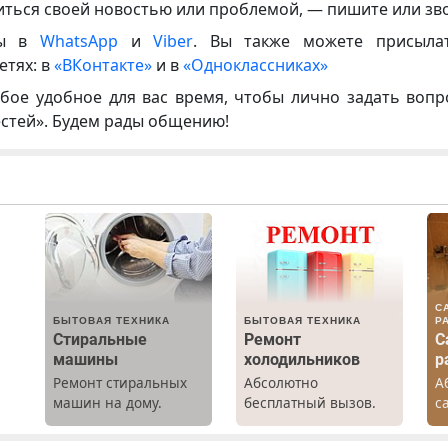
иться своей новостью или проблемой, — пишите или зв
ны в
WhatsApp
и
Viber
. Вы также можете присыла
етях: в
«ВКонтакте»
и в
«Одноклассниках»
бое удобное для вас время, чтобы лично задать воп
естей». Будем рады общению!
С
БЫТОВАЯ ТЕХНИКА
БЫТОВАЯ ТЕХНИКА
Р
Стиральные
Ремонт
С
машины
холодильников
р
Ремонт стиральных
Абсолютно
А
х
машин на дому.
бесплатный вызов.
с
Выезд и диагностика
Ремонт
р
бесплатно.
холодильников всех
К