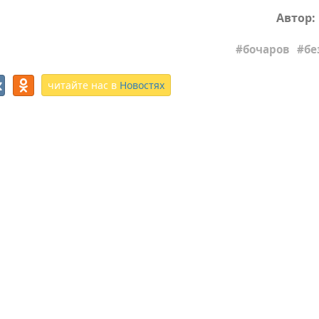
Автор:
бочаров
бе
читайте нас в
Новостях