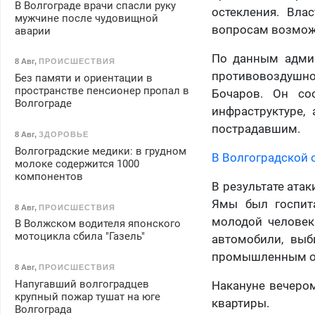
В Волгограде врачи спасли руку
остекления. Вла
мужчине после чудовищной
вопросам возмож
аварии
По данным админ
8 Авг
,
ПРОИСШЕСТВИЯ
противовоздушно
Без памяти и ориентации в
пространстве пенсионер пропал в
Бочаров. Он с
Волгограде
инфраструктуре,
пострадавшим.
8 Авг
,
ЗДОРОВЬЕ
Волгоградские медики: в грудном
В Волгоградской 
молоке содержится 1000
компонентов
В результате ата
Ямы был госпит
8 Авг
,
ПРОИСШЕСТВИЯ
молодой человек
В Волжском водителя японского
мотоцикла сбила "Газель"
автомобили, выб
промышленным об
8 Авг
,
ПРОИСШЕСТВИЯ
Напугавший волгоградцев
Накануне вечеро
крупный пожар тушат на юге
квартиры.
Волгограда