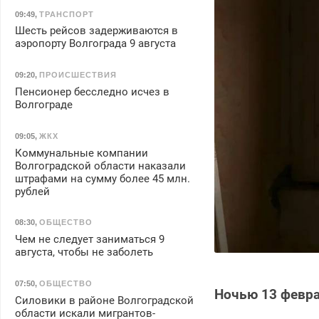
09:49
,
ТРАНСПОРТ
Шесть рейсов задерживаются в
аэропорту Волгограда 9 августа
09:20
,
ПРОИСШЕСТВИЯ
Пенсионер бесследно исчез в
Волгограде
09:05
,
ЖКХ
Коммунальные компании
Волгоградской области наказали
штрафами на сумму более 45 млн.
рублей
08:30
,
ОБЩЕСТВО
Чем не следует заниматься 9
августа, чтобы не заболеть
07:50
,
ОБЩЕСТВО
Ночью 13 февра
Силовики в районе Волгоградской
области искали мигрантов-