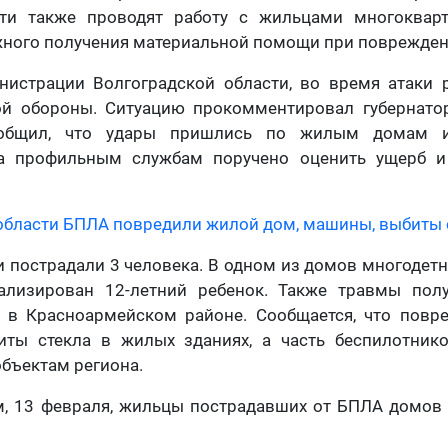
сти также проводят работу с жильцами многоква
ного получения материальной помощи при поврежден
истрации Волгоградской области, во время атаки 
й обороны. Ситуацию прокомментировал губернато
ообщил, что удары пришлись по жилым домам 
 а профильным службам поручено оценить ущерб 
области БПЛА повредили жилой дом, машины, выбиты 
ки пострадали 3 человека. В одном из домов многодетн
ализирован 12-летний ребенок. Также травмы пол
 в Красноармейском районе. Сообщается, что повр
иты стекла в жилых зданиях, а часть беспилотник
ъектам региона.
м, 13 февраля, жильцы пострадавших от БПЛА домов 