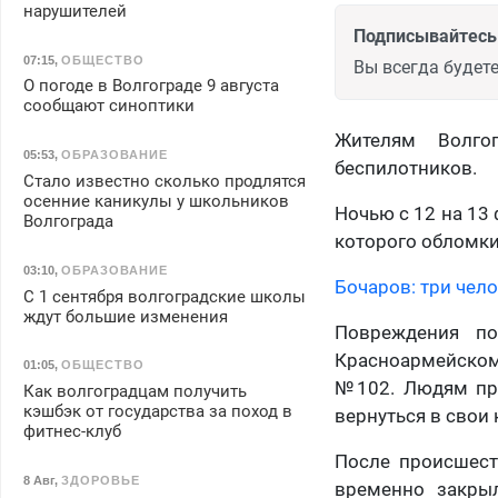
нарушителей
Подписывайтесь 
07:15
,
ОБЩЕСТВО
Вы всегда будете
О погоде в Волгограде 9 августа
сообщают синоптики
Жителям Волго
05:53
,
ОБРАЗОВАНИЕ
беспилотников.
Стало известно сколько продлятся
осенние каникулы у школьников
Ночью с 12 на 13
Волгограда
которого обломки
03:10
,
ОБРАЗОВАНИЕ
Бочаров: три чел
С 1 сентября волгоградские школы
ждут большие изменения
Повреждения по
Красноармейском
01:05
,
ОБЩЕСТВО
№102. Людям пре
Как волгоградцам получить
кэшбэк от государства за поход в
вернуться в свои
фитнес-клуб
После происшест
8 Авг
,
ЗДОРОВЬЕ
временно закры